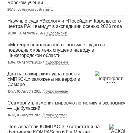
морском учении
20:15 , 06 Августа 2026 /
вмф
Научные суда «Эколог» и «Посейдон» Карельского
центра РАН выйдут в экспедиции осенью 2026 года
20:00 , 06 Августа 2026 /
судоремонт
«Метеор» пополнил флот: восьмое судно на
подводных крыльях спущено на воду в
Нижегородской области
17:04 , 06 Августа 2026 /
судостроение
Два пассажирских судна проекта
«МПКС-L» заложены на верфи в
Самаре
15:57 , 06 Августа 2026 /
судостроение
Севморпуть изменит мировую логистику и экономику
— Цыбульский
14:19 , 06 Августа 2026 /
судоходство
Пользователи КОМПАС-3D встретятся на
фестивале KOMPAScon 6.0 в Москве