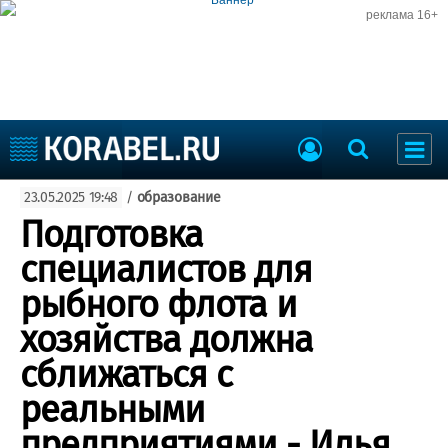
реклама 16+
Судостроение
23.05.2025 19:48
/
образование
Судоходство
Судоремонт
Подготовка
События
Пресс-релизы
специалистов для
Порты
Рыболовство
рыбного флота и
ВМФ
Образование
хозяйства должна
Яхты и катера
Еще
сближаться с
реальными
Судостроение
Торговая площадка
Пульс
Доска объявлений
предприятиями - Илья