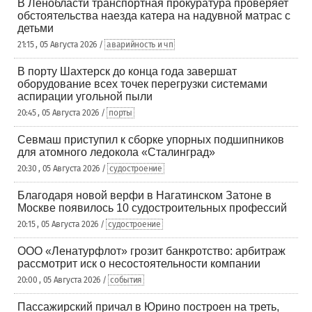
В Ленобласти транспортная прокуратура проверяет
обстоятельства наезда катера на надувной матрас с
детьми
21:15 , 05 Августа 2026 /
аварийность и чп
В порту Шахтерск до конца года завершат
оборудование всех точек перегрузки системами
аспирации угольной пыли
20:45 , 05 Августа 2026 /
порты
Севмаш приступил к сборке упорных подшипников
для атомного ледокола «Сталинград»
20:30 , 05 Августа 2026 /
судостроение
Благодаря новой верфи в Нагатинском Затоне в
Москве появилось 10 судостроительных профессий
20:15 , 05 Августа 2026 /
судостроение
ООО «Ленатурфлот» грозит банкротство: арбитраж
рассмотрит иск о несостоятельности компании
20:00 , 05 Августа 2026 /
события
Пассажирский причал в Юрино построен на треть,