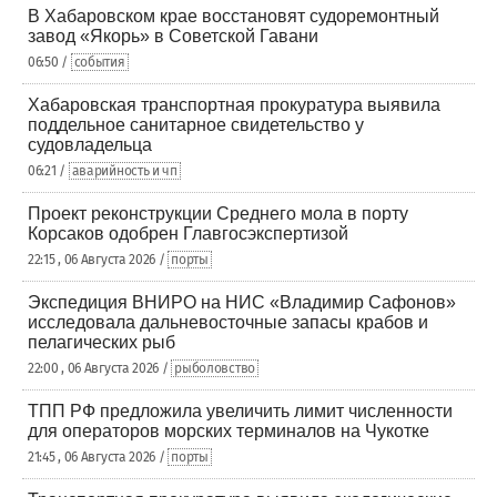
В Хабаровском крае восстановят судоремонтный
завод «Якорь» в Советской Гавани
06:50 /
события
Хабаровская транспортная прокуратура выявила
поддельное санитарное свидетельство у
судовладельца
06:21 /
аварийность и чп
Проект реконструкции Среднего мола в порту
Корсаков одобрен Главгосэкспертизой
22:15 , 06 Августа 2026 /
порты
Экспедиция ВНИРО на НИС «Владимир Сафонов»
исследовала дальневосточные запасы крабов и
пелагических рыб
22:00 , 06 Августа 2026 /
рыболовство
ТПП РФ предложила увеличить лимит численности
для операторов морских терминалов на Чукотке
21:45 , 06 Августа 2026 /
порты