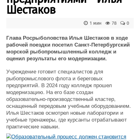
Новости
Продажа флота
Шестаков
Компании
Оборудование
Репутация
Изделия
Работа
Материалы
1 мин
78
0
Крюинг
Услуги
Глава Росрыболовства Илья Шестаков в ходе
Журнал
рабочей поездки посетил Санкт-Петербургский
Реклама
морской рыбопромышленный колледж и
оценил результаты его модернизации.
Конференции
Флот
Учреждение готовит специалистов для
Выставки и семинары
Галерея флота
рыбопромыслового флота и береговых
Личности
Форум
предприятий. В 2024 году колледж прошел
Словарь
Отзывы
модернизацию. На его базе создан
Все службы
образовательно-производственный кластер,
оснащенный передовым учебным оборудованием.
Илья Шестаков осмотрел новые лаборатории и
учебные тренажеры, где курсанты отрабатывают
практические навыки.