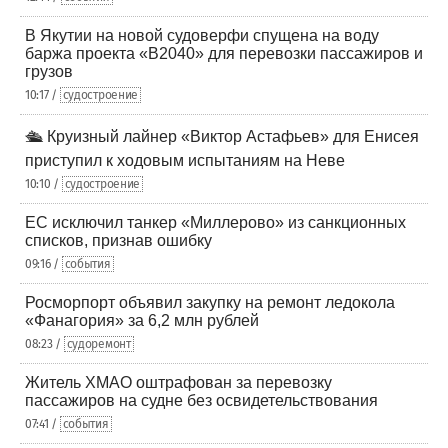
В Якутии на новой судоверфи спущена на воду
баржа проекта «В2040» для перевозки пассажиров и
грузов
10:17 /
судостроение
🛳️ Круизный лайнер «Виктор Астафьев» для Енисея
приступил к ходовым испытаниям на Неве
10:10 /
судостроение
ЕС исключил танкер «Миллерово» из санкционных
списков, признав ошибку
09:16 /
события
Росморпорт объявил закупку на ремонт ледокола
«Фанагория» за 6,2 млн рублей
08:23 /
судоремонт
Житель ХМАО оштрафован за перевозку
пассажиров на судне без освидетельствования
07:41 /
события