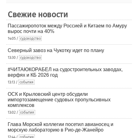
Свежие новости
Пассажиропоток между Россией и Китаем по Амуру
вырос почти на 40%
14:05 /
судоходство
Северный завоз на Чукотку идет по плану
13:30 /
судоходство
#ЧИТАЮКОРАБЕЛ на судостроительных заводах,
верфях и КБ 2026 год
13:13 /
события
ОСК и Крыловский центр обсудили
импортозамещение судовых пропульсивных
комплексов
13:02 /
события
Глава Морской коллегии посетил авианосец и
морскую лабораторию в Рио-де-Жанейро
12:44 /
события