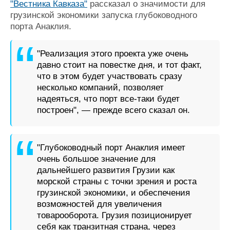
"Вестника Кавказа"
рассказал о значимости для
Журнал
грузинской экономики запуска глубоководного
Реклама
порта Анаклия.
Конференции
Флот
"Реализация этого проекта уже очень
давно стоит на повестке дня, и тот факт,
Выставки и семинары
Галерея флота
что в этом будет участвовать сразу
Личности
Форум
несколько компаний, позволяет
Словарь
Отзывы
надеяться, что порт все-таки будет
Все службы
построен", — прежде всего сказал он.
"Глубоководный порт Анаклия имеет
очень большое значение для
дальнейшего развития Грузии как
морской страны с точки зрения и роста
грузинской экономики, и обеспечения
возможностей для увеличения
товарооборота. Грузия позиционирует
себя как транзитная страна, через