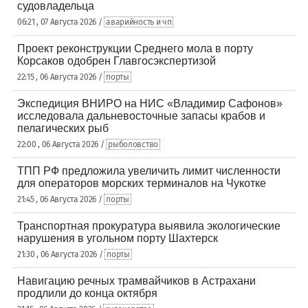
судовладельца
06:21 , 07 Августа 2026 /
аварийность и чп
Проект реконструкции Среднего мола в порту
Корсаков одобрен Главгосэкспертизой
22:15 , 06 Августа 2026 /
порты
Экспедиция ВНИРО на НИС «Владимир Сафонов»
исследовала дальневосточные запасы крабов и
пелагических рыб
22:00 , 06 Августа 2026 /
рыболовство
ТПП РФ предложила увеличить лимит численности
для операторов морских терминалов на Чукотке
21:45 , 06 Августа 2026 /
порты
Транспортная прокуратура выявила экологические
нарушения в угольном порту Шахтерск
21:30 , 06 Августа 2026 /
порты
Навигацию речных трамвайчиков в Астрахани
продлили до конца октября