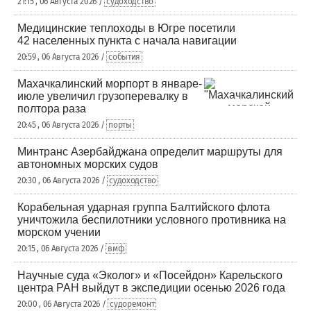
21:15 , 06 Августа 2026 /
судоходство
Медицинские теплоходы в Югре посетили
42 населенных пункта с начала навигации
20:59 , 06 Августа 2026 /
события
Махачкалинский морпорт в январе-
июле увеличил грузоперевалку в
полтора раза
20:45 , 06 Августа 2026 /
порты
Минтранс Азербайджана определит маршруты для
автономных морских судов
20:30 , 06 Августа 2026 /
судоходство
Корабельная ударная группа Балтийского флота
уничтожила беспилотники условного противника на
морском учении
20:15 , 06 Августа 2026 /
вмф
Научные суда «Эколог» и «Посейдон» Карельского
центра РАН выйдут в экспедиции осенью 2026 года
20:00 , 06 Августа 2026 /
судоремонт