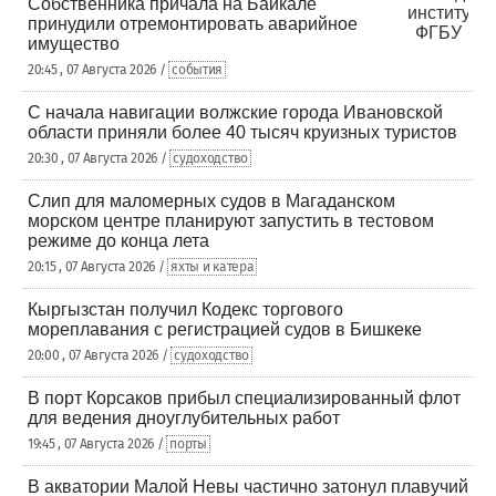
Собственника причала на Байкале
принудили отремонтировать аварийное
имущество
20:45 , 07 Августа 2026 /
события
С начала навигации волжские города Ивановской
области приняли более 40 тысяч круизных туристов
20:30 , 07 Августа 2026 /
судоходство
Слип для маломерных судов в Магаданском
морском центре планируют запустить в тестовом
режиме до конца лета
20:15 , 07 Августа 2026 /
яхты и катера
Кыргызстан получил Кодекс торгового
мореплавания с регистрацией судов в Бишкеке
20:00 , 07 Августа 2026 /
судоходство
В порт Корсаков прибыл специализированный флот
для ведения дноуглубительных работ
19:45 , 07 Августа 2026 /
порты
В акватории Малой Невы частично затонул плавучий