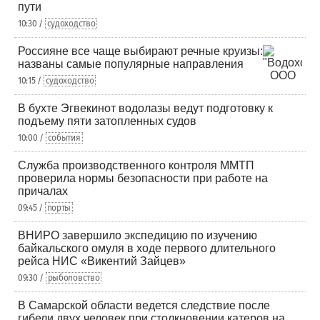
пути
10:30 /
судоходство
Россияне все чаще выбирают речные круизы:
названы самые популярные направления
10:15 /
судоходство
В бухте Эгвекинот водолазы ведут подготовку к
подъему пяти затопленных судов
10:00 /
события
Служба производственного контроля ММТП
проверила нормы безопасности при работе на
причалах
09:45 /
порты
ВНИРО завершило экспедицию по изучению
байкальского омуля в ходе первого длительного
рейса НИС «Викентий Зайцев»
09:30 /
рыболовство
В Самарской области ведется следствие после
гибели двух человек при столкновении катеров на