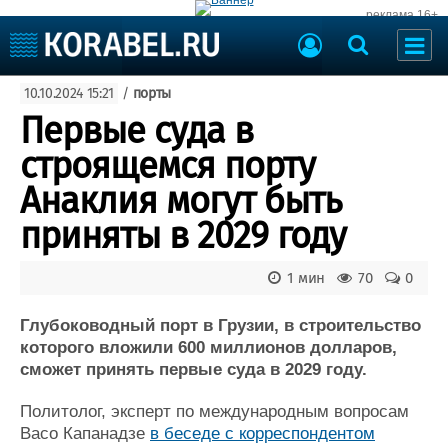
реклама 16+
Судостроение
10.10.2024 15:21
/
порты
Судоходство
Судоремонт
Первые суда в
События
Пресс-релизы
строящемся порту
Порты
Рыболовство
Анаклия могут быть
ВМФ
Образование
приняты в 2029 году
Яхты и катера
Еще
1 мин
70
0
Судостроение
Торговая площадка
Пульс
Доска объявлений
Глубоководный порт в Грузии, в строительство
Новости
Продажа флота
которого вложили 600 миллионов долларов,
сможет принять первые суда в 2029 году.
Компании
Оборудование
Репутация
Изделия
Политолог, эксперт по международным вопросам
Работа
Материалы
Васо Капанадзе
в беседе с корреспондентом
Крюинг
Услуги