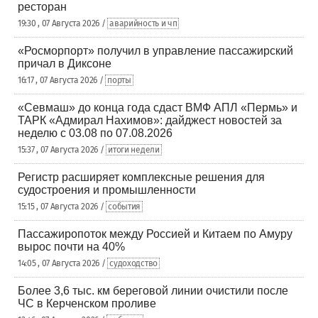
ресторан
19:30 , 07 Августа 2026 /
аварийность и чп
«Росморпорт» получил в управление пассажирский
причал в Диксоне
16:17 , 07 Августа 2026 /
порты
«Севмаш» до конца года сдаст ВМФ АПЛ «Пермь» и
ТАРК «Адмирал Нахимов»: дайджест новостей за
неделю с 03.08 по 07.08.2026
15:37 , 07 Августа 2026 /
итоги недели
Регистр расширяет комплексные решения для
судостроения и промышленности
15:15 , 07 Августа 2026 /
события
Пассажиропоток между Россией и Китаем по Амуру
вырос почти на 40%
14:05 , 07 Августа 2026 /
судоходство
Более 3,6 тыс. км береговой линии очистили после
ЧС в Керченском проливе