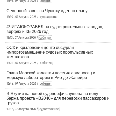
13:46 , 07 Августа 2026 /
события
Северный завоз на Чукотку идет по плану
13:30 , 07 Августа 2026 /
судоходство
#ЧИТАЮКОРАБЕЛ на судостроительных заводах,
верфях и КБ 2026 год
13:13 , 07 Августа 2026 /
события
ОСК и Крыловский центр обсудили
импортозамещение судовых пропульсивных
комплексов
13:02 , 07 Августа 2026 /
события
Глава Морской коллегии посетил авианосец и
морскую лабораторию в Рио-де-Жанейро
12:44 , 07 Августа 2026 /
события
В Якутии на новой судоверфи спущена на воду
баржа проекта «В2040» для перевозки пассажиров и
грузов
10:17 , 07 Августа 2026 /
судостроение