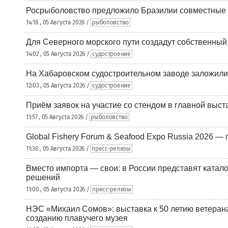
Росрыболовство предложило Бразилии совместные п
14:18 , 05 Августа 2026 /
рыболовство
Для Северного морского пути создадут собственны
14:02 , 05 Августа 2026 /
судостроение
На Хабаровском судостроительном заводе заложили
12:03 , 05 Августа 2026 /
судостроение
Приём заявок на участие со стендом в главной выст
11:57 , 05 Августа 2026 /
рыболовство
Global Fishery Forum & Seafood Expo Russia 2026 — 
11:30 , 05 Августа 2026 /
пресс-релизы
Вместо импорта — свои: в России представят ката
решений
11:00 , 05 Августа 2026 /
пресс-релизы
НЭС «Михаил Сомов»: выставка к 50 летию ветеран
созданию плавучего музея