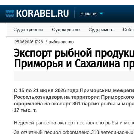
Новости
Судостроение
Судоходство
Судоремонт
События
Пре
Судостроение
Судоходство
Судоремонт
Собы
Судостроение
Торговая площадка
Конфере
25.06.2026 17:28
/
рыболовство
Пульс
Доска объявлений
Выставк
Экспорт рыбной продукц
Новости
Продажа флота
Личност
Компании
Оборудование
Словарь
Приморья и Сахалина п
Репутация
Изделия
Работа
Материалы
Крюинг
Услуги
Журнал
С 15 по 21 июня 2026 года Приморским межре
Реклама
Россельхознадзора на территории Приморского
оформлена на экспорт 361 партия рыбы и мор
17 тыс. т.
Неделей ранее на экспорт поставлено рыбы и море
За отчетный период оформлено 318 ветеринарных