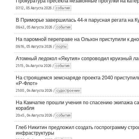
Прокуратура пресекла незаконные прогулки на кате
07:12 , 05 Августа 2026 /
события
В Приморье завершилась 44-я парусная регата на К
06:43 , 05 Августа 2026 /
события
На паромной переправе на Ольхон приступили к дн
06:16 , 05 Августа 2026 /
порты
Атомный ледокол «Якутия» сопроводил круизный ла
21:15 , 04 Августа 2026 /
события
На строящемся земснаряде проекта 2040 приступил
«Р-Флот»
21:00 , 04 Августа 2026 /
судостроение
На Камчатке прошли учения по спасению экипажа са
корабля
20:45 , 04 Августа 2026 /
события
Глеб Никитин предложил создать госпрограмму стро
инфраструктуры