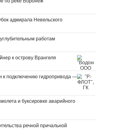
ре по реке Воронеж
убок адмирала Невельского
оуглубительным работам
йнер к острову Врангеля
и к подключению гидропривода —
молета и буксировке аварийного
ительства речной причальной