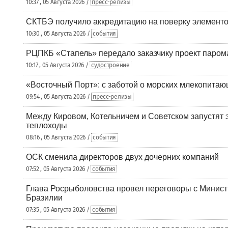
10:37 , 05 Августа 2026 /
пресс-релизы
СКТБЭ получило аккредитацию на поверку элементо
10:30 , 05 Августа 2026 /
события
РЦПКБ «Стапель» передало заказчику проект паром
10:17 , 05 Августа 2026 /
судостроение
«Восточный Порт»: с заботой о морских млекопита
09:54 , 05 Августа 2026 /
пресс-релизы
Между Кировом, Котельничем и Советском запустят 
теплоходы
08:16 , 05 Августа 2026 /
события
ОСК сменила директоров двух дочерних компаний
07:52 , 05 Августа 2026 /
события
Глава Росрыболовства провел переговоры с Минист
Бразилии
07:35 , 05 Августа 2026 /
события