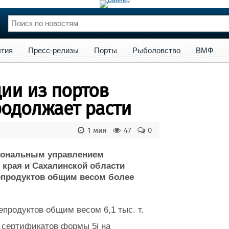
сс-релизы
Порты
Рыболовство
ВМФ
Образование
Яхт
тия
Пресс-релизы
Порты
Рыболовство
ВМФ
нции
Флот
и и семинары
Галерея флота
ии из портов
и
Форум
Отзывы
родолжает расти
Все службы
1 мин
47
0
гиональным управлением
 края и Сахалинской области
епродуктов общим весом более
продуктов общим весом 6,1 тыс. т.
 сертификатов формы 5i на