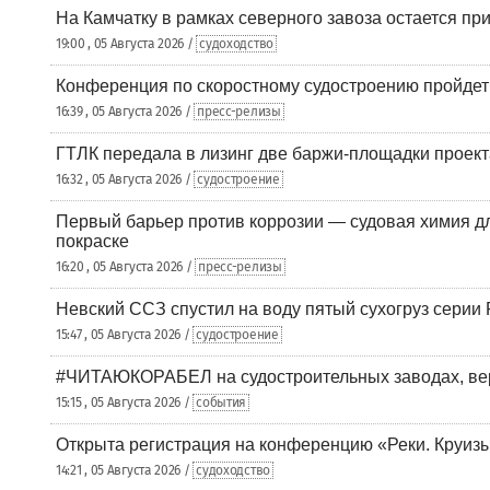
На Камчатку в рамках северного завоза остается при
19:00 , 05 Августа 2026 /
судоходство
Конференция по скоростному судостроению пройде
16:39 , 05 Августа 2026 /
пресс-релизы
ГТЛК передала в лизинг две баржи-площадки проек
16:32 , 05 Августа 2026 /
судостроение
Первый барьер против коррозии — судовая химия дл
покраске
16:20 , 05 Августа 2026 /
пресс-релизы
Невский ССЗ спустил на воду пятый сухогруз сери
15:47 , 05 Августа 2026 /
судостроение
#ЧИТАЮКОРАБЕЛ на судостроительных заводах, вер
15:15 , 05 Августа 2026 /
события
Открыта регистрация на конференцию «Реки. Круиз
14:21 , 05 Августа 2026 /
судоходство