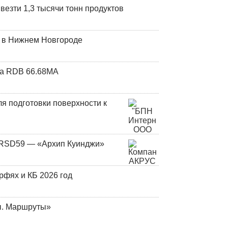
везти 1,3 тысячи тонн продуктов
т в Нижнем Новгороде
та RDB 66.68МА
я подготовки поверхности к
и RSD59 — «Архип Куинджи»
фях и КБ 2026 год
ы. Маршруты»