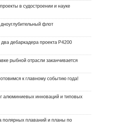
роекты в судостроении и науке
й дноуглубительный флот
 два дебаркадера проекта Р4200
авке рыбной отрасли заканчивается
готовимся к главному событию года!
лог алюминиевых инноваций и типовых
а полярных плаваний и планы по