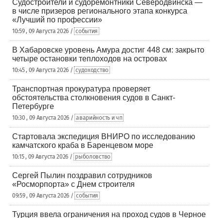
Судостроители и судоремонтники Северодвинска —
в числе призеров регионального этапа конкурса
«Лучший по профессии»
10:59 , 09 Августа 2026 /
события
В Хабаровске уровень Амура достиг 448 см: закрыто
четыре остановки теплоходов на островах
10:45 , 09 Августа 2026 /
судоходство
Транспортная прокуратура проверяет
обстоятельства столкновения судов в Санкт-
Петербурге
10:30 , 09 Августа 2026 /
аварийность и чп
Стартовала экспедиция ВНИРО по исследованию
камчатского краба в Баренцевом море
10:15 , 09 Августа 2026 /
рыболовство
Сергей Пылин поздравил сотрудников
«Росморпорта» с Днем строителя
09:59 , 09 Августа 2026 /
события
Турция ввела ограничения на проход судов в Черное