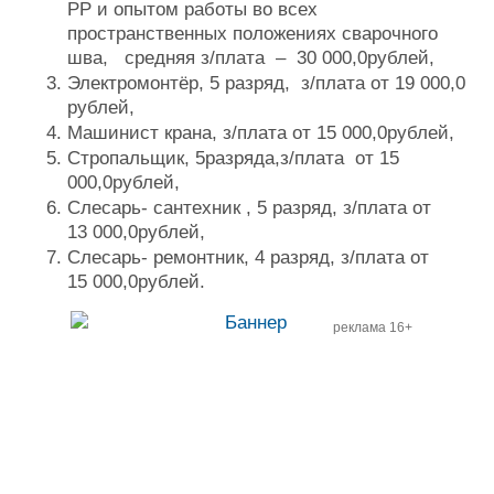
РР и опытом работы во всех
Журнал
пространственных положениях сварочного
Реклама
шва, средняя з/плата – 30 000,0рублей,
Электромонтёр, 5 разряд, з/плата от 19 000,0
рублей,
Конференции
Флот
Машинист крана, з/плата от 15 000,0рублей,
Выставки и семинары
Галерея флота
Стропальщик, 5разряда,з/плата от 15
Личности
Форум
000,0рублей,
Словарь
Отзывы
Слесарь- сантехник , 5 разряд, з/плата от
Все службы
13 000,0рублей,
Слесарь- ремонтник, 4 разряд, з/плата от
15 000,0рублей.
реклама 16+