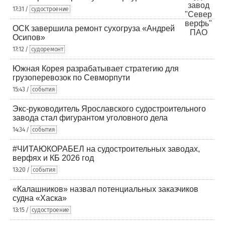
17:31 /
судостроение
ОСК завершила ремонт сухогруза «Андрей
Осипов»
17:12 /
судоремонт
Южная Корея разрабатывает стратегию для
грузоперевозок по Севморпути
15:43 /
события
Экс-руководитель Ярославского судостроительного
завода стал фигурантом уголовного дела
14:34 /
события
#ЧИТАЮКОРАБЕЛ на судостроительных заводах,
верфях и КБ 2026 год
13:20 /
события
«Калашников» назвал потенциальных заказчиков
судна «Хаска»
13:15 /
судостроение