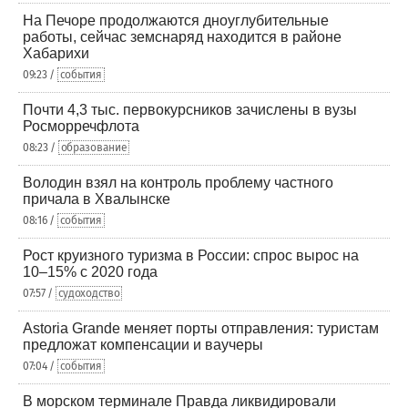
На Печоре продолжаются дноуглубительные
работы, сейчас земснаряд находится в районе
Хабарихи
09:23 /
события
Почти 4,3 тыс. первокурсников зачислены в вузы
Росморречфлота
08:23 /
образование
Володин взял на контроль проблему частного
причала в Хвалынске
08:16 /
события
Рост круизного туризма в России: спрос вырос на
10–15% с 2020 года
07:57 /
судоходство
Astoria Grande меняет порты отправления: туристам
предложат компенсации и ваучеры
07:04 /
события
В морском терминале Правда ликвидировали