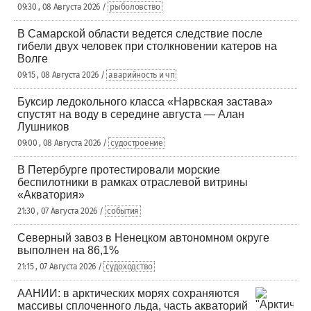
09:30 , 08 Августа 2026 /
рыболовство
В Самарской области ведется следствие после
гибели двух человек при столкновении катеров на
Волге
09:15 , 08 Августа 2026 /
аварийность и чп
Буксир ледокольного класса «Нарвская застава»
спустят на воду в середине августа — Алан
Лушников
09:00 , 08 Августа 2026 /
судостроение
В Петербурге протестировали морские
беспилотники в рамках отраслевой витрины
«Акватория»
21:30 , 07 Августа 2026 /
события
Северный завоз в Ненецком автономном округе
выполнен на 86,1%
21:15 , 07 Августа 2026 /
судоходство
ААНИИ: в арктических морях сохраняются
массивы сплоченного льда, часть акваторий