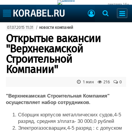
реклама 16+
Судостроение
07.07.2015 11:31
/
новости компаний
Судоходство
Судоремонт
Открытые вакансии
События
Пресс-релизы
"Верхнекамской
Порты
Рыболовство
Строительной
ВМФ
Образование
Компании"
Яхты и катера
Еще
1 мин
216
0
Судостроение
Торговая площадка
Пульс
Доска объявлений
"Верхнекамская Строительная Компания"
Новости
Продажа флота
осуществляет набор сотрудников.
Компании
Оборудование
Сборщик корпусов металлических судов,4-5
Репутация
Изделия
разряд, средняя з/плата- 30 000,0 рублей
Работа
Материалы
Электрогазосварщик,4-5 разряд : с допуском
Крюинг
Услуги