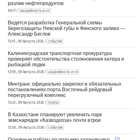
разлив нефтепродуктов
06:17 /
аварийность и чп
Ведется разработка Генеральной схемы
берегозащиты Невской губы и Финского залива —
Александр Беглов
13:15 , 09 Августа 2026 /
события
Калининградская транспортная прокуратура
проверяет обстоятельства столкновения катера и
рыбацкой лодки
12:59 , 09 Августа 2026 /
аварийность и чп
Минтранс официально закрепил в обязательных
постановлениях порта Восточный рейдовый
перегрузочный комплекс
12:45 , 09 Августа 2026 /
порты
В Казахстане планируют увеличить парк
земснарядов «Казводхоза» почти втрое
12:30 , 09 Августа 2026 /
события
Основные работы по подъему затонувшего