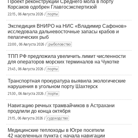
Проект реконструкции Среднего мола в порту
Корсаков одобрен Главгосэкспертизой
22:15 , 06 Августа 2026 /
порты
Экспедиция ВНИРО на НИС «Владимир Сафонов»
исследовала дальневосточные запасы крабов и
пелагических рыб
22:00 , 06 Августа 2026 /
рыболовство
ТПП РФ предложила увеличить лимит численности
для операторов морских терминалов на Чукотке
21:45 , 06 Августа 2026 /
порты
Транспортная прокуратура выявила экологические
нарушения в угольном порту Шахтерск
21:30 , 06 Августа 2026 /
порты
Навигацию речных трамвайчиков в Астрахани
продлили до конца октября
21:15 , 06 Августа 2026 /
судоходство
Медицинские теплоходы в Югре посетили
42 населенных пункта с начала навигации