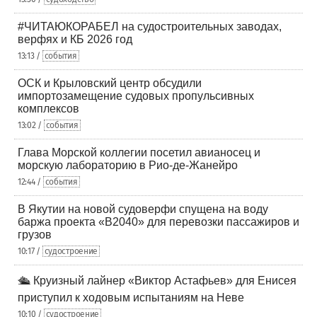
#ЧИТАЮКОРАБЕЛ на судостроительных заводах,
верфях и КБ 2026 год
13:13 /
события
ОСК и Крыловский центр обсудили
импортозамещение судовых пропульсивных
комплексов
13:02 /
события
Глава Морской коллегии посетил авианосец и
морскую лабораторию в Рио-де-Жанейро
12:44 /
события
В Якутии на новой судоверфи спущена на воду
баржа проекта «В2040» для перевозки пассажиров и
грузов
10:17 /
судостроение
🛳️ Круизный лайнер «Виктор Астафьев» для Енисея
приступил к ходовым испытаниям на Неве
10:10 /
судостроение