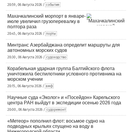
20:59 , 06 Августа 2026 /
события
Махачкалинский морпорт в январе-
июле увеличил грузоперевалку в
полтора раза
20:45 , 06 Августа 2026 /
порты
Минтранс Азербайджана определит маршруты для
автономных морских судов
20:30 , 06 Августа 2026 /
судоходство
Корабельная ударная группа Балтийского флота
уничтожила беспилотники условного противника на
морском учении
20:15 , 06 Августа 2026 /
вмф
Научные суда «Эколог» и «Посейдон» Карельского
центра РАН выйдут в экспедиции осенью 2026 года
20:00 , 06 Августа 2026 /
судоремонт
«Метеор» пополнил флот: восьмое судно на
подводных крыльях спущено на воду в
Нижегородской области