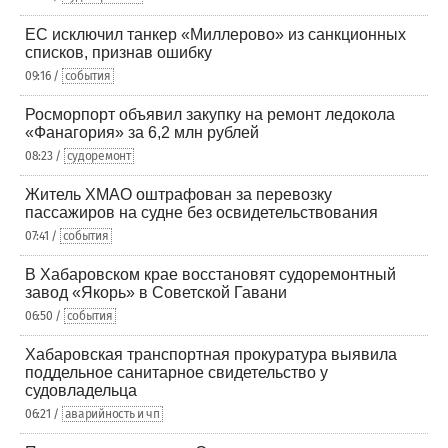
ЕС исключил танкер «Миллерово» из санкционных
списков, признав ошибку
09:16 /
события
Росморпорт объявил закупку на ремонт ледокола
«Фанагория» за 6,2 млн рублей
08:23 /
судоремонт
Житель ХМАО оштрафован за перевозку
пассажиров на судне без освидетельствования
07:41 /
события
В Хабаровском крае восстановят судоремонтный
завод «Якорь» в Советской Гавани
06:50 /
события
Хабаровская транспортная прокуратура выявила
поддельное санитарное свидетельство у
судовладельца
06:21 /
аварийность и чп