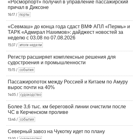
«Росморпорт» получил в управление пассажирский
причал в Диксоне
16:17 /
порты
«Севмаш» до конца года сдаст ВМФ АПЛ «Пермь» и
ТАРК «Адмирал Нахимов»: дайджест новостей за
неделю с 03.08 по 07.08.2026
15:37 /
итоги недели
Регистр расширяет комплексные решения для
судостроения и промышленности
15:15 /
события
Пассажиропоток между Россией и Китаем по Амуру
вырос почти на 40%
14:05 /
судоходство
Более 3,6 тыс. км береговой линии очистили после
ЧС в Керченском проливе
13:46 /
события
Северный завоз на Чукотку идет по плану
13:30 /
судоходство