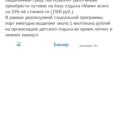
Выделенные средства позволят работникам
Журнал
приобрести путевки на базу отдыха «Маяк» всего
Реклама
за 10% её стоимости (1500 руб.).
В рамках реализуемой социальной программы
порт ежегодно выделяет около 1 миллиона рублей
Конференции
Флот
на организацию детского отдыха во время летних и
Выставки и семинары
Галерея флота
зимних каникул.
Личности
Форум
Словарь
Отзывы
реклама 16+
Все службы