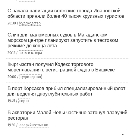
С начала навигации волжские города Ивановской
области приняли более 40 тысяч круизных туристов
20:30 /
судоходство
Слип для маломерных судов в Магаданском
морском центре планируют запустить в тестовом
режиме до конца лета
20:15 /
яхты и катера
Кыргызстан получил Кодекс торгового
мореплавания с регистрацией судов в Бишкеке
20:00 /
судоходство
В порт Корсаков прибыл специализированный флот
для ведения дноуглубительных работ
19:45 /
порты
В акватории Малой Невы частично затонул плавучий
ресторан
19:30 /
аварийность и чп