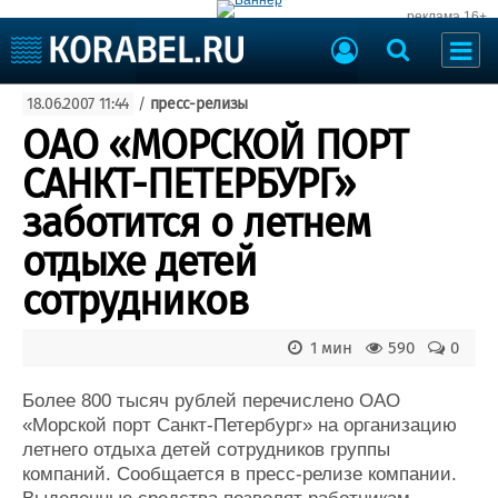
реклама 16+
Судостроение
18.06.2007 11:44
/
пресс-релизы
Судоходство
Судоремонт
ОАО «МОРСКОЙ ПОРТ
События
Пресс-релизы
САНКТ-ПЕТЕРБУРГ»
Порты
Рыболовство
заботится о летнем
ВМФ
Образование
отдыхе детей
Яхты и катера
Еще
сотрудников
Судостроение
Торговая площадка
1 мин
590
0
Пульс
Доска объявлений
Новости
Продажа флота
Более 800 тысяч рублей перечислено ОАО
Компании
Оборудование
«Морской порт Санкт-Петербург» на организацию
Репутация
Изделия
летнего отдыха детей сотрудников группы
Работа
Материалы
компаний. Сообщается в пресс-релизе компании.
Крюинг
Услуги