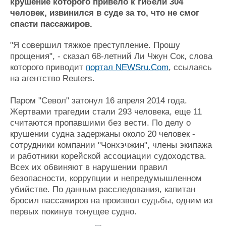
Новости
Продажа флота
крушение которого привело к гибели 304
человек, извинился в суде за то, что не смог
Компании
Оборудование
спасти пассажиров.
Репутация
Изделия
Работа
Материалы
"Я совершил тяжкое преступление. Прошу
Крюинг
Услуги
прощения", - сказал 68-летний Ли Чжун Сок, слова
Журнал
которого приводит
портал NEWSru.Com
, ссылаяcь
Реклама
на агентство Reuters.
Паром "Севол" затонул 16 апреля 2014 года.
Конференции
Флот
Жертвами трагедии стали 293 человека, еще 11
Выставки и семинары
Галерея флота
считаются пропавшими без вести. По делу о
Личности
Форум
крушении судна задержаны около 20 человек -
Словарь
Отзывы
сотрудники компании "Чонхэчжин", члены экипажа
Все службы
и работники корейской ассоциации судоходства.
Всех их обвиняют в нарушении правил
безопасности, коррупции и непредумышленном
убийстве. По данным расследования, капитан
бросил пассажиров на произвол судьбы, одним из
первых покинув тонущее судно.