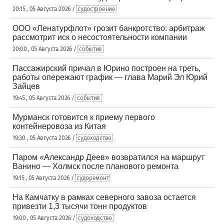
20:15 , 05 Августа 2026 /
судостроение
ООО «Ленатурфлот» грозит банкротство: арбитраж
рассмотрит иск о несостоятельности компании
20:00 , 05 Августа 2026 /
события
Пассажирский причал в Юрино построен на треть,
работы опережают график — глава Марий Эл Юрий
Зайцев
19:45 , 05 Августа 2026 /
события
Мурманск готовится к приему первого
контейнеровоза из Китая
19:30 , 05 Августа 2026 /
судоходство
Паром «Александр Деев» возвратился на маршрут
Ванино — Холмск после планового ремонта
19:15 , 05 Августа 2026 /
судоремонт
На Камчатку в рамках северного завоза остается
привезти 1,3 тысячи тонн продуктов
19:00 , 05 Августа 2026 /
судоходство