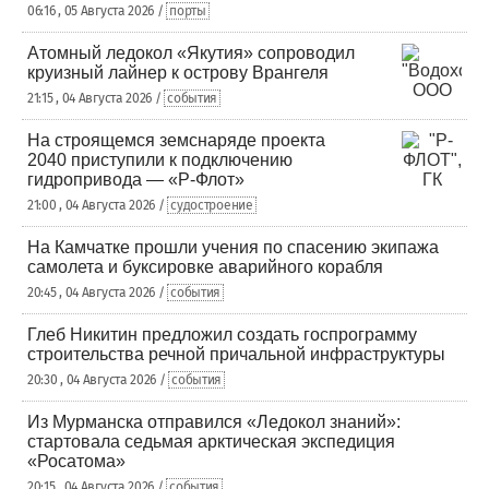
06:16 , 05 Августа 2026 /
порты
Атомный ледокол «Якутия» сопроводил
круизный лайнер к острову Врангеля
21:15 , 04 Августа 2026 /
события
На строящемся земснаряде проекта
2040 приступили к подключению
гидропривода — «Р-Флот»
21:00 , 04 Августа 2026 /
судостроение
На Камчатке прошли учения по спасению экипажа
самолета и буксировке аварийного корабля
20:45 , 04 Августа 2026 /
события
Глеб Никитин предложил создать госпрограмму
строительства речной причальной инфраструктуры
20:30 , 04 Августа 2026 /
события
Из Мурманска отправился «Ледокол знаний»:
стартовала седьмая арктическая экспедиция
«Росатома»
20:15 , 04 Августа 2026 /
события