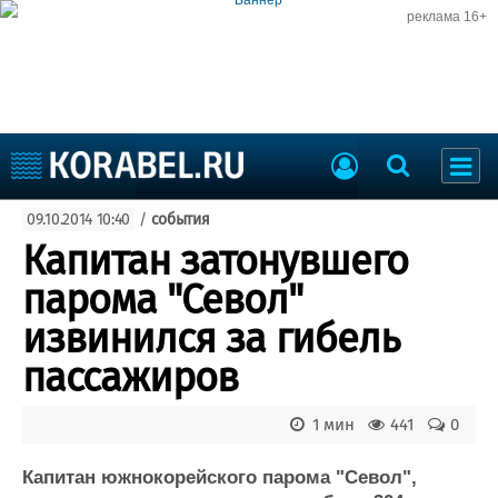
реклама 16+
Судостроение
09.10.2014 10:40
/
события
Судоходство
Судоремонт
Капитан затонувшего
События
Пресс-релизы
парома "Севол"
Порты
Рыболовство
извинился за гибель
ВМФ
Образование
пассажиров
Яхты и катера
Еще
1 мин
441
0
Судостроение
Торговая площадка
Пульс
Доска объявлений
Капитан южнокорейского парома "Севол",