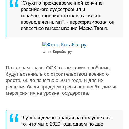
"Слухи о преждевременной кончине
Журнал
российского судостроения и
Реклама
кораблестроения оказались сильно
преувеличенными", - перефразировал он
известное высказывание Марка Твена.
Конференции
Флот
Выставки и семинары
Галерея флота
Личности
Форум
Словарь
Отзывы
Фото: Корабел.ру
Все службы
По словам главы ОСК, о том, какие проблемы
будут возникать со строительством военного
флота, было понятно с 2014 года, и для их
решения были предусмотрены все необходимые
мероприятия на уровне государства.
"Лучшая демонстрация наших успехов -
то, что мы с 2020 года сдаем по две