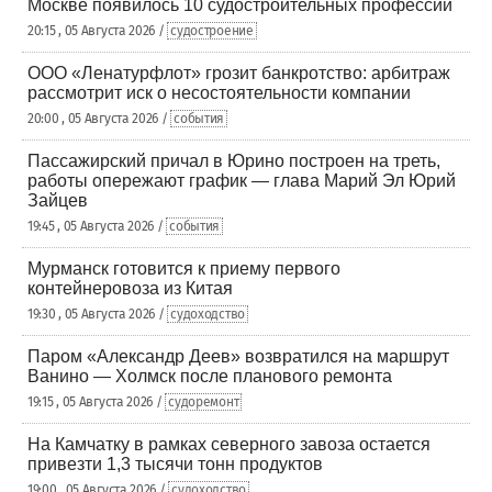
Москве появилось 10 судостроительных профессий
20:15 , 05 Августа 2026 /
судостроение
ООО «Ленатурфлот» грозит банкротство: арбитраж
рассмотрит иск о несостоятельности компании
20:00 , 05 Августа 2026 /
события
Пассажирский причал в Юрино построен на треть,
работы опережают график — глава Марий Эл Юрий
Зайцев
19:45 , 05 Августа 2026 /
события
Мурманск готовится к приему первого
контейнеровоза из Китая
19:30 , 05 Августа 2026 /
судоходство
Паром «Александр Деев» возвратился на маршрут
Ванино — Холмск после планового ремонта
19:15 , 05 Августа 2026 /
судоремонт
На Камчатку в рамках северного завоза остается
привезти 1,3 тысячи тонн продуктов
19:00 , 05 Августа 2026 /
судоходство