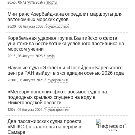
20:45 , 06 Августа 2026 /
порты
Минтранс Азербайджана определит маршруты для
автономных морских судов
20:30 , 06 Августа 2026 /
судоходство
Корабельная ударная группа Балтийского флота
уничтожила беспилотники условного противника на
морском учении
20:15 , 06 Августа 2026 /
вмф
Научные суда «Эколог» и «Посейдон» Карельского
центра РАН выйдут в экспедиции осенью 2026 года
20:00 , 06 Августа 2026 /
судоремонт
«Метеор» пополнил флот: восьмое судно на
подводных крыльях спущено на воду в
Нижегородской области
17:04 , 06 Августа 2026 /
судостроение
Два пассажирских судна проекта
«МПКС-L» заложены на верфи в
Самаре