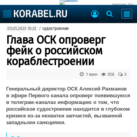
реклама 16+
Судостроение
05.05.2023 10:22
/
судостроение
Судоходство
Судоремонт
Глава ОСК опроверг
События
Пресс-релизы
фейк о российском
Порты
Рыболовство
кораблестроении
ВМФ
Образование
Яхты и катера
1 мин
356
3
Еще
Генеральный директор ОСК Алексей Рахманов
Судостроение
Торговая площадка
в эфире Первого канала опроверг появившуюся
Пульс
Доска объявлений
в телеграм-каналах информацию о том, что
Новости
Продажа флота
российское судостроение находится в глубоком
Компании
Оборудование
кризисе из-за нехватки запчастей, вызванной
Репутация
Изделия
западными санкциями.
Работа
Материалы
Крюинг
Услуги