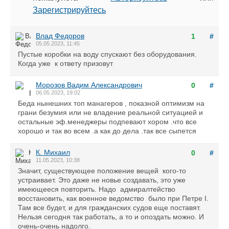
Зарегистрируйтесь
Влад Федоров
1
#
05.05.2023, 11:45
Пустые коробки на воду спускают без оборудования.
Когда уже к ответу призовут
Морозов Вадим Александрович
0
#
06.05.2023, 19:02
Беда нынешних топ манагеров , показной оптимизм на
грани безумия или не владение реальной ситуацией и
остальные эф.менеджеры подпевают хором .что все
хорошо и так во всем .а как до дела .так все сыпется
К. Михаил
0
#
11.05.2023, 10:38
Значит, существующее положение вещей кого-то
устраивает. Это даже не новье создавать, это уже
имеющееся повторить. Надо адмиралтейство
восстановить, как военное ведомство было при Петре I.
Там все будет, и для гражданских судов еще поставят.
Нельзя сегодня так работать, а то и опоздать можно. И
очень-очень надолго.