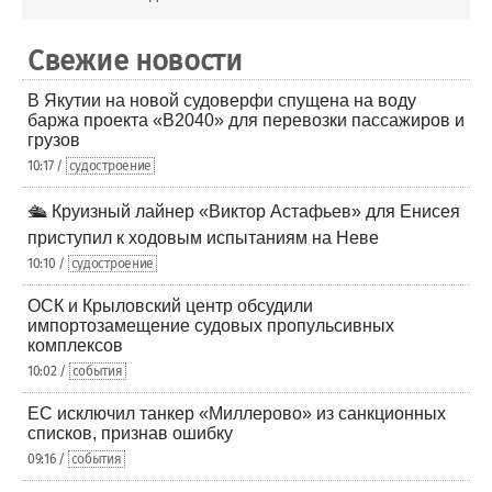
Свежие новости
В Якутии на новой судоверфи спущена на воду
баржа проекта «В2040» для перевозки пассажиров и
грузов
10:17 /
судостроение
🛳️ Круизный лайнер «Виктор Астафьев» для Енисея
приступил к ходовым испытаниям на Неве
10:10 /
судостроение
ОСК и Крыловский центр обсудили
импортозамещение судовых пропульсивных
комплексов
10:02 /
события
ЕС исключил танкер «Миллерово» из санкционных
списков, признав ошибку
09:16 /
события