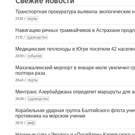
Свежие новости
Транспортная прокуратура выявила экологические 
21:30 /
порты
Навигацию речных трамвайчиков в Астрахани продл
21:15 /
судоходство
Медицинские теплоходы в Югре посетили 42 населен
20:59 /
события
Махачкалинский морпорт в январе-июле увеличил гр
полтора раза
20:45 /
порты
Минтранс Азербайджана определит маршруты для а
20:30 /
судоходство
Корабельная ударная группа Балтийского флота уни
противника на морском учении
20:15 /
вмф
Научные суда «Эколог» и «Посейдон» Карельского 