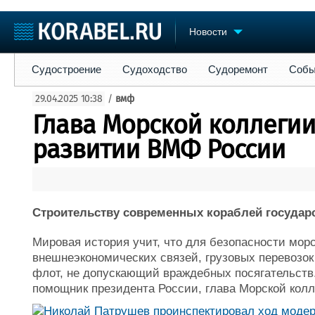
Новости
Судостроение
Судоходство
Судоремонт
События
Пре
Судостроение
Судоходство
Судоремонт
Собы
Судостроение
Торговая площадка
Конфере
29.04.2025 10:38
/
вмф
Пульс
Доска объявлений
Выставк
Глава Морской коллегии
Новости
Продажа флота
Личност
Компании
Оборудование
Словарь
развитии ВМФ России
Репутация
Изделия
Работа
Материалы
Крюинг
Услуги
Журнал
Строительству современных кораблей государс
Реклама
Мировая история учит, что для безопасности мор
внешнеэкономических связей, грузовых перевозо
флот, не допускающий враждебных посягательств
помощник президента России, глава Морской кол