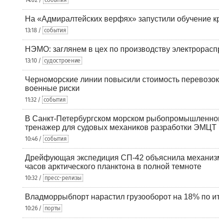
14:02 /
события
На «Адмиралтейских верфях» запустили обучение к
13:18 /
события
НЭМО: заглянем в цех по производству электрорасп
13:10 /
судостроение
Черноморские линии повысили стоимость перевозок
военные риски
11:32 /
события
В Санкт-Петербургском морском рыбопромышленно
тренажер для судовых механиков разработки ЭМЦТ
10:46 /
события
Дрейфующая экспедиция СП-42 объяснила механизм
часов арктического планктона в полной темноте
10:32 /
пресс-релизы
Владморрыбпорт нарастил грузооборот на 18% по ит
10:26 /
порты