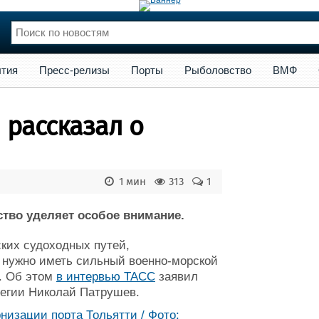
сс-релизы
Порты
Рыболовство
ВМФ
Образование
Яхт
тия
Пресс-релизы
Порты
Рыболовство
ВМФ
нции
Флот
и и семинары
Галерея флота
 рассказал о
и
Форум
Отзывы
Все службы
1 мин
313
1
тво уделяет особое внимание.
ских судоходных путей,
к нужно иметь сильный военно-морской
. Об этом
в интервью ТАСС
заявил
легии Николай Патрушев.