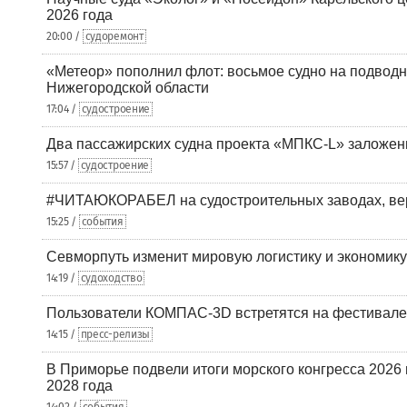
2026 года
20:00 /
судоремонт
«Метеор» пополнил флот: восьмое судно на подводн
Нижегородской области
17:04 /
судостроение
Два пассажирских судна проекта «МПКС-L» заложе
15:57 /
судостроение
#ЧИТАЮКОРАБЕЛ на судостроительных заводах, вер
15:25 /
события
Севморпуть изменит мировую логистику и экономик
14:19 /
судоходство
Пользователи КОМПАС-3D встретятся на фестивале
14:15 /
пресс-релизы
В Приморье подвели итоги морского конгресса 2026 
2028 года