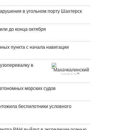
нарушения в угольном порту Шахтерск
или до конца октября
ных пункта с начала навигации
узоперевалку в
втономных морских судов
чтожила беспилотники условного
центра РАН выйдут в экспедиции осенью