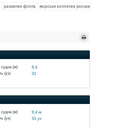
развитие флота
морская коллегия россии
 судна (м)
9,4
ь (уз)
31
 судна (м)
9,4 м
ь (уз)
31 уз