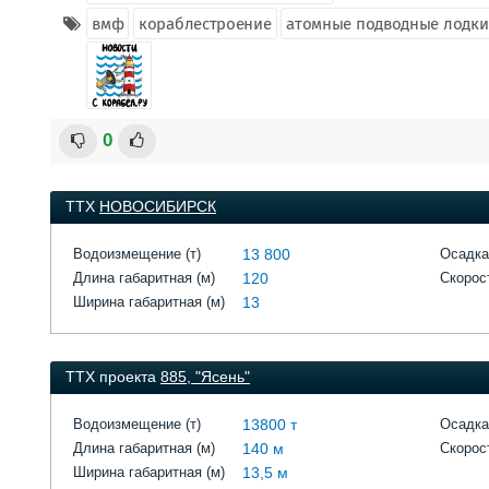
вмф
кораблестроение
атомные подводные лодки
0
ТТХ
НОВОСИБИРСК
Водоизмещение (т)
13 800
Осадка
Длина габаритная (м)
120
Скорост
Ширина габаритная (м)
13
ТТХ проекта
885, "Ясень"
Водоизмещение (т)
13800 т
Осадка
Длина габаритная (м)
140 м
Скорост
Ширина габаритная (м)
13,5 м