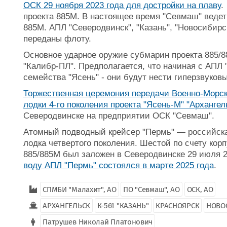
ОСК 29 ноября 2023 года для достройки на плаву
.
проекта 885М. В настоящее время "Севмаш" ведет
885М. АПЛ "Северодвинск", "Казань", "Новосибирск
переданы флоту.
Основное ударное оружие субмарин проекта 885/8
"Калибр-ПЛ". Предполагается, что начиная с АПЛ 
семейства "Ясень" - они будут нести гиперзвуков
Торжественная церемония передачи Военно-Морс
лодки 4-го поколения проекта "Ясень-М" "Архангел
Северодвинске на предприятии ОСК "Севмаш".
Атомный подводный крейсер "Пермь" — российска
лодка четвертого поколения. Шестой по счету кор
885/885М был заложен в Северодвинске 29 июля 2
воду АПЛ "Пермь" состоялся в марте 2025 года
.
СПМБИ "Малахит", АО
ПО "Севмаш", АО
ОСК, АО
АРХАНГЕЛЬСК
К-561 "КАЗАНЬ"
КРАСНОЯРСК
НОВО
Патрушев Николай Платонович