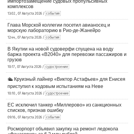
импортозамещение судовых пропульсивных
комплексов
13:02 , 07 Августа 2026 /
события
Глава Морской коллегии посетил авианосец и
морскую лабораторию в Рио-де-Жанейро
12:44 , 07 Августа 2026 /
события
В Якутии на новой судоверфи спущена на воду
баржа проекта «В2040» для перевозки пассажиров и
грузов
10:17 , 07 Августа 2026 /
судостроение
🛳️ Круизный лайнер «Виктор Астафьев» для Енисея
приступил к ходовым испытаниям на Неве
10:10 , 07 Августа 2026 /
судостроение
ЕС исключил танкер «Миллерово» из санкционных
списков, признав ошибку
09:16 , 07 Августа 2026 /
события
Росморпорт объявил закупку на ремонт ледокола