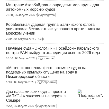
Минтранс Азербайджана определит маршруты для
автономных морских судов
20:30 , 06 Августа 2026 /
судоходство
Корабельная ударная группа Балтийского флота
уничтожила беспилотники условного противника на
морском учении
20:15 , 06 Августа 2026 /
вмф
Научные суда «Эколог» и «Посейдон» Карельского
центра РАН выйдут в экспедиции осенью 2026 года
20:00 , 06 Августа 2026 /
судоремонт
«Метеор» пополнил флот: восьмое судно на
подводных крыльях спущено на воду в
Нижегородской области
17:04 , 06 Августа 2026 /
судостроение
Два пассажирских судна проекта
«МПКС-L» заложены на верфи в
Самаре
15:57 , 06 Августа 2026 /
судостроение