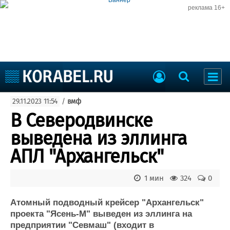
реклама 16+
Судостроение
29.11.2023 11:54
/
вмф
Судоходство
Судоремонт
В Северодвинске
События
Пресс-релизы
выведена из эллинга
Порты
Рыболовство
АПЛ "Архангельск"
ВМФ
Образование
Яхты и катера
1 мин
324
0
Еще
Атомный подводный крейсер "Архангельск"
Судостроение
Торговая площадка
проекта "Ясень-М" выведен из эллинга на
Пульс
Доска объявлений
предприятии "Севмаш" (входит в