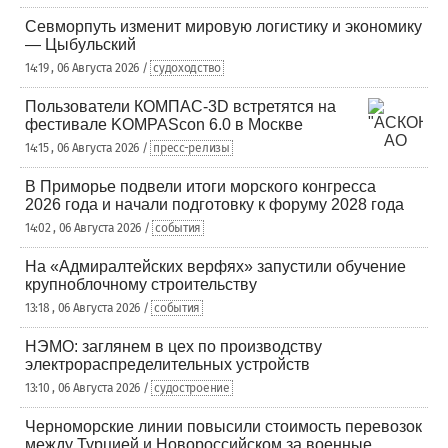
Севморпуть изменит мировую логистику и экономику
— Цыбульский
14:19 , 06 Августа 2026 /
судоходство
Пользователи КОМПАС-3D встретятся на
фестивале KOMPAScon 6.0 в Москве
14:15 , 06 Августа 2026 /
пресс-релизы
В Приморье подвели итоги морского конгресса
2026 года и начали подготовку к форуму 2028 года
14:02 , 06 Августа 2026 /
события
На «Адмиралтейских верфях» запустили обучение
крупноблочному строительству
13:18 , 06 Августа 2026 /
события
НЭМО: заглянем в цех по производству
электрораспределительных устройств
13:10 , 06 Августа 2026 /
судостроение
Черноморские линии повысили стоимость перевозок
между Турцией и Новороссийском за военные