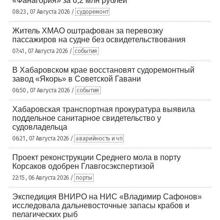
«Фанагория» за 6,2 млн рублей
08:23 , 07 Августа 2026 /
судоремонт
Житель ХМАО оштрафован за перевозку
пассажиров на судне без освидетельствования
07:41 , 07 Августа 2026 /
события
В Хабаровском крае восстановят судоремонтный
завод «Якорь» в Советской Гавани
06:50 , 07 Августа 2026 /
события
Хабаровская транспортная прокуратура выявила
поддельное санитарное свидетельство у
судовладельца
06:21 , 07 Августа 2026 /
аварийность и чп
Проект реконструкции Среднего мола в порту
Корсаков одобрен Главгосэкспертизой
22:15 , 06 Августа 2026 /
порты
Экспедиция ВНИРО на НИС «Владимир Сафонов»
исследовала дальневосточные запасы крабов и
пелагических рыб