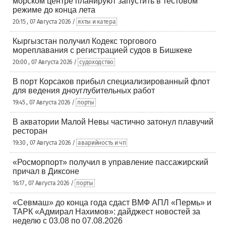
морском центре планируют запустить в тестовом
режиме до конца лета
20:15 , 07 Августа 2026 /
яхты и катера
Кыргызстан получил Кодекс торгового
мореплавания с регистрацией судов в Бишкеке
20:00 , 07 Августа 2026 /
судоходство
В порт Корсаков прибыл специализированный флот
для ведения дноуглубительных работ
19:45 , 07 Августа 2026 /
порты
В акватории Малой Невы частично затонул плавучий
ресторан
19:30 , 07 Августа 2026 /
аварийность и чп
«Росморпорт» получил в управление пассажирский
причал в Диксоне
16:17 , 07 Августа 2026 /
порты
«Севмаш» до конца года сдаст ВМФ АПЛ «Пермь» и
ТАРК «Адмирал Нахимов»: дайджест новостей за
неделю с 03.08 по 07.08.2026