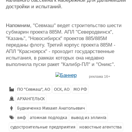
наливного бассейна к набережной для дальнейшей
достройки и испытаний.
Напомним,
"Севмаш" ведет строительство шести
субмарин проекта 885М. АПЛ "Северодвинск",
"Казань", "Новосибирск" проектов 885/885М
переданы флоту. Третий корпус проекта 885М -
АПЛ "Красноярск" - проходит государственные
испытания, в рамках которых она недавно
выполнила пуски ракет "Калибр-ПЛ" и "Оникс".
реклама 16+
ПО "Севмаш", АО
ОСК, АО
МО РФ
АРХАНГЕЛЬСК
Будниченко Михаил Анатольевич
вмф
атомная подлодка
вывод из эллинга
судостроительные предприятия
новостные агентства