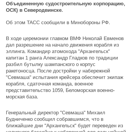
Новости
Продажа флота
Объединенную судостроительную корпорацию,
Компании
Оборудование
ОСК) в Северодвинске.
Репутация
Изделия
Работа
Материалы
Об этом ТАСС сообщили в Минобороны РФ.
Крюинг
Услуги
Журнал
В ходе церемонии главком ВМФ Николай Евменов
Реклама
дал разрешение на начало движения корабля из
эллинга. Командир атомохода "Архангельск"
капитан 1 ранга Александр Гладков по традиции
Конференции
Флот
разбил бутылку шампанского о корпус
Выставки и семинары
Галерея флота
ракетоносца. После достройки у набережной
Личности
Форум
"Севмаша" испытания крейсера обеспечит экипаж
Словарь
Отзывы
корабля, сдаточная команда, военное
Все службы
представительство 1059, Беломорская военно-
морская база.
Генеральный директор "Севмаша" Михаил
Будниченко сообщил собравшимся, что в
ближайшие дни "Архангельск" будет переведен из