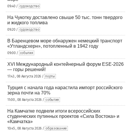
09:40 /
судоходство
На Чукотку доставлено свыше 50 тыс. тонн твердого
и жидкого топлива
09:20 /
судоходство
В Баренцевом море обнаружен немецкий транспорт
«Утландсхерн», потопленный в 1942 году
09:00 /
события
XVI Международный контейнерный форум ESE-2026
— горы решений!
17:43 , 08 Августа 2026 /
порты
Турция с начала года нарастила импорт российского
зерна почти на 70%
11:00 , 08 Августа 2026 /
события
На Камчатке подвели итоги всероссийских
студенческих путинных проектов «Сила Востока» и
«Камчатка»
10:45 , 08 Августа 2026 /
образование