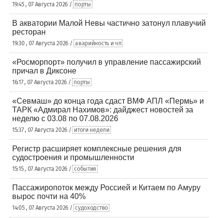
19:45 , 07 Августа 2026 /
порты
В акватории Малой Невы частично затонул плавучий
ресторан
19:30 , 07 Августа 2026 /
аварийность и чп
«Росморпорт» получил в управление пассажирский
причал в Диксоне
16:17 , 07 Августа 2026 /
порты
«Севмаш» до конца года сдаст ВМФ АПЛ «Пермь» и
ТАРК «Адмирал Нахимов»: дайджест новостей за
неделю с 03.08 по 07.08.2026
15:37 , 07 Августа 2026 /
итоги недели
Регистр расширяет комплексные решения для
судостроения и промышленности
15:15 , 07 Августа 2026 /
события
Пассажиропоток между Россией и Китаем по Амуру
вырос почти на 40%
14:05 , 07 Августа 2026 /
судоходство