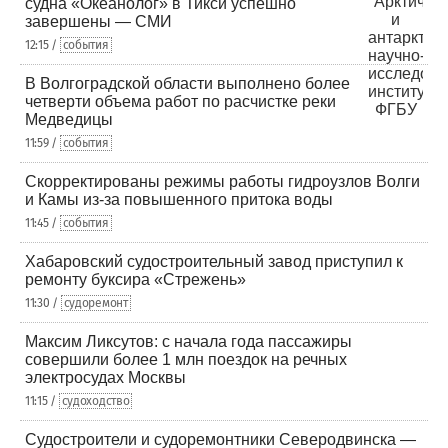
судна «Океанолог» в Тикси успешно
завершены — СМИ
12:15 /
события
В Волгоградской области выполнено более
четверти объема работ по расчистке реки
Медведицы
11:59 /
события
Скорректированы режимы работы гидроузлов Волги
и Камы из-за повышенного притока воды
11:45 /
события
Хабаровский судостроительный завод приступил к
ремонту буксира «Стрежень»
11:30 /
судоремонт
Максим Ликсутов: с начала года пассажиры
совершили более 1 млн поездок на речных
электросудах Москвы
11:15 /
судоходство
Судостроители и судоремонтники Северодвинска —