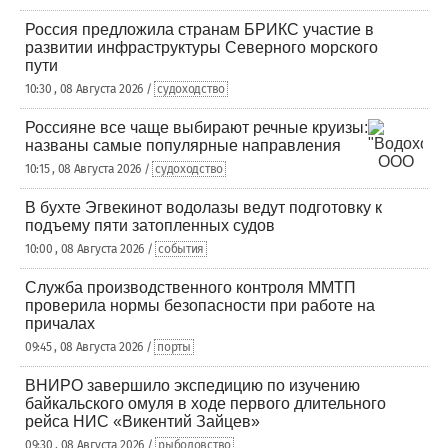
Россия предложила странам БРИКС участие в
развитии инфраструктуры Северного морского
пути
10:30 , 08 Августа 2026 /
судоходство
Россияне все чаще выбирают речные круизы:
названы самые популярные направления
10:15 , 08 Августа 2026 /
судоходство
В бухте Эгвекинот водолазы ведут подготовку к
подъему пяти затопленных судов
10:00 , 08 Августа 2026 /
события
Служба производственного контроля ММТП
проверила нормы безопасности при работе на
причалах
09:45 , 08 Августа 2026 /
порты
ВНИРО завершило экспедицию по изучению
байкальского омуля в ходе первого длительного
рейса НИС «Викентий Зайцев»
09:30 , 08 Августа 2026 /
рыболовство