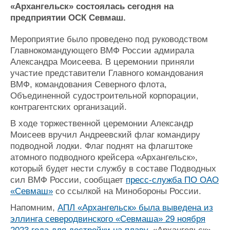
Новости
Продажа флота
«Архангельск» состоялась сегодня на
Компании
Оборудование
предприятии ОСК Севмаш.
Репутация
Изделия
Работа
Материалы
Мероприятие было проведено под руководством
Крюинг
Услуги
Главнокомандующего ВМФ России адмирала
Александра Моисеева. В церемонии приняли
Журнал
участие представители Главного командования
Реклама
ВМФ, командования Северного флота,
Объединенной судостроительной корпорации,
Конференции
Флот
контрагентских организаций.
Выставки и семинары
Галерея флота
В ходе торжественной церемонии Александр
Личности
Форум
Моисеев вручил Андреевский флаг командиру
Словарь
Отзывы
подводной лодки. Флаг поднят на флагштоке
Все службы
атомного подводного крейсера «Архангельск»,
который будет нести службу в составе Подводных
сил ВМФ России, сообщает
пресс-служба ПО ОАО
«Севмаш»
со ссылкой на Минобороны России.
Напомним,
АПЛ «Архангельск» была выведена из
эллинга северодвинского «Севмаша» 29 ноября