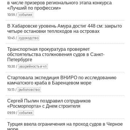
в числе призеров регионального этапа конкурса
«Лучший по профессии»
10:59 /
события
В Хабаровске уровень Амура достиг 448 см: закрыто
четыре остановки теплоходов на островах
10:45 /
судоходство
Транспортная прокуратура проверяет
обстоятельства столкновения судов в Санкт-
Петербурге
10:30 /
аварийность и чп
Стартовала экспедиция ВНИРО по исследованию
камчатского краба в Баренцевом море
10:15 /
рыболовство
Сергей Пылин поздравил сотрудников
«Росморпорта» с Днем строителя
09:59 /
события
Турция ввела ограничения на проход судов в Черное
море