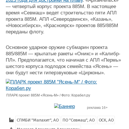
2023 года для достройки на плаву
. «Архангельск»
— четвертый корпус проекта 885М. В настоящее
время «Севмаш» ведет строительство пяти АПЛ
проекта 885М. АПЛ «Северодвинск», «Казань»,
«Новосибирск», «Красноярск» проектов 885/885М
переданы флоту.
Основное ударное оружие субмарин проекта
885/885М — крылатые ракеты «Оникс» и «Калибр-
ПЛ». Предполагается, что начиная с АПЛ «Пермь»
шестого корпуса подлодок семейства «Ясень» —
они будут нести гиперзвуковые «Цирконы».
ПЛАРК проект 885М «Ясень-М» / Фото: Корабел.ру
реклама 16+
СПМБИ "Малахит", АО
ПО "Севмаш", АО
ОСК, АО