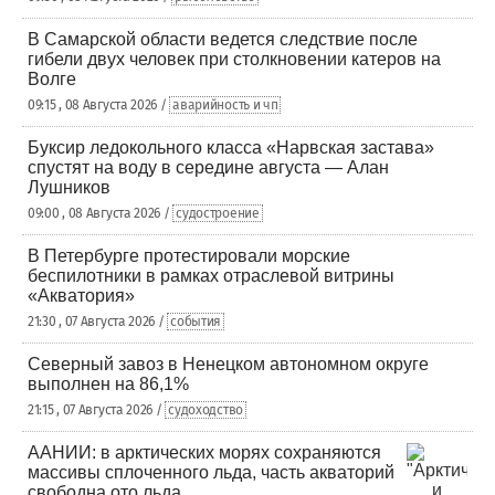
В Самарской области ведется следствие после
гибели двух человек при столкновении катеров на
Волге
09:15 , 08 Августа 2026 /
аварийность и чп
Буксир ледокольного класса «Нарвская застава»
спустят на воду в середине августа — Алан
Лушников
09:00 , 08 Августа 2026 /
судостроение
В Петербурге протестировали морские
беспилотники в рамках отраслевой витрины
«Акватория»
21:30 , 07 Августа 2026 /
события
Северный завоз в Ненецком автономном округе
выполнен на 86,1%
21:15 , 07 Августа 2026 /
судоходство
ААНИИ: в арктических морях сохраняются
массивы сплоченного льда, часть акваторий
свободна ото льда