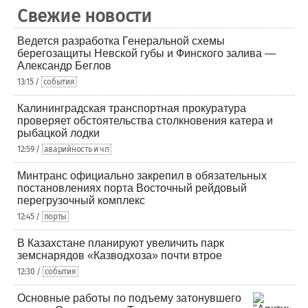
Свежие новости
Ведется разработка Генеральной схемы
берегозащиты Невской губы и Финского залива —
Александр Беглов
13:15 /
события
Калининградская транспортная прокуратура
проверяет обстоятельства столкновения катера и
рыбацкой лодки
12:59 /
аварийность и чп
Минтранс официально закрепил в обязательных
постановлениях порта Восточный рейдовый
перегрузочный комплекс
12:45 /
порты
В Казахстане планируют увеличить парк
земснарядов «Казводхоза» почти втрое
12:30 /
события
Основные работы по подъему затонувшего