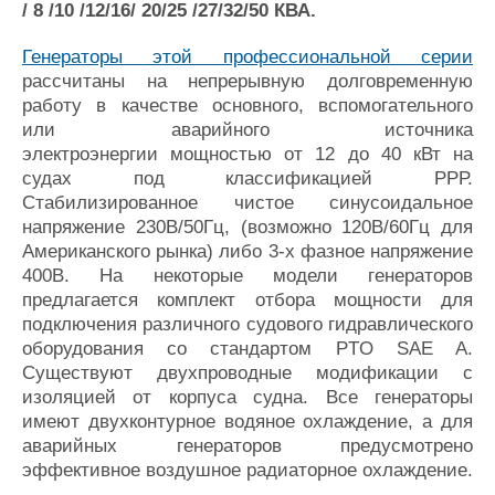
/ 8 /10 /12/16/ 20/25 /27/32/50 КВА.
Журнал
Реклама
Генераторы этой профессиональной серии
рассчитаны на непрерывную долговременную
работу в качестве основного, вспомогательного
Конференции
Флот
или аварийного источника
Выставки и семинары
Галерея флота
электроэнергии мощностью от 12 до 40 кВт на
Личности
Форум
судах под классификацией РРР.
Словарь
Отзывы
Стабилизированное чистое синусоидальное
Все службы
напряжение 230В/50Гц, (возможно 120В/60Гц для
Американского рынка) либо 3-х фазное напряжение
400В. На некоторые модели генераторов
предлагается комплект отбора мощности для
подключения различного судового гидравлического
оборудования со стандартом PTO SAE A.
Существуют двухпроводные модификации с
изоляцией от корпуса судна. Все генераторы
имеют двухконтурное водяное охлаждение, а для
аварийных генераторов предусмотрено
эффективное воздушное радиаторное охлаждение.