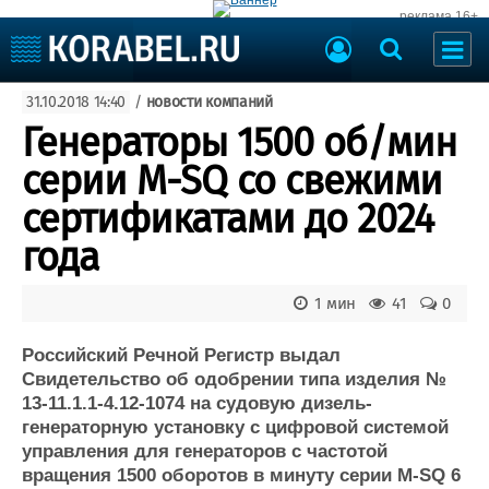
реклама 16+
Судостроение
31.10.2018 14:40
/
новости компаний
Судоходство
Судоремонт
Генераторы 1500 об/мин
События
Пресс-релизы
серии M-SQ со свежими
Порты
Рыболовство
сертификатами до 2024
ВМФ
Образование
года
Яхты и катера
Еще
1 мин
41
0
Судостроение
Торговая площадка
Пульс
Доска объявлений
Российский Речной Регистр выдал
Новости
Продажа флота
Свидетельство об одобрении типа изделия №
13-11.1.1-4.12-1074 на судовую дизель-
Компании
Оборудование
генераторную установку с цифровой системой
Репутация
Изделия
управления для генераторов с частотой
Работа
Материалы
вращения 1500 оборотов в минуту серии M-SQ 6
Крюинг
Услуги