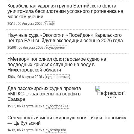
Корабельная ударная группа Балтийского флота
уничтожила беспилотники условного противника на
морском учении
20:15 , 06 Августа 2026 /
вмф
Научные суда «Эколог» и «Посейдон» Карельского
центра РАН выйдут в экспедиции осенью 2026 года
20:00 , 06 Августа 2026 /
судоремонт
«Метеор» пополнил флот: восьмое судно на
подводных крыльях спущено на воду в
Нижегородской области
17:04 , 06 Августа 2026 /
судостроение
Два пассажирских судна проекта
«МПКС-L» заложены на верфи в
Самаре
15:57 , 06 Августа 2026 /
судостроение
Севморпуть изменит мировую логистику и экономику
— Цыбульский
14:19 , 06 Августа 2026 /
судоходство