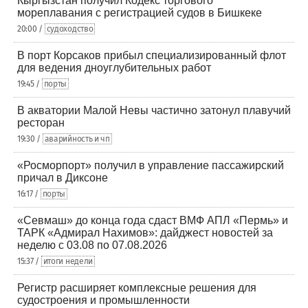
Кыргызстан получил Кодекс торгового
мореплавания с регистрацией судов в Бишкеке
20:00 /
судоходство
В порт Корсаков прибыл специализированный флот
для ведения дноуглубительных работ
19:45 /
порты
В акватории Малой Невы частично затонул плавучий
ресторан
19:30 /
аварийность и чп
«Росморпорт» получил в управление пассажирский
причал в Диксоне
16:17 /
порты
«Севмаш» до конца года сдаст ВМФ АПЛ «Пермь» и
ТАРК «Адмирал Нахимов»: дайджест новостей за
неделю с 03.08 по 07.08.2026
15:37 /
итоги недели
Регистр расширяет комплексные решения для
судостроения и промышленности