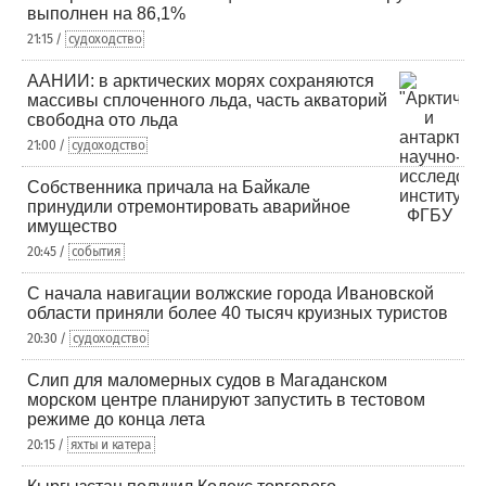
выполнен на 86,1%
21:15 /
судоходство
ААНИИ: в арктических морях сохраняются
массивы сплоченного льда, часть акваторий
свободна ото льда
21:00 /
судоходство
Собственника причала на Байкале
принудили отремонтировать аварийное
имущество
20:45 /
события
С начала навигации волжские города Ивановской
области приняли более 40 тысяч круизных туристов
20:30 /
судоходство
Слип для маломерных судов в Магаданском
морском центре планируют запустить в тестовом
режиме до конца лета
20:15 /
яхты и катера