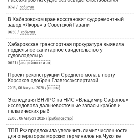
07:41 /
события
В Хабаровском крае восстановят судоремонтный
завод «Якорь» в Советской Гавани
06:50 /
события
Хабаровская транспортная прокуратура выявила
поддельное санитарное свидетельство у
судовладельца
06:21 /
аварийность и чп
Проект реконструкции Среднего мола в порту
Корсаков одобрен Главгосэкспертизой
22:15 , 06 Августа 2026 /
порты
Экспедиция ВНИРО на НИС «Владимир Сафонов»
исследовала дальневосточные запасы крабов и
пелагических рыб
22:00 , 06 Августа 2026 /
рыболовство
ТПП РФ предложила увеличить лимит численности
для операторов морских терминалов на Чукотке