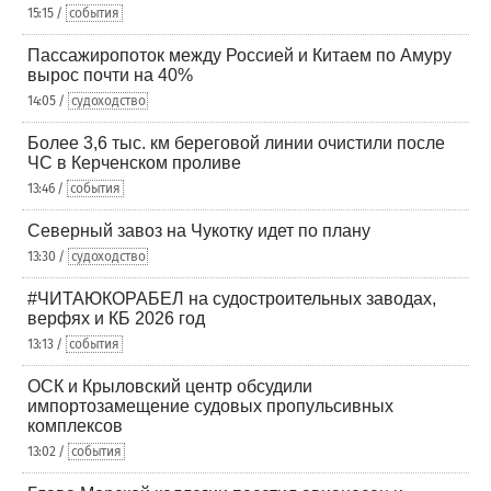
15:15 /
события
Пассажиропоток между Россией и Китаем по Амуру
вырос почти на 40%
14:05 /
судоходство
Более 3,6 тыс. км береговой линии очистили после
ЧС в Керченском проливе
13:46 /
события
Северный завоз на Чукотку идет по плану
13:30 /
судоходство
#ЧИТАЮКОРАБЕЛ на судостроительных заводах,
верфях и КБ 2026 год
13:13 /
события
ОСК и Крыловский центр обсудили
импортозамещение судовых пропульсивных
комплексов
13:02 /
события