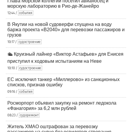
Глава Морской коллегии посетил авианосец и
морскую лабораторию в Рио-де-Жанейро
12:44 /
события
В Якутии на новой судоверфи спущена на воду
баржа проекта «В2040» для перевозки пассажиров и
грузов
10:17 /
судостроение
🛳️ Круизный лайнер «Виктор Астафьев» для Енисея
приступил к ходовым испытаниям на Неве
10:10 /
судостроение
ЕС исключил танкер «Миллерово» из санкционных
списков, признав ошибку
09:16 /
события
Росморпорт объявил закупку на ремонт ледокола
«Фанагория» за 6,2 млн рублей
08:23 /
судоремонт
Житель ХМАО оштрафован за перевозку
пассажиров на судне без освидетельствования