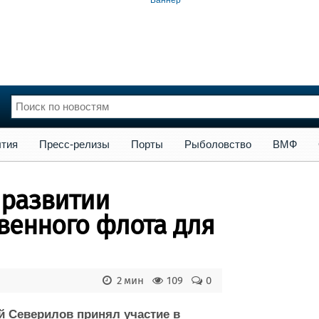
сс-релизы
Порты
Рыболовство
ВМФ
Образование
Яхт
тия
Пресс-релизы
Порты
Рыболовство
ВМФ
нции
Флот
и и семинары
Галерея флота
 развитии
и
Форум
Отзывы
венного флота для
Все службы
2 мин
109
0
й Северилов принял участие в