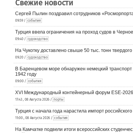
Свежие новости
Сергей Пылин поздравил сотрудников «Росморпорта
09:59 /
события
Турция ввела ограничения на проход судов в Черно
09:40 /
судоходство
На Чукотку доставлено свыше 50 тыс. тонн твердого
09:20 /
судоходство
В Баренцевом море обнаружен немецкий транспорт 
1942 году
09:00 /
события
XVI Международный контейнерный форум ESE-2026
17:43 , 08 Августа 2026 /
порты
Турция с начала года нарастила импорт российского
11:00 , 08 Августа 2026 /
события
На Камчатке подвели итоги всероссийских студенче