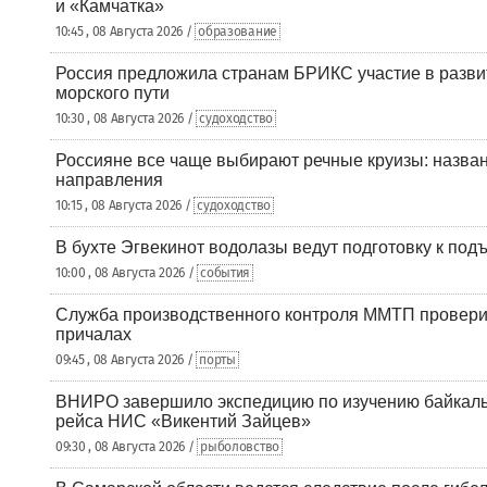
и «Камчатка»
10:45 , 08 Августа 2026 /
образование
Россия предложила странам БРИКС участие в разв
морского пути
10:30 , 08 Августа 2026 /
судоходство
Россияне все чаще выбирают речные круизы: назв
направления
10:15 , 08 Августа 2026 /
судоходство
В бухте Эгвекинот водолазы ведут подготовку к под
10:00 , 08 Августа 2026 /
события
Служба производственного контроля ММТП провери
причалах
09:45 , 08 Августа 2026 /
порты
ВНИРО завершило экспедицию по изучению байкальс
рейса НИС «Викентий Зайцев»
09:30 , 08 Августа 2026 /
рыболовство