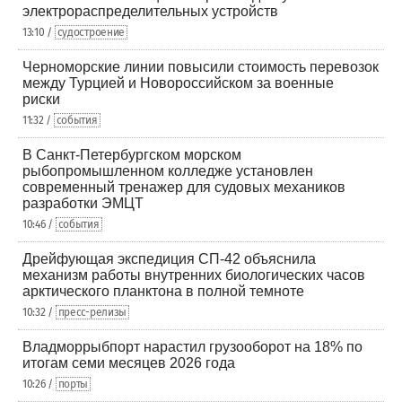
электрораспределительных устройств
13:10 /
судостроение
Черноморские линии повысили стоимость перевозок
между Турцией и Новороссийском за военные
риски
11:32 /
события
В Санкт-Петербургском морском
рыбопромышленном колледже установлен
современный тренажер для судовых механиков
разработки ЭМЦТ
10:46 /
события
Дрейфующая экспедиция СП-42 объяснила
механизм работы внутренних биологических часов
арктического планктона в полной темноте
10:32 /
пресс-релизы
Владморрыбпорт нарастил грузооборот на 18% по
итогам семи месяцев 2026 года
10:26 /
порты