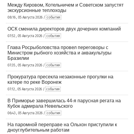
Между Кировом, Котельничем и Советском запустят
экскурсионные теплоходы
08:16 , 05 Августа 2026 /
события
ОСК сменила директоров двух дочерних компаний
07:52 , 05 Августа 2026 /
события
Глава Росрыболовства провел переговоры с
Министром рыбного хозяйства и аквакультуры
Бразилии
07:35 , 05 Августа 2026 /
события
Прокуратура пресекла незаконные прогулки на
катере по реке Воронеж
07:12 , 05 Августа 2026 /
события
В Приморье завершилась 44-я парусная регата на
Кубок адмирала Невельского
06:43 , 05 Августа 2026 /
события
На паромной переправе на Ольхон приступили к
дноуглубительным работам