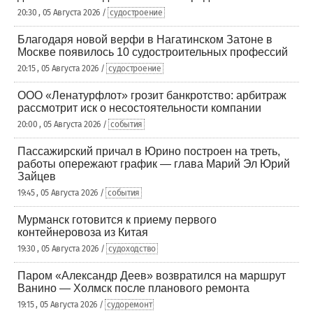
20:30 , 05 Августа 2026 /
судостроение
Благодаря новой верфи в Нагатинском Затоне в
Москве появилось 10 судостроительных профессий
20:15 , 05 Августа 2026 /
судостроение
ООО «Ленатурфлот» грозит банкротство: арбитраж
рассмотрит иск о несостоятельности компании
20:00 , 05 Августа 2026 /
события
Пассажирский причал в Юрино построен на треть,
работы опережают график — глава Марий Эл Юрий
Зайцев
19:45 , 05 Августа 2026 /
события
Мурманск готовится к приему первого
контейнеровоза из Китая
19:30 , 05 Августа 2026 /
судоходство
Паром «Александр Деев» возвратился на маршрут
Ванино — Холмск после планового ремонта
19:15 , 05 Августа 2026 /
судоремонт