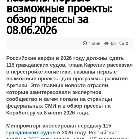
Новости
Продажа флота
возможные проекты:
Компании
Оборудование
Репутация
Изделия
обзор прессы за
Работа
Материалы
08.06.2026
Крюинг
Услуги
Журнал
1 мин
68
0
Реклама
Российские верфи в 2026 году должны сдать
Конференции
Флот
115 гражданских судов, глава Карелии рассказал
о перестройке логистики, названы первые
Выставки и семинары
Галерея флота
возможные проекты для программы развития
Личности
Форум
Арктики. Это главные новости отрасли,
Словарь
Отзывы
которые заинтересовали экспертное
Все службы
сообщество и затем попали на страницы
федеральных СМИ и в обзор прессы на
Корабел.ру за 8 июня 2026 года.
Минпромторг анонсировал передачу 115
гражданских судов
в 2026 году.
Российские