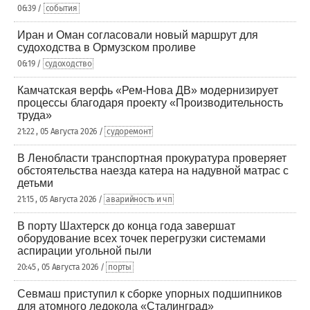
06:39 /
события
Иран и Оман согласовали новый маршрут для
судоходства в Ормузском проливе
06:19 /
судоходство
Камчатская верфь «Рем-Нова ДВ» модернизирует
процессы благодаря проекту «Производительность
труда»
21:22 , 05 Августа 2026 /
судоремонт
В Ленобласти транспортная прокуратура проверяет
обстоятельства наезда катера на надувной матрас с
детьми
21:15 , 05 Августа 2026 /
аварийность и чп
В порту Шахтерск до конца года завершат
оборудование всех точек перегрузки системами
аспирации угольной пыли
20:45 , 05 Августа 2026 /
порты
Севмаш приступил к сборке упорных подшипников
для атомного ледокола «Сталинград»