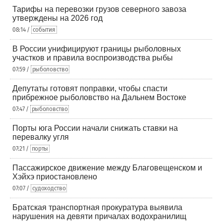
Тарифы на перевозки грузов северного завоза
утверждены на 2026 год
08:14 /
события
В России унифицируют границы рыболовных
участков и правила воспроизводства рыбы
07:59 /
рыболовство
Депутаты готовят поправки, чтобы спасти
прибрежное рыболовство на Дальнем Востоке
07:47 /
рыболовство
Порты юга России начали снижать ставки на
перевалку угля
07:21 /
порты
Пассажирское движение между Благовещенском и
Хэйхэ приостановлено
07:07 /
судоходство
Братская транспортная прокуратура выявила
нарушения на девяти причалах водохранилищ