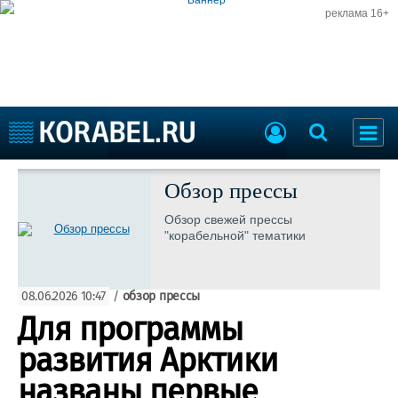
реклама 16+
Судостроение
Судоходство
Обзор прессы
Судоремонт
События
Обзор свежей прессы
Пресс-релизы
"корабельной" тематики
Порты
Рыболовство
ВМФ
Образование
08.06.2026 10:47
/
обзор прессы
Яхты и катера
Еще
Для программы
развития Арктики
Судостроение
Торговая площадка
Пульс
Доска объявлений
названы первые