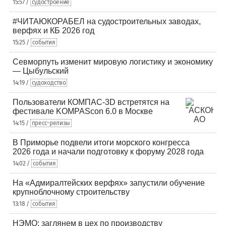
15:57 /
судостроение
#ЧИТАЮКОРАБЕЛ на судостроительных заводах,
верфях и КБ 2026 год
15:25 /
события
Севморпуть изменит мировую логистику и экономику
— Цыбульский
14:19 /
судоходство
Пользователи КОМПАС-3D встретятся на
фестивале KOMPAScon 6.0 в Москве
14:15 /
пресс-релизы
В Приморье подвели итоги морского конгресса
2026 года и начали подготовку к форуму 2028 года
14:02 /
события
На «Адмиралтейских верфях» запустили обучение
крупноблочному строительству
13:18 /
события
НЭМО: заглянем в цех по производству