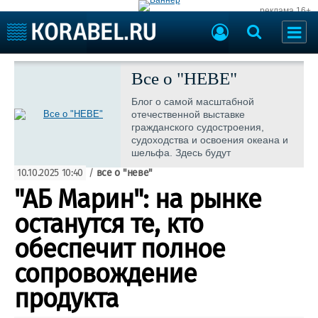
реклама 16+
Судостроение
Судоходство
Все о "НЕВЕ"
Судоремонт
События
Блог о самой масштабной
Пресс-релизы
отечественной выставке
Порты
гражданского судостроения,
Рыболовство
судоходства и освоения океана и
ВМФ
шельфа. Здесь будут
Образование
публиковаться актуальная
Яхты и катера
10.10.2025 10:40
/
все о "неве"
информация и новости о событии.
Еще
"АБ Марин": на рынке
Судостроение
Торговая площадка
останутся те, кто
Пульс
Доска объявлений
обеспечит полное
Новости
Продажа флота
Компании
Оборудование
сопровождение
Репутация
Изделия
продукта
Работа
Материалы
Крюинг
Услуги