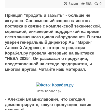
3 мин
583
0
Журнал
Реклама
Принцип "продать и забыть" - больше не
актуален. Современный запрос клиентов -
Конференции
Флот
поставка в связке с комплексной технической,
Выставки и семинары
Галерея флота
сервисной, инженерной поддержкой на время
всего жизненного цикла оборудования. В этом
Личности
Форум
уверен генеральный директор АБ "Марин"
Словарь
Отзывы
Алексей Андреев, с которым редакция
Все службы
Корабел.ру провела интервью на выставке
"НЕВА-2025". Он рассказал о продукции,
представленной на стенде предприятия, и
многом другом. Читайте наш материал.
Фото: Корабел.ру
- Алексей Владиславович, что сегодня
демонстрируете, какую продукцию, какие