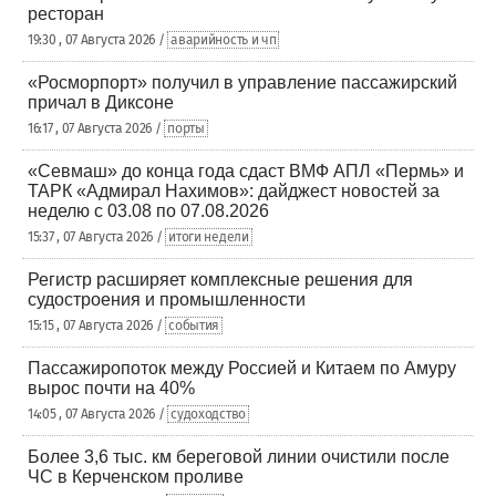
ресторан
19:30 , 07 Августа 2026 /
аварийность и чп
«Росморпорт» получил в управление пассажирский
причал в Диксоне
16:17 , 07 Августа 2026 /
порты
«Севмаш» до конца года сдаст ВМФ АПЛ «Пермь» и
ТАРК «Адмирал Нахимов»: дайджест новостей за
неделю с 03.08 по 07.08.2026
15:37 , 07 Августа 2026 /
итоги недели
Регистр расширяет комплексные решения для
судостроения и промышленности
15:15 , 07 Августа 2026 /
события
Пассажиропоток между Россией и Китаем по Амуру
вырос почти на 40%
14:05 , 07 Августа 2026 /
судоходство
Более 3,6 тыс. км береговой линии очистили после
ЧС в Керченском проливе