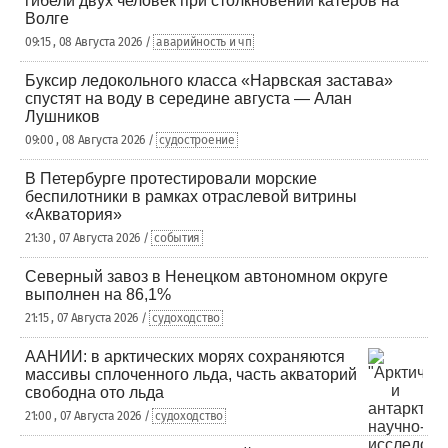
гибели двух человек при столкновении катеров на
Волге
09:15 , 08 Августа 2026 /
аварийность и чп
Буксир ледокольного класса «Нарвская застава»
спустят на воду в середине августа — Алан
Лушников
09:00 , 08 Августа 2026 /
судостроение
В Петербурге протестировали морские
беспилотники в рамках отраслевой витрины
«Акватория»
21:30 , 07 Августа 2026 /
события
Северный завоз в Ненецком автономном округе
выполнен на 86,1%
21:15 , 07 Августа 2026 /
судоходство
ААНИИ: в арктических морях сохраняются
массивы сплоченного льда, часть акваторий
свободна ото льда
21:00 , 07 Августа 2026 /
судоходство