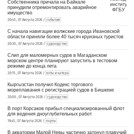
Собственника причала на Байкале
принудили отремонтировать аварийное
имущество
20:45 , 07 Августа 2026 /
события
С начала навигации волжские города Ивановской
области приняли более 40 тысяч круизных туристов
20:30 , 07 Августа 2026 /
судоходство
Слип для маломерных судов в Магаданском
морском центре планируют запустить в тестовом
режиме до конца лета
20:15 , 07 Августа 2026 /
яхты и катера
Кыргызстан получил Кодекс торгового
мореплавания с регистрацией судов в Бишкеке
20:00 , 07 Августа 2026 /
судоходство
В порт Корсаков прибыл специализированный флот
для ведения дноуглубительных работ
19:45 , 07 Августа 2026 /
порты
В акватории Малой Невы частично затонул плавучий