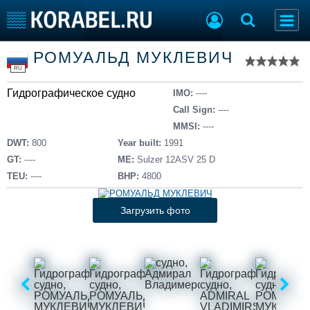
Список судов
РОМУАЛЬД МУКЛЕВИЧ
Тип судна
Добавить судно
RU
Добавить проект
Гидрографическое судно
Последние 100
IMO:
----
Call Sign:
----
Судостроение
Торговая площадка
MMSI:
----
Пульс
Доска объявлений
DWT:
800
Year built:
1991
Новости
Продажа флота
GT:
----
ME:
Sulzer 12ASV 25 D
Компании
Оборудование
TEU:
----
BHP:
4800
Репутация
Изделия
Работа
Материалы
Загрузить фото
Крюинг
Услуги
Журнал
Реклама
Конференции
Флот