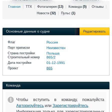
Выставки и семинары
Галерея флота
Главная
ТТХ
Фотогалерея
(13)
Команда
(5)
Отзывы
Личности
Форум
Новости
(32)
Пульс
(1)
Словарь
Отзывы
Все службы
Основные данные о судне
Редактировать
Флаг
Россия
Порт приписки
Неизвестен
Страна постройки
Польша
Строительный номер
865/2
Дата постройки
01-12-1991
Проект
865
Команда
Чтобы вступить в команду, пожалуйста
Авторизуйтесь
или
Зарегистрируйтесь
Информация только для зарегистрированных