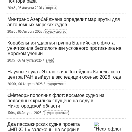
полтора раза
20:45 , 06 Августа 2026 /
порты
Минтранс Азербайджана определит маршруты для
автономных морских судов
20:30 , 06 Августа 2026 /
судоходство
Корабельная ударная группа Балтийского флота
уничтожила беспилотники условного противника на
морском учении
20:15 , 06 Августа 2026 /
вмф
Научные суда «Эколог» и «Посейдон» Карельского
центра РАН выйдут в экспедиции осенью 2026 года
20:00 , 06 Августа 2026 /
судоремонт
«Метеор» пополнил флот: восьмое судно на
подводных крыльях спущено на воду в
Нижегородской области
17:04 , 06 Августа 2026 /
судостроение
Два пассажирских судна проекта
«МПКС-L» заложены на верфи в