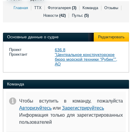
Выставки и семинары
Галерея флота
Главная
ТТХ
Фотогалерея
(3)
Команда
Отзывы
Личности
Форум
Новости
(42)
Пульс
(5)
Словарь
Отзывы
Все службы
Основные данные о судне
Редактировать
Проект
636.8
Проектант
"Центральное конструкторское
бюро морской техники “Рубин”",
АО
Команда
Чтобы вступить в команду, пожалуйста
Авторизуйтесь
или
Зарегистрируйтесь
Информация только для зарегистрированных
пользователей