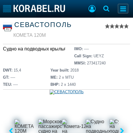
Список судов
СЕВАСТОПОЛЬ
Тип судна
Добавить судно
RU
Добавить проект
КОМЕТА 120М
Последние 100
Судно на подводных крыльях
IMO:
----
Судостроение
Торговая площадка
Call Sign:
UEYZ
Пульс
Доска объявлений
MMSI:
273417240
Новости
Продажа флота
DWT:
15,4
Year built:
2018
Компании
Оборудование
GT:
----
ME:
2 x MTU
Репутация
Изделия
TEU:
----
BHP:
2 х 1440
Работа
Материалы
Крюинг
Услуги
Журнал
Реклама
Конференции
Флот