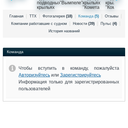
Выставки и семинары
Галерея флота
Личности
Форум
Словарь
Отзывы
Главная
ТТХ
Фотогалерея
(18)
Команда
(5)
Отзывы
Все службы
Компании работавшие с судном
Новости
(39)
Пульс
(4)
История названий
Команда
Чтобы вступить в команду, пожалуйста
Авторизуйтесь
или
Зарегистрируйтесь
Информация только для зарегистрированных
пользователей