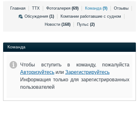
Выставки и семинары
Галерея флота
Главная
ТТХ
Фотогалерея
(69)
Команда
(9)
Отзывы
Личности
Форум
Обсуждения
(1)
Компании работавшие с судном
Словарь
Отзывы
Новости
(168)
Пульс
(2)
Все службы
Команда
Чтобы вступить в команду, пожалуйста
Авторизуйтесь
или
Зарегистрируйтесь
Информация только для зарегистрированных
пользователей