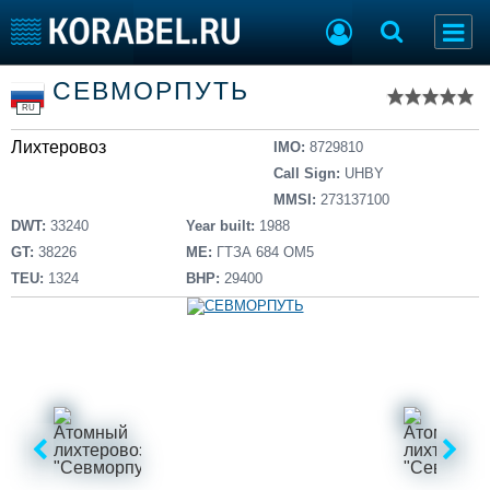
Список судов
СЕВМОРПУТЬ
Тип судна
Добавить судно
RU
Добавить проект
Лихтеровоз
Последние 100
IMO:
8729810
Call Sign:
UHBY
Судостроение
Торговая площадка
MMSI:
273137100
Пульс
Доска объявлений
DWT:
33240
Year built:
1988
Новости
Продажа флота
GT:
38226
ME:
ГТЗА 684 ОМ5
Компании
Оборудование
TEU:
1324
BHP:
29400
Репутация
Изделия
Работа
Материалы
Крюинг
Услуги
Журнал
Реклама
Конференции
Флот