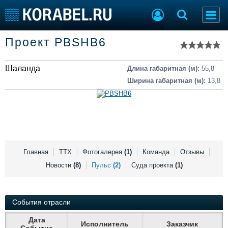
Список судов
Проект PBSHB6
Тип судна
Добавить судно
Добавить проект
Шаланда
Последние 100
Длина габаритная (м):
55,8
Ширина габаритная (м):
13,8
Судостроение
Торговая площадка
Пульс
Доска объявлений
Новости
Продажа флота
Компании
Оборудование
Репутация
Изделия
Работа
Материалы
Главная
ТТХ
Фотогалерея
(1)
Команда
Отзывы
Крюинг
Услуги
Новости
(8)
Пульс
(2)
Суда проекта
(1)
Журнал
Реклама
События отрасли
Конференции
Дата
Флот
Исполнитель
Заказчик