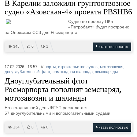
В Карелии заложили грунтоотвозное
судно «Азовская-4» проекта PBSHB6
Судно по проекту ПКБ
«Петробалт» будет построено
на Онежском ССЗ для Росморпорта.
345
0
1
Читать полностью
17.02.2026 | 16:57 //
порты
,
строительство судов
,
мотозавозня
,
дноуглубительный флот
,
самоходная шаланда
,
земснаряды
Дноуглубительный флот
Росморпорта пополнят земснаряд,
мотозавозни и шаланды
На сегодняшний день ФГУП располагает
57 дноуглубительными и вспомогательными судами.
134
0
0
Читать полностью