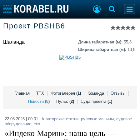
Список судов
Проект PBSHB6
Тип судна
Добавить судно
Добавить проект
Шаланда
Последние 100
Длина габаритная (м):
55,8
Ширина габаритная (м):
13,8
Судостроение
Торговая площадка
Пульс
Доска объявлений
Новости
Продажа флота
Компании
Оборудование
Репутация
Изделия
Работа
Материалы
Главная
ТТХ
Фотогалерея
(1)
Команда
Отзывы
Крюинг
Услуги
Новости
(8)
Пульс
(2)
Суда проекта
(1)
Журнал
Реклама
22.05.2026 | 00:01 //
авторские статьи
,
рулевые машины
,
судовое
оборудование
,
ско
«Индеко Марин»: наша цель —
Конференции
Флот