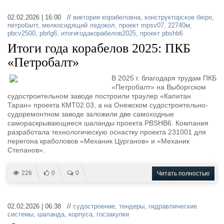
02.02.2026 | 16:00 //
виктория корабеловна
,
конструкторское бюро
,
петробалт
,
мелкосидящий ледокол
,
проект mpsv07
,
22740м
,
pbcv2500
,
pbrlg6
,
итогигодакорабелов2025
,
проект pbshb6
Итоги года корабелов 2025: ПКБ
«Петробалт»
В 2025 г. благодаря трудам ПКБ
«Петробалт» на Выборгском
судостроительном заводе построили траулер «Капитан
Таран» проекта КМТ02.03, а на Онежском судостроительно-
судоремонтном заводе заложили две самоходные
самораскрывающиеся шаланды проекта PBSHB6. Компания
разработала технологическую оснастку проекта 231001 для
перегона краболовов «Механик Цурганов» и «Механик
Степанов».
226
0
0
Читать полностью
02.02.2026 | 06:38 //
судостроение
,
тендеры
,
гидравлические
системы
,
шаланда
,
корпуса
,
госзакупки