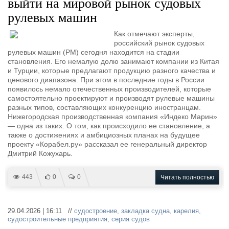
выйти на мировой рынок судовых
Выставки и семинары
Галерея флота
рулевых машин
Личности
Форум
Словарь
Отзывы
Как отмечают эксперты,
Все службы
российский рынок судовых
рулевых машин (РМ) сегодня находится на стадии
становления. Его немалую долю занимают компании из Китая
и Турции, которые предлагают продукцию разного качества и
ценового диапазона. При этом в последние годы в России
появилось немало отечественных производителей, которые
самостоятельно проектируют и производят рулевые машины
разных типов, составляющих конкуренцию иностранцам.
Нижегородская производственная компания «Индеко Марин»
— одна из таких. О том, как происходило ее становление, а
также о достижениях и амбициозных планах на будущее
проекту «Корабел.ру» рассказал ее генеральный директор
Дмитрий Кожухарь.
443
0
0
Читать полностью
29.04.2026 | 16:11 //
судостроение
,
закладка судна
,
карелия
,
судостроительные предприятия
,
серия судов