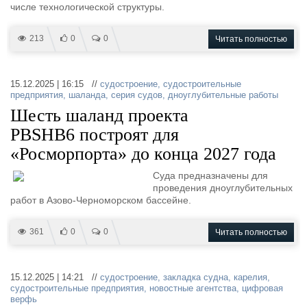
числе технологической структуры.
213
0
0
Читать полностью
15.12.2025 | 16:15 //
судостроение
,
судостроительные
предприятия
,
шаланда
,
серия судов
,
дноуглубительные работы
Шесть шаланд проекта
PBSHB6 построят для
«Росморпорта» до конца 2027 года
Суда предназначены для
проведения дноуглубительных
работ в Азово-Черноморском бассейне.
361
0
0
Читать полностью
15.12.2025 | 14:21 //
судостроение
,
закладка судна
,
карелия
,
судостроительные предприятия
,
новостные агентства
,
цифровая
верфь