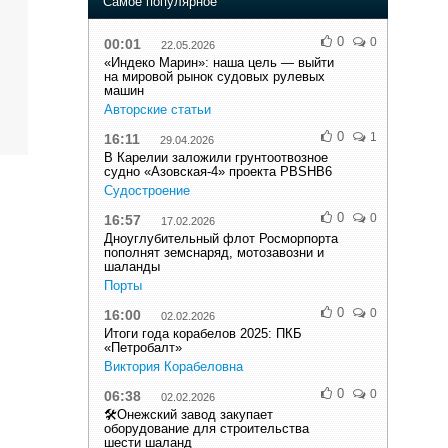
Самое популярное
0
0
00:01
22.05.2026
«Индеко Марин»: наша цель — выйти
на мировой рынок судовых рулевых
машин
Авторские статьи
0
1
16:11
29.04.2026
В Карелии заложили грунтоотвозное
судно «Азовская-4» проекта PBSHB6
Судостроение
0
0
16:57
17.02.2026
Дноуглубительный флот Росморпорта
пополнят земснаряд, мотозавозни и
шаланды
Порты
0
0
16:00
02.02.2026
Итоги года корабелов 2025: ПКБ
«Петробалт»
Виктория Корабеловна
0
0
06:38
02.02.2026
🛠️Онежский завод закупает
оборудование для строительства
шести шаланд