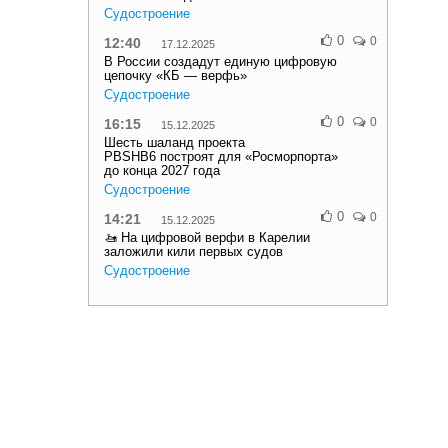
Судостроение
0
0
12:40
17.12.2025
В России создадут единую цифровую
цепочку «КБ — верфь»
Судостроение
0
0
16:15
15.12.2025
Шесть шаланд проекта
PBSHB6 построят для «Росморпорта»
до конца 2027 года
Судостроение
0
0
14:21
15.12.2025
🚤 На цифровой верфи в Карелии
заложили кили первых судов
Судостроение