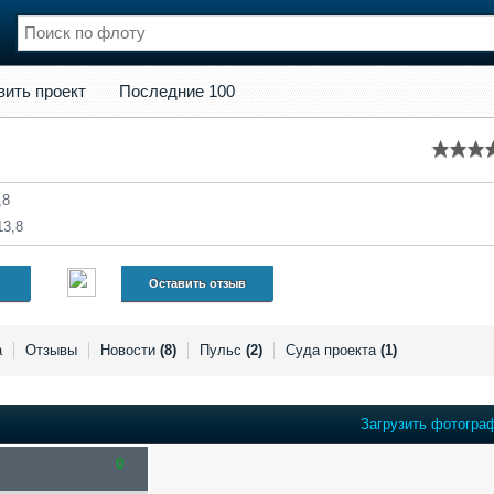
кт
Последние 100
вить проект
Последние 100
нции
Флот
и и семинары
Галерея флота
и
Форум
Отзывы
,8
Все службы
13,8
Оставить отзыв
а
Отзывы
Новости
(8)
Пульс
(2)
Суда проекта
(1)
Загрузить фотогра
0