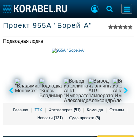
Список судов
Проект 955А "Борей-А"
Тип судна
Добавить судно
Добавить проект
Подводная лодка
Последние 100
Судостроение
Торговая площадка
Пульс
Доска объявлений
Новости
Продажа флота
Компании
Оборудование
Репутация
Изделия
Работа
Материалы
Крюинг
Услуги
Журнал
Главная
ТТХ
Фотогалерея
(51)
Команда
Отзывы
Реклама
Новости
(121)
Суда проекта
(5)
Конференции
Флот