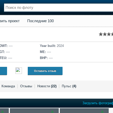
кт
Последние 100
вить проект
Последние 100
нции
Флот
и и семинары
Галерея флота
и
Форум
Отзывы
DWT:
----
Year built:
2024
Все службы
GT:
----
ME:
----
TEU:
----
BHP:
----
Оставить отзыв
Команда
Отзывы
Новости
(22)
Пульс
(4)
Загрузить фотогра
0
0
0