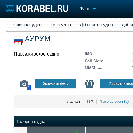
Флот
Список судов
Тип судна
Добавить судно
Добавить прое
Список судов
Тип судна
Добавить судно
Доба
Судостроение
Торговая площадка
Конфере
АУРУМ
Пульс
Доска объявлений
Выставк
RU
Новости
Продажа флота
Личност
Компании
Пассажирское судно
Оборудование
Словарь
IMO:
----
Репутация
Изделия
Call Sign:
----
Работа
Материалы
MMSI:
----
Крюинг
Услуги
Журнал
Загрузить фото
Прикрепиться
5
Реклама
Главная
ТТХ
Фотогалерея
(5)
Галерея судна
0