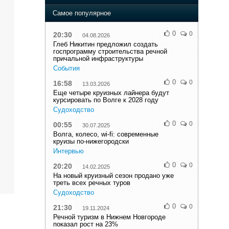
Самое популярное
0
0
20:30
04.08.2026
Глеб Никитин предложил создать
госпрограмму строительства речной
причальной инфраструктуры
События
0
0
16:58
13.03.2026
Еще четыре круизных лайнера будут
курсировать по Волге к 2028 году
Судоходство
0
0
00:55
30.07.2025
Волга, колесо, wi-fi: современные
круизы по-нижегородски
Интервью
0
0
20:20
14.02.2025
На новый круизный сезон продано уже
треть всех речных туров
Судоходство
0
0
21:30
19.11.2024
Речной туризм в Нижнем Новгороде
показал рост на 23%