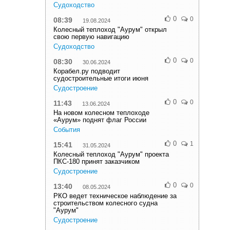
Судоходство
0
0
08:39
19.08.2024
Колесный теплоход "Аурум" открыл
свою первую навигацию
Судоходство
0
0
08:30
30.06.2024
Корабел.ру подводит
судостроительные итоги июня
Судостроение
0
0
11:43
13.06.2024
На новом колесном теплоходе
«Аурум» поднят флаг России
События
0
1
15:41
31.05.2024
Колесный теплоход "Аурум" проекта
ПКС-180 принят заказчиком
Судостроение
0
0
13:40
08.05.2024
РКО ведет техническое наблюдение за
строительством колесного судна
"Аурум"
Судостроение