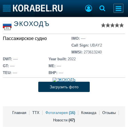
Список судов
ЭКОХОДЪ
Тип судна
Добавить судно
RU
Добавить проект
Пассажирское судно
Последние 100
IMO:
----
Call Sign:
UBAY2
Судостроение
Торговая площадка
MMSI:
273613240
Пульс
Доска объявлений
DWT:
----
Year built:
2022
Новости
Продажа флота
GT:
----
ME:
----
Компании
Оборудование
TEU:
----
BHP:
----
Репутация
Изделия
Работа
Материалы
Загрузить фото
Крюинг
Услуги
Журнал
Реклама
Главная
ТТХ
Фотогалерея
(16)
Команда
Отзывы
Новости
(47)
Конференции
Флот