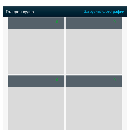
Выставки и семинары
Галерея флота
Личности
Форум
Галерея судна
Загрузить фотографии
Словарь
Отзывы
0
0
Все службы
0
0