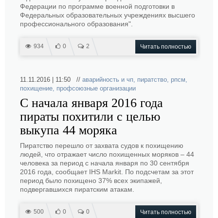
Федерации по программе военной подготовки в
Федеральных образовательных учреждениях высшего
профессионального образования".
934
0
2
Читать полностью
11.11.2016 | 11:50 //
аварийность и чп
,
пиратство
,
рпсм
,
похищение
,
профсоюзные организации
С начала января 2016 года
пираты похитили с целью
выкупа 44 моряка
Пиратство перешло от захвата судов к похищению
людей, что отражает число похищенных моряков – 44
человека за период с начала января по 30 сентября
2016 года, сообщает IHS Markit. По подсчетам за этот
период было похищено 37% всех экипажей,
подвергавшихся пиратским атакам.
500
0
0
Читать полностью