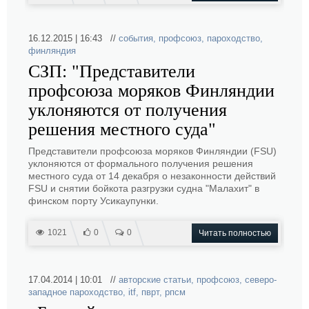
16.12.2015 | 16:43 //
события
,
профсоюз
,
пароходство
,
финляндия
СЗП: "Представители
профсоюза моряков Финляндии
уклоняются от получения
решения местного суда"
Представители профсоюза моряков Финляндии (FSU)
уклоняются от формального получения решения
местного суда от 14 декабря о незаконности действий
FSU и снятии бойкота разгрузки судна "Малахит" в
финском порту Усикаупунки.
1021
0
0
Читать полностью
17.04.2014 | 10:01 //
авторские статьи
,
профсоюз
,
северо-
западное пароходство
,
itf
,
пврт
,
рпсм