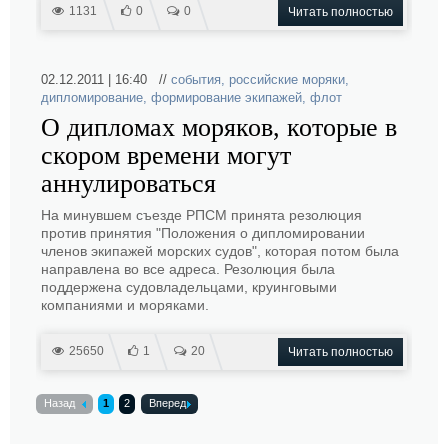
1131
0
0
Читать полностью
02.12.2011 | 16:40 //
события
,
российские моряки
,
дипломирование
,
формирование экипажей
,
флот
О дипломах моряков, которые в
скором времени могут
аннулироваться
На минувшем съезде РПСМ принята резолюция
против принятия "Положения о дипломировании
членов экипажей морских судов", которая потом была
направлена во все адреса. Резолюция была
поддержена судовладельцами, круинговыми
компаниями и моряками.
25650
1
20
Читать полностью
Назад
1
2
Вперед