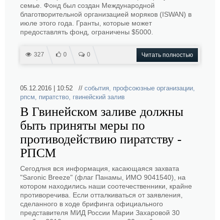
семье. Фонд был создан Международной
благотворительной организацией моряков (ISWAN) в
июле этого года. Гранты, которые может
предоставлять фонд, ограничены $5000.
327
0
0
Читать полностью
05.12.2016 | 10:52 //
события
,
профсоюзные организации
,
рпсм
,
пиратство
,
гвинейский залив
В Гвинейском заливе должны
быть приняты меры по
противодействию пиратству -
РПСМ
Сегодлня вся информация, касающаяся захвата
"Saronic Breeze" (флаг Панамы, ИМО 9041540), на
котором находились наши соотечественники, крайне
противоречива. Если отталкиваться от заявления,
сделанного в ходе брифинга официального
представителя МИД России Марии Захаровой 30