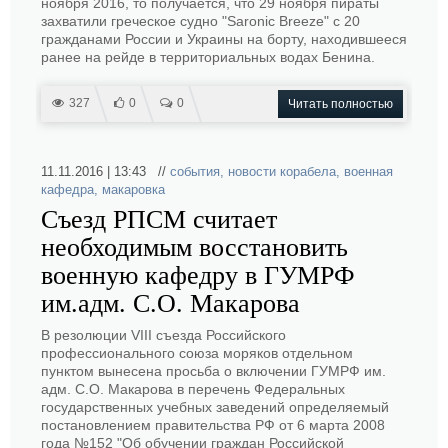
ноября 2016, то получается, что 29 ноября пираты
захватили греческое судно "Saronic Breeze" с 20
гражданами России и Украины на борту, находившееся
ранее на рейде в территориальных водах Бенина.
327
0
0
Читать полностью
11.11.2016 | 13:43 //
события
,
новости корабела
,
военная
кафедра
,
макаровка
Съезд РПСМ считает
необходимым восстановить
военную кафедру в ГУМРФ
им.адм. С.О. Макарова
В резолюции VIII съезда Российского
профессионального союза моряков отдельном
пунктом вынесена просьба о включении ГУМРФ им.
адм. С.О. Макарова в перечень Федеральных
государственных учебных заведений определяемый
постановлением правительства РФ от 6 марта 2008
года №152 "Об обучении граждан Российской