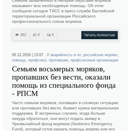
Семьям захваченных в Нигерии пиратами моряков
оказывают всю необходимую помощь. Об этом
сообщили сегодня ТАСС в пресс-службе Балтийской
территориальной организации Российского
профессионального союза моряков.
362
0
0
Читать полностью
05.12.2016 | 13:07 //
аварийность и чп
,
российские моряки
,
помощь
,
профсоюз
,
пропавшие
,
профсоюзные организации
Семьям восьмерых моряков,
пропавших без вести, оказали
помощь из специального фонда
- РПСМ
Часто семьям моряков, попавших в сложную ситуацию
или пропавших без вести, бывает нужна материальная
поддержка. В экстренных случаях, когда больше
некуда обратиться, они могут подать заявку в
Чрезвычайный фонд моряков (Seafarers Emergency
Fund), который готов оказать помощь моряку или его