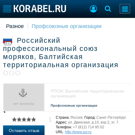
Разное
Профсоюзные организации
Судостроение
Торговая площадка
Пульс
Доска объявлений
Российский
Новости
Продажа флота
RU
профессиональный союз
Компании
Оборудование
моряков, Балтийская
Репутация
Изделия
территориальная организация
Работа
Материалы
Крюинг
Услуги
ООО
Журнал
Реклама
РПСМ, Балтийская территориальная
организация
Конференции
Флот
Профсоюзные организации
Выставки и семинары
Галерея флота
Страна:
Россия,
Город:
Санкт-Петербург
Личности
Форум
Адрес:
ул. Двинская, д.10, кор.2, эт. 7.
Словарь
Отзывы
Телефон:
+7 (812) 714 95 02
Оставить отзыв
URL
:
http://www.sur.ru
Все службы