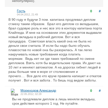
непопулярно).
Гость
0
#
04.04.2012, 21:49
В 90 году я будучи 3 пом. капитана продлевал диплом
ст.меху таким образом. Брал его диплом со вкладышем,
брал судовую роль и нес все это в контору капитана порта
Клайпеда. И мне на основании этих документов выдавали
новый вкладыш в рабочий диплом. Вот и вся
процедура. Советская власть какой она не была но
деньги свои считала. И если бы надо было обучать
плавсостав по новой она бы разорилась. А так легко
накручивать новые требования когда платить
морякам. Ведь нет ни где таких требований по смене
дипломов. Взять хотя бы водительские права. Их дают на
10 лет и меняют автоматом. А на дорогах гибнет людей в
разы больше чем в море от столкновения и
прочего.... Все дело кто круче правила напишет и откатов
получит . Вот и вся забота . То бишь под видом заботы.
Мореходов Александр
0
#
22.05.2012, 02:28
Вы не продлевали диплом а лишь меняли вкладыш,
срок действия которого 1 год. Не путайте.