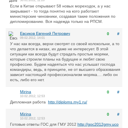
30.01.2012, 11:28
Если в Китае открывают 58 новых мореходок, а у нас
закрывают - то тогда понятно на кого работают
министерские чиновники, создавая такие положения по
дипломированию. Вся надежда только на РПСМ.
Евсиков Евгений Петрович
0
#
09.02.2012, 14:01
У нас как всегда, верхи смотрят со своей колокольни, а то
что делается в низах, их даже не интересует. В этой
ситуации как всегда будут страдать простые моряки,
которые строили планы на будущее и любят свою
профессию. Будем надеяться что нас услышат господа
командиры, ведь, в принципе, не от высшего образования
зависит настоящий профессионализм моряка.... либо он
есть, либо его нет.
Мirina
0
#
10.02.2012, 12:53
Дипломная работа
http://diploms.my1.ru/
Мirina
0
#
10.02.2012, 12:53
Готовые ответы ГОС для ГМУ 2012
http://goc2012gmy.uco