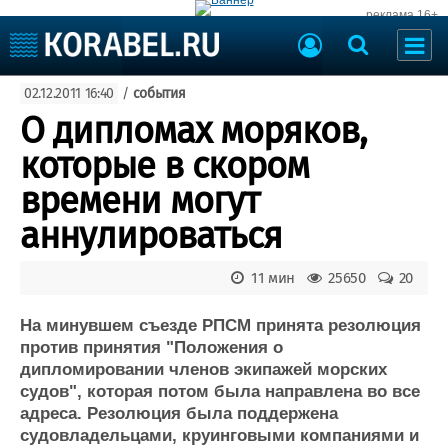
реклама 16+
Судостроение
02.12.2011 16:40
/
события
Судоходство
Судоремонт
О дипломах моряков,
События
Пресс-релизы
которые в скором
Порты
Рыболовство
времени могут
ВМФ
Образование
аннулироваться
Яхты и катера
Еще
11 мин
25650
20
Судостроение
Торговая площадка
Пульс
Доска объявлений
На минувшем съезде РПСМ принята резолюция
Новости
Продажа флота
против принятия "Положения о
дипломировании членов экипажей морских
Компании
Оборудование
судов", которая потом была направлена во все
Репутация
Изделия
адреса. Резолюция была поддержена
Работа
Материалы
судовладельцами, круинговыми компаниями и
Крюинг
Услуги