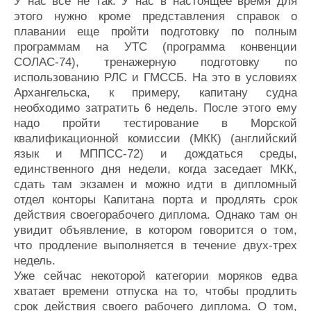
У нас все не так. У нас в настоящее время для
этого нужно кроме представления справок о
плавании еще пройти подготовку по полным
программам на УТС (программа конвенции
СОЛАС-74), тренажерную подготовку по
использованию РЛС и ГМССБ. На это в условиях
Архангельска, к примеру, капитану судна
необходимо затратить 6 недель. После этого ему
надо пройти тестирование в Морской
квалификационной комиссии (МКК) (английский
язык и МППСС-72) и дождаться среды,
единственного дня недели, когда заседает МКК,
сдать там экзамен и можно идти в дипломный
отдел конторы Капитана порта и продлять срок
действия своегорабочего диплома. Однако там он
увидит объявление, в котором говорится о том,
что продление выполняется в течение двух-трех
недель.
Уже сейчас некоторой категории моряков едва
хватает времени отпуска на то, чтобы продлить
срок действия своего рабочего диплома. О том,