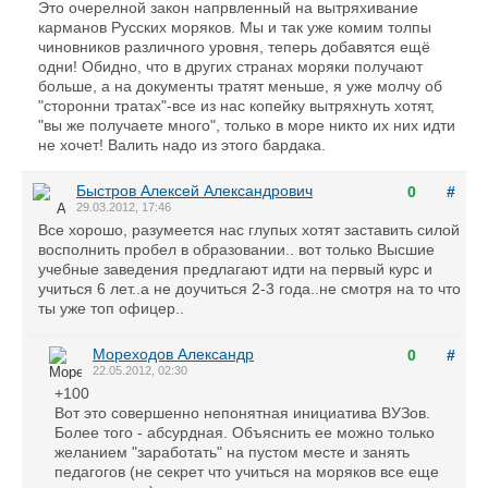
Это очерелной закон напрвленный на вытряхивание
карманов Русских моряков. Мы и так уже комим толпы
чиновников различного уровня, теперь добавятся ещё
одни! Обидно, что в других странах моряки получают
больше, а на документы тратят меньше, я уже молчу об
"сторонни тратах"-все из нас копейку вытряхнуть хотят,
"вы же получаете много", только в море никто их них идти
не хочет! Валить надо из этого бардака.
Быстров Алексей Александрович
0
#
29.03.2012, 17:46
Все хорошо, разумеется нас глупых хотят заставить силой
восполнить пробел в образовании.. вот только Высшие
учебные заведения предлагают идти на первый курс и
учиться 6 лет..а не доучиться 2-3 года..не смотря на то что
ты уже топ офицер..
Мореходов Александр
0
#
22.05.2012, 02:30
+100
Вот это совершенно непонятная инициатива ВУЗов.
Более того - абсурдная. Объяснить ее можно только
желанием "заработать" на пустом месте и занять
педагогов (не секрет что учиться на моряков все еще