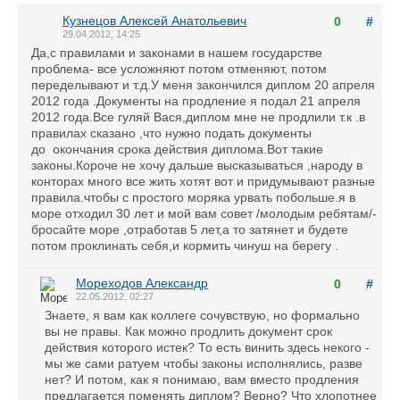
Кузнецов Алексей Анатольевич
0
#
29.04.2012, 14:25
Да,с правилами и законами в нашем государстве
проблема- все усложняют потом отменяют, потом
переделывают и т.д.У меня закончился диплом 20 апреля
2012 года .Документы на продление я подал 21 апреля
2012 года.Все гуляй Вася,диплом мне не продлили т.к .в
правилах сказано ,что нужно подать документы
до окончания срока действия диплома.Вот такие
законы.Короче не хочу дальше высказываться ,народу в
конторах много все жить хотят вот и придумывают разные
правила.чтобы с простого моряка урвать побольше.я в
море отходил 30 лет и мой вам совет /молодым ребятам/-
бросайте море ,отработав 5 лет,а то затянет и будете
потом проклинать себя,и кормить чинуш на берегу .
Мореходов Александр
0
#
22.05.2012, 02:27
Знаете, я вам как коллеге сочувствую, но формально
вы не правы. Как можно продлить документ срок
действия которого истек? То есть винить здесь некого -
мы же сами ратуем чтобы законы исполнялись, разве
нет? И потом, как я понимаю, вам вместо продления
предлагается поменять диплом? Верно? Что хлопотнее