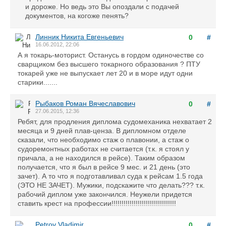
и дороже. Но ведь это Вы опоздали с подачей
документов, на когоже пенять?
Линник Никита Евгеньевич
0
#
16.06.2012, 22:06
А я токарь-моторист. Останусь в гордом одиночестве со
сварщиком без высшего токарного образования ? ПТУ
токарей уже не выпускает лет 20 и в море идут одни
старики.......
Рыбаков Роман Вячеславович
0
#
27.06.2015, 12:36
Ребят, для продления диплома судомеханика нехватает 2
месяца и 9 дней плав-ценза. В дипломном отделе
сказали, что необходимо стаж о плавонии, а стаж о
судоремонтных работах не считается (т.к. я стоял у
причала, а не находился в рейсе). Таким образом
получается, что я был в рейсе 9 мес. и 21 день (это
зачет). А то что я подготавливал суда к рейсам 1.5 года
(ЭТО НЕ ЗАЧЕТ). Мужики, подскажите что делать??? т.к.
рабочий диплом уже закончился. Неужели придется
ставить крест на профессии!!!!!!!!!!!!!!!!!!!!!!!!!!!!!!!!
Petrov Vladimir
0
#