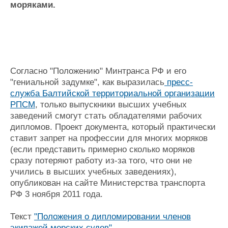
моряками.
Журнал
Реклама
Конференции
Флот
Выставки и семинары
Галерея флота
Согласно "Положению" Минтранса РФ и его
Личности
Форум
"гениальной задумке", как выразилась
пресс-
Словарь
Отзывы
служба Балтийской территориальной организации
Все службы
РПСМ
, только выпускники высших учебных
заведений смогут стать обладателями рабочих
дипломов. Проект документа, который практически
ставит запрет на профессии для многих моряков
(если представить примерно сколько моряков
сразу потеряют работу из-за того, что они не
учились в высших учебных заведениях),
опубликован на сайте Министерства транспорта
РФ 3 ноября 2011 года.
Текст
"Положения о дипломировании членов
экипажей морских судов"
.