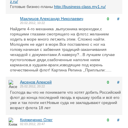
z.ru/
Готовые бизнес-планы
http://business-class.my1.ru/
Маклицов Александр Николаевич
0
#
20.02.2012, 10:22
Найдите 4-го механика ,выпускника мореходки,с
горящими глазами смотрящего на флот,с желанием
ходить в море много лет,жить этим. Сложно найти.
Молодняк не идет в море.Все поставлено с ног на
голову.начиная с забвения традиций-заканчивания
чехардой с документами.А наверху?...В лучшем случае
пустоголовые дяди,озабоченные наполне нием
карманов,в худшем-враги,изводящие под корень
отечественный флот! Картина Репина ,,Приплыли:.....
Аксенов Алексей
0
#
25.02.2012, 20:22
Господа вы что не понимаете что хотят добить Российский
флот до конца последний гвоздь в крышку гроба и всё его
уже и так почти нет.Новые суда не закладывают средний
возраст флота 18 лет
Княжиченко Олег
0
#
02.03.2012, 20:47