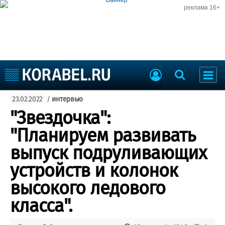
реклама 16+
Судостроение
23.02.2022
/
интервью
Судоходство
Судоремонт
"Звездочка":
События
Пресс-релизы
"Планируем развивать
Порты
Рыболовство
выпуск подруливающих
ВМФ
Образование
устройств и колонок
Яхты и катера
Еще
высокого ледового
класса".
Судостроение
Торговая площадка
Пульс
Доска объявлений