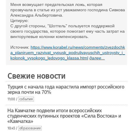
Меня возмущает предательская ложь, которая
прозвучала в статье из уст уважаемого господина Сивкова
Александра Альбертовича.
Цитирую:
С другой стороны, "Шоттель" пользуется поддержкой
своего государства, которое помогает ему часть затрат на
винторулевые колонки компенсировать.
Источник:
https://www.korabel.ru/news/comments/zvezdochk
a_planiruem_razvivat_vypusk_podrulivayuschih_ustroystv_i_
kolonok_vysokogo_ledovogo_klassa.html
далее...
Свежие новости
Турция с начала года нарастила импорт российского
зерна почти на 70%
11:00 /
события
На Камчатке подвели итоги всероссийских
студенческих путинных проектов «Сила Востока» и
«Камчатка»
10:45 /
образование