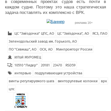
в современных проектах судов есть почти в
каждом судне. Поэтому это наша стратегическая
задача поставлять их комплексно с ВРК.
реклама 16+
ЦС "Звёздочка" ЦПС, АО
ЦС "Звёздочка", АО
ЯСЗ, ПАО
Зеленодольский завод им. Горького, АО
ПО "Севмаш", АО
ОСК, АО
Минпромторг России
ИЛЬЯ МУРОМЕЦ
10510 "Лидер"
20181
23470
RSD59
интервью
подруливающие устройства
винты регулируемого шага
винторулевые колонки
врк
цпс