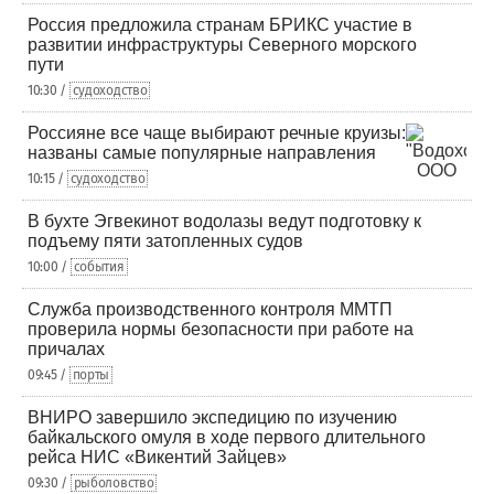
Россия предложила странам БРИКС участие в
развитии инфраструктуры Северного морского
пути
10:30 /
судоходство
Россияне все чаще выбирают речные круизы:
названы самые популярные направления
10:15 /
судоходство
В бухте Эгвекинот водолазы ведут подготовку к
подъему пяти затопленных судов
10:00 /
события
Служба производственного контроля ММТП
проверила нормы безопасности при работе на
причалах
09:45 /
порты
ВНИРО завершило экспедицию по изучению
байкальского омуля в ходе первого длительного
рейса НИС «Викентий Зайцев»
09:30 /
рыболовство