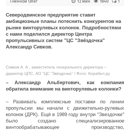
Новости
Продажа флота
Гненной Олег
12 мин
1840
1
Компании
Оборудование
Репутация
Изделия
Северодвинское предприятие ставит
амбициозные планы потеснить конкурентов на
Работа
Материалы
рынке винторулевых колонок. Подробностями
Крюинг
Услуги
с нами поделился директор Центра
Журнал
пропульсивных систем "ЦС "Звёздочка"
Реклама
Александр Сивков.
Конференции
Флот
Выставки и семинары
Галерея флота
Сивков А. А., заместитель генерального директора –
директор ЦПС, АО "ЦС "Звёздочка" / Фото: Корабел.ру
Личности
Форум
Словарь
Отзывы
– Александр Альбертович, как компания
Все службы
обратила внимание на винторулевые колонки?
– Развивать комплексные поставки по линии
пропульсии мы начали с движительно-рулевых
колонок (ДРК). Ещё в 1989 году внутри "Звездочки"
было создано специализированное
винтообрабатывающее производство,