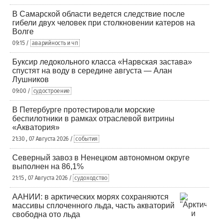
В Самарской области ведется следствие после
гибели двух человек при столкновении катеров на
Волге
09:15 /
аварийность и чп
Буксир ледокольного класса «Нарвская застава»
спустят на воду в середине августа — Алан
Лушников
09:00 /
судостроение
В Петербурге протестировали морские
беспилотники в рамках отраслевой витрины
«Акватория»
21:30 , 07 Августа 2026 /
события
Северный завоз в Ненецком автономном округе
выполнен на 86,1%
21:15 , 07 Августа 2026 /
судоходство
ААНИИ: в арктических морях сохраняются
массивы сплоченного льда, часть акваторий
свободна ото льда