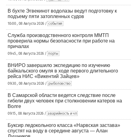
В бухте Эгвекинот водолазы ведут подготовку к
подъему пяти затопленных судов
10:00 , 08 Августа 2026 /
события
Служба производственного контроля ММТП
проверила нормы безопасности при работе на
причалах
09:45 , 08 Августа 2026 /
порты
ВНИРО завершило экспедицию по изучению
байкальского омуля в ходе первого длительного
рейса НИС «Викентий Зайцев»
09:30 , 08 Августа 2026 /
рыболовство
В Самарской области ведется следствие после
гибели двух человек при столкновении катеров на
Волге
09:15 , 08 Августа 2026 /
аварийность и чп
Буксир ледокольного класса «Нарвская застава»
спустят на воду в середине августа — Алан
Лушников