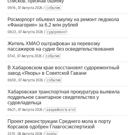
списков, признав ошибку
09:16 , 07 Августа 2026 /
события
Росморпорт объявил закупку на ремонт ледокола
«Фанагория» за 6,2 млн рублей
08:23 , 07 Августа 2026 /
судоремонт
Житель ХМАО оштрафован за перевозку
пассажиров на судне без освидетельствования
07:41 , 07 Августа 2026 /
события
В Хабаровском крае восстановят судоремонтный
завод «Якорь» в Советской Гавани
06:50 , 07 Августа 2026 /
события
Хабаровская транспортная прокуратура выявила
поддельное санитарное свидетельство у
судовладельца
06:21 , 07 Августа 2026 /
аварийность и чп
Проект реконструкции Среднего мола в порту
Корсаков одобрен Главгосэкспертизой
22:15 , 06 Августа 2026 /
порты