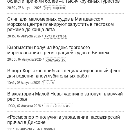
области приняли более 40 тысяч круизных туристов
20:30 , 07 Августа 2026 /
судоходство
Слип для маломерных судов в Магаданском
морском центре планируют запустить в тестовом
режиме до конца лета
20:15 , 07 Августа 2026 /
яхты и катера
Кыргызстан получил Кодекс торгового
мореплавания с регистрацией судов в Бишкеке
20:00 , 07 Августа 2026 /
судоходство
В порт Корсаков прибыл специализированный флот
для ведения дноуглубительных работ
19:45 , 07 Августа 2026 /
порты
В акватории Малой Невы частично затонул плавучий
ресторан
19:30 , 07 Августа 2026 /
аварийность и чп
«Росморпорт» получил в управление пассажирский
причал в Диксоне
16:17 , 07 Августа 2026 /
порты