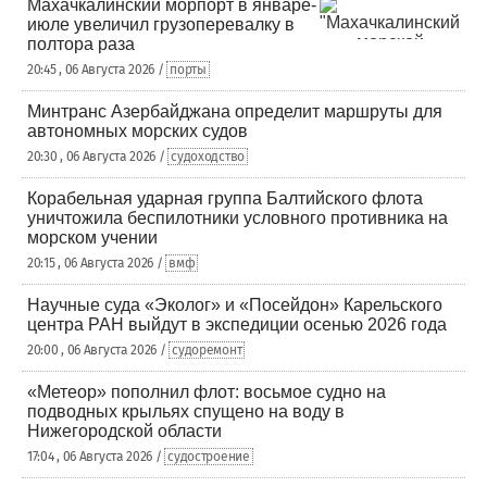
Махачкалинский морпорт в январе-
июле увеличил грузоперевалку в
полтора раза
20:45 , 06 Августа 2026 /
порты
Минтранс Азербайджана определит маршруты для
автономных морских судов
20:30 , 06 Августа 2026 /
судоходство
Корабельная ударная группа Балтийского флота
уничтожила беспилотники условного противника на
морском учении
20:15 , 06 Августа 2026 /
вмф
Научные суда «Эколог» и «Посейдон» Карельского
центра РАН выйдут в экспедиции осенью 2026 года
20:00 , 06 Августа 2026 /
судоремонт
«Метеор» пополнил флот: восьмое судно на
подводных крыльях спущено на воду в
Нижегородской области
17:04 , 06 Августа 2026 /
судостроение