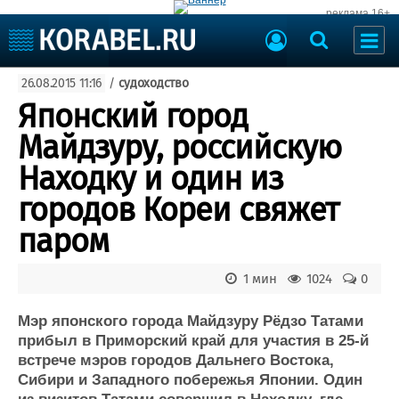
реклама 16+
Судостроение
26.08.2015 11:16
/
судоходство
Судоходство
Судоремонт
Японский город
События
Пресс-релизы
Майдзуру, российскую
Порты
Рыболовство
Находку и один из
ВМФ
Образование
городов Кореи свяжет
Яхты и катера
Еще
паром
Судостроение
Торговая площадка
1 мин
1024
0
Пульс
Доска объявлений
Новости
Продажа флота
Мэр японского города Майдзуру Рёдзо Татами
Компании
Оборудование
прибыл в Приморский край для участия в 25-й
Репутация
Изделия
встрече мэров городов Дальнего Востока,
Работа
Материалы
Сибири и Западного побережья Японии. Один
Крюинг
Услуги