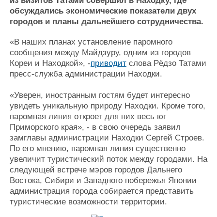
из визитов Татами совершил в Находку, где
Журнал
обсуждались экономические показатели двух
Реклама
городов и планы дальнейшего сотрудничества.
«В наших планах установление паромного
Конференции
Флот
сообщения между Майдзуру, одним из городов
Выставки и семинары
Галерея флота
Кореи и Находкой», -
приводит
слова Рёдзо Татами
Личности
Форум
пресс-служба администрации Находки.
Словарь
Отзывы
«Уверен, иностранным гостям будет интересно
Все службы
увидеть уникальную природу Находки. Кроме того,
паромная линия откроет для них весь юг
Приморского края», - в свою очередь заявил
замглавы администрации Находки Сергей Строев.
По его мнению, паромная линия существенно
увеличит туристический поток между городами. На
следующей встрече мэров городов Дальнего
Востока, Сибири и Западного побережья Японии
администрация города собирается представить
туристические возможности территории.