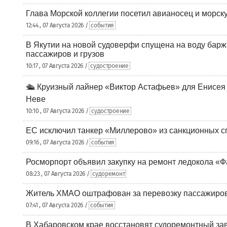
Глава Морской коллегии посетил авианосец и морс
12:44 , 07 Августа 2026 /
события
В Якутии на новой судоверфи спущена на воду барж
пассажиров и грузов
10:17 , 07 Августа 2026 /
судостроение
🛳️ Круизный лайнер «Виктор Астафьев» для Енисея
Неве
10:10 , 07 Августа 2026 /
судостроение
ЕС исключил танкер «Миллерово» из санкционных с
09:16 , 07 Августа 2026 /
события
Росморпорт объявил закупку на ремонт ледокола «Ф
08:23 , 07 Августа 2026 /
судоремонт
Житель ХМАО оштрафован за перевозку пассажиров 
07:41 , 07 Августа 2026 /
события
В Хабаровском крае восстановят судоремонтный за