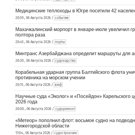
Медицинские теплоходы в Югре посетили 42 населен
20:59 , 06 Августа 2026 /
события
Махачкалинский морпорт в январе-июле увеличил гр
полтора раза
20:45 , 06 Августа 2026 /
порты
Минтранс Азербайджана определит маршруты для а
20:30 , 06 Августа 2026 /
судоходство
Корабельная ударная группа Балтийского флота уни
противника на морском учении
20:15 , 06 Августа 2026 /
вмф
Научные суда «Эколог» и «Посейдон» Карельского 
2026 года
20:00 , 06 Августа 2026 /
судоремонт
«Метеор» пополнил флот: восьмое судно на подводн
Нижегородской области
17:04 , 06 Августа 2026 /
судостроение