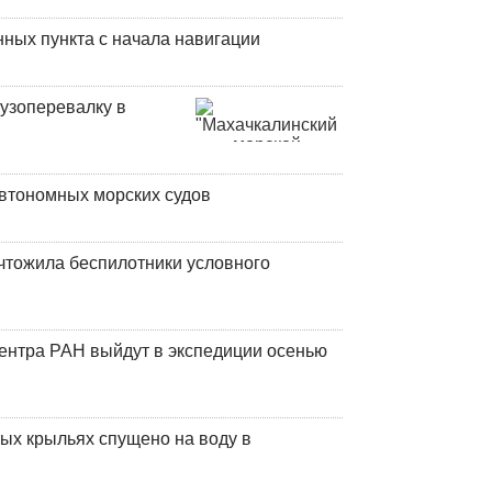
ных пункта с начала навигации
узоперевалку в
втономных морских судов
чтожила беспилотники условного
центра РАН выйдут в экспедиции осенью
ых крыльях спущено на воду в