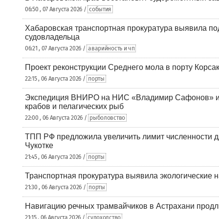
06:50 , 07 Августа 2026 /
события
Хабаровская транспортная прокуратура выявила по
судовладельца
06:21 , 07 Августа 2026 /
аварийность и чп
Проект реконструкции Среднего мола в порту Корса
22:15 , 06 Августа 2026 /
порты
Экспедиция ВНИРО на НИС «Владимир Сафонов» и
крабов и пелагических рыб
22:00 , 06 Августа 2026 /
рыболовство
ТПП РФ предложила увеличить лимит численности д
Чукотке
21:45 , 06 Августа 2026 /
порты
Транспортная прокуратура выявила экологические 
21:30 , 06 Августа 2026 /
порты
Навигацию речных трамвайчиков в Астрахани продл
21:15 , 06 Августа 2026 /
судоходство