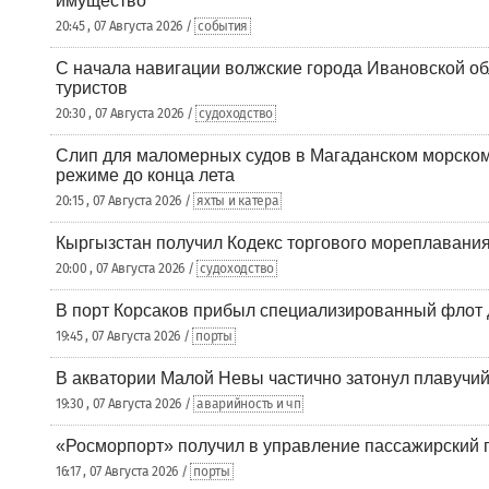
имущество
20:45 , 07 Августа 2026 /
события
С начала навигации волжские города Ивановской об
туристов
20:30 , 07 Августа 2026 /
судоходство
Слип для маломерных судов в Магаданском морском 
режиме до конца лета
20:15 , 07 Августа 2026 /
яхты и катера
Кыргызстан получил Кодекс торгового мореплавания
20:00 , 07 Августа 2026 /
судоходство
В порт Корсаков прибыл специализированный флот 
19:45 , 07 Августа 2026 /
порты
В акватории Малой Невы частично затонул плавучий
19:30 , 07 Августа 2026 /
аварийность и чп
«Росморпорт» получил в управление пассажирский 
16:17 , 07 Августа 2026 /
порты