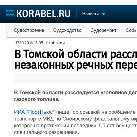
Новости
Судостроение
Судоходство
Судоремонт
События
Пре
Судостроение
Судоходство
Судоремонт
Собы
Судостроение
Торговая площадка
Конфере
13.10.2014 15:05
/
события
Пульс
Доска объявлений
Выставк
В Томской области рассл
Новости
Продажа флота
Личност
Компании
Оборудование
Словарь
незаконных речных пере
Репутация
Изделия
Работа
Материалы
Крюинг
Услуги
Журнал
В Томской области расследуется уголовное де
Реклама
газового топлива.
ИИА "ПортНьюс"
пишет со ссылкой на сообщение 
транспорте МВД по Сибирскому федеральному окр
которое на протяжении последних 1,5 лет осущес
специального разрешения.