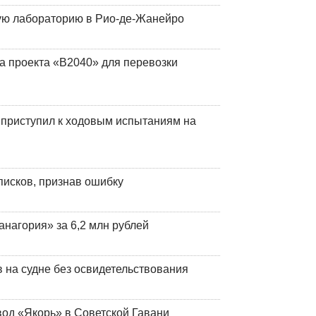
кую лабораторию в Рио-де-Жанейро
а проекта «В2040» для перевозки
 приступил к ходовым испытаниям на
писков, признав ошибку
анагория» за 6,2 млн рублей
на судне без освидетельствования
вод «Якорь» в Советской Гавани