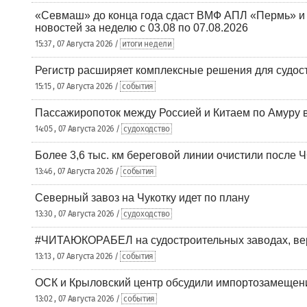
«Севмаш» до конца года сдаст ВМФ АПЛ «Пермь» и
новостей за неделю с 03.08 по 07.08.2026
15:37 , 07 Августа 2026 /
итоги недели
Регистр расширяет комплексные решения для судо
15:15 , 07 Августа 2026 /
события
Пассажиропоток между Россией и Китаем по Амуру 
14:05 , 07 Августа 2026 /
судоходство
Более 3,6 тыс. км береговой линии очистили после 
13:46 , 07 Августа 2026 /
события
Северный завоз на Чукотку идет по плану
13:30 , 07 Августа 2026 /
судоходство
#ЧИТАЮКОРАБЕЛ на судостроительных заводах, вер
13:13 , 07 Августа 2026 /
события
ОСК и Крыловский центр обсудили импортозамещен
13:02 , 07 Августа 2026 /
события