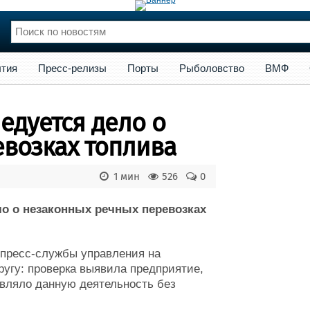
сс-релизы
Порты
Рыболовство
ВМФ
Образование
Яхт
тия
Пресс-релизы
Порты
Рыболовство
ВМФ
нции
Флот
и и семинары
Галерея флота
едуется дело о
и
Форум
Отзывы
возках топлива
Все службы
1 мин
526
0
ло о незаконных речных перевозках
пресс-службы управления на
угу: проверка выявила предприятие,
твляло данную деятельность без