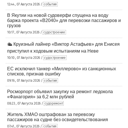
12:44 , 07 Августа 2026 /
события
В Якутии на новой судоверфи спущена на воду
баржа проекта «В2040» для перевозки пассажиров и
грузов
10:17 , 07 Августа 2026 /
судостроение
🛳️ Круизный лайнер «Виктор Астафьев» для Енисея
приступил к ходовым испытаниям на Неве
10:10 , 07 Августа 2026 /
судостроение
ЕС исключил танкер «Миллерово» из санкционных
списков, признав ошибку
09:16 , 07 Августа 2026 /
события
Росморпорт объявил закупку на ремонт ледокола
«Фанагория» за 6,2 млн рублей
08:23 , 07 Августа 2026 /
судоремонт
Житель ХМАО оштрафован за перевозку
пассажиров на судне без освидетельствования
07:41 , 07 Августа 2026 /
события