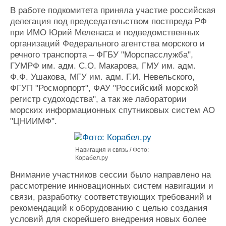
Журнал
В работе подкомитета приняла участие российская
Реклама
делегация под председательством постпреда РФ
при ИМО Юрий Меленаса и подведомственных
организаций Федерального агентства морского и
Конференции
Флот
речного транспорта – ФГБУ "Морспасслужба",
Выставки и семинары
Галерея флота
ГУМРФ им. адм. С.О. Макарова, ГМУ им. адм.
Личности
Форум
Ф.Ф. Ушакова, МГУ им. адм. Г.И. Невельского,
ФГУП "Росморпорт", ФАУ "Российский морской
Словарь
Отзывы
регистр судоходства", а так же лаборатории
Все службы
морских информационных спутниковых систем АО
"ЦНИИМФ".
Навигация и связь / Фото:
Корабел.ру
Внимание участников сессии было направлено на
рассмотрение инновационных систем навигации и
связи, разработку соответствующих требований и
рекомендаций к оборудованию с целью создания
условий для скорейшего внедрения новых более