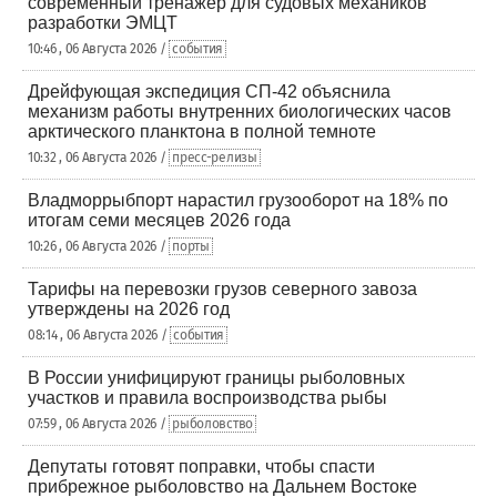
современный тренажер для судовых механиков
разработки ЭМЦТ
10:46 , 06 Августа 2026 /
события
Дрейфующая экспедиция СП-42 объяснила
механизм работы внутренних биологических часов
арктического планктона в полной темноте
10:32 , 06 Августа 2026 /
пресс-релизы
Владморрыбпорт нарастил грузооборот на 18% по
итогам семи месяцев 2026 года
10:26 , 06 Августа 2026 /
порты
Тарифы на перевозки грузов северного завоза
утверждены на 2026 год
08:14 , 06 Августа 2026 /
события
В России унифицируют границы рыболовных
участков и правила воспроизводства рыбы
07:59 , 06 Августа 2026 /
рыболовство
Депутаты готовят поправки, чтобы спасти
прибрежное рыболовство на Дальнем Востоке