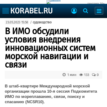
реклама 16+
Судостроение
23.05.2023 15:58
/
судоходство
Судоходство
Судоремонт
В ИМО обсудили
События
Пресс-релизы
условия внедрения
Порты
Рыболовство
инновационных систем
ВМФ
Образование
морской навигации и
Яхты и катера
Еще
связи
Судостроение
Торговая площадка
1 мин
133
0
Пульс
Доска объявлений
Новости
Продажа флота
В штаб-квартире Международной морской
Компании
Оборудование
организации прошла 10-я сессия Подкомитета
Репутация
Изделия
ИМО по мореплаванию, связи, поиску и
Работа
Материалы
спасанию (NCSR10).
Крюинг
Услуги