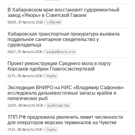
В Хабаровском крае восстановят судоремонтный
завод «Якорь» в Советской Гавани
06:50 , 07 Августа 2026 /
события
Хабаровская транспортная прокуратура выявила
поддельное санитарное свидетельство у
судовладельца
06:21 , 07 Августа 2026 /
аварийность и чп
Проект реконструкции Среднего мола в порту
Корсаков одобрен Главгосэкспертизой
22:15 , 06 Августа 2026 /
порты
Экспедиция ВНИРО на НИС «Владимир Сафонов»
исследовала дальневосточные запасы крабов и
пелагических рыб
22:00 , 06 Августа 2026 /
рыболовство
ТПП РФ предложила увеличить лимит численности
для операторов морских терминалов на Чукотке
21:45 , 06 Августа 2026 /
порты