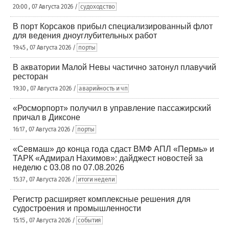
20:00 , 07 Августа 2026 /
судоходство
В порт Корсаков прибыл специализированный флот
для ведения дноуглубительных работ
19:45 , 07 Августа 2026 /
порты
В акватории Малой Невы частично затонул плавучий
ресторан
19:30 , 07 Августа 2026 /
аварийность и чп
«Росморпорт» получил в управление пассажирский
причал в Диксоне
16:17 , 07 Августа 2026 /
порты
«Севмаш» до конца года сдаст ВМФ АПЛ «Пермь» и
ТАРК «Адмирал Нахимов»: дайджест новостей за
неделю с 03.08 по 07.08.2026
15:37 , 07 Августа 2026 /
итоги недели
Регистр расширяет комплексные решения для
судостроения и промышленности
15:15 , 07 Августа 2026 /
события