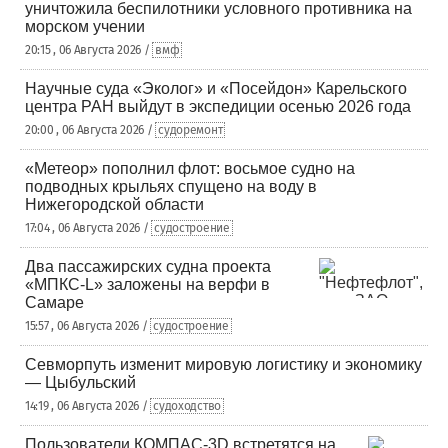
уничтожила беспилотники условного противника на
морском учении
20:15 , 06 Августа 2026 /
вмф
Научные суда «Эколог» и «Посейдон» Карельского
центра РАН выйдут в экспедиции осенью 2026 года
20:00 , 06 Августа 2026 /
судоремонт
«Метеор» пополнил флот: восьмое судно на
подводных крыльях спущено на воду в
Нижегородской области
17:04 , 06 Августа 2026 /
судостроение
Два пассажирских судна проекта
«МПКС-L» заложены на верфи в
Самаре
15:57 , 06 Августа 2026 /
судостроение
Севморпуть изменит мировую логистику и экономику
— Цыбульский
14:19 , 06 Августа 2026 /
судоходство
Пользователи КОМПАС-3D встретятся на