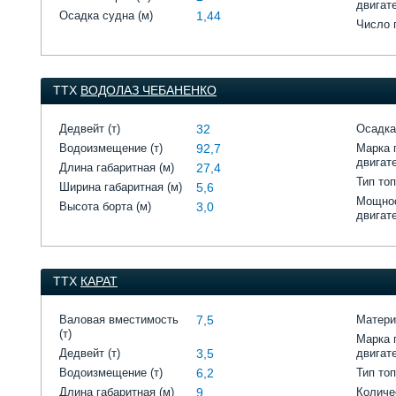
двигат
Осадка судна (м)
1,44
Число 
ТТХ
ВОДОЛАЗ ЧЕБАНЕНКО
Дедвейт (т)
32
Осадка
Водоизмещение (т)
92,7
Марка 
двигат
Длина габаритная (м)
27,4
Тип то
Ширина габаритная (м)
5,6
Мощнос
Высота борта (м)
3,0
двигат
ТТХ
КАРАТ
Валовая вместимость
7,5
Матери
(т)
Марка 
Дедвейт (т)
3,5
двигат
Водоизмещение (т)
6,2
Тип то
Длина габаритная (м)
9
Количе