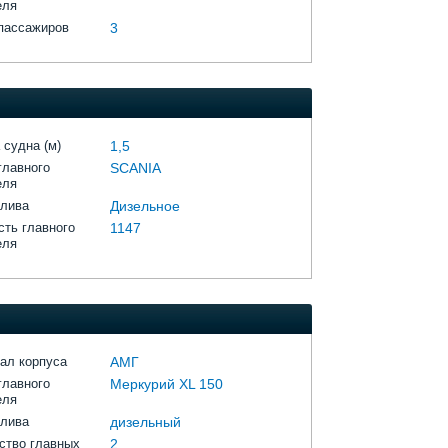
еля
пассажиров
3
 судна (м)
1,5
главного
SCANIA
еля
плива
Дизельное
ть главного
1147
еля
ал корпуса
АМГ
главного
Меркурий XL 150
еля
плива
дизельный
ство главных
2