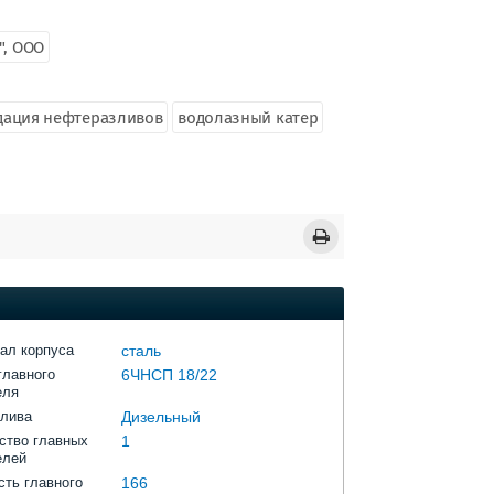
", ООО
дация нефтеразливов
водолазный катер
ал корпуса
сталь
главного
6ЧНСП 18/22
еля
плива
Дизельный
ство главных
1
елей
ть главного
166