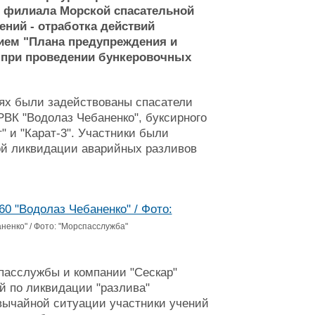
о филиала Морской спасательной
ений - отработка действий
ием "Плана предупреждения и
 при проведении бункеровочных
ях были задействованы спасатели
РВК "Водолаз Чебаненко", буксирного
" и "Карат-3". Участники были
й ликвидации аварийных разливов
енко" / Фото: "Морспасслужба"
пасслужбы и компании "Сескар"
й по ликвидации "разлива"
вычайной ситуации участники учений