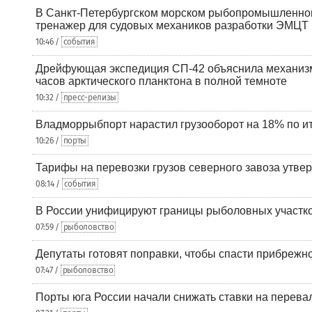
В Санкт-Петербургском морском рыбопромышленно
тренажер для судовых механиков разработки ЭМЦТ
10:46 /
события
Дрейфующая экспедиция СП-42 объяснила механизм
часов арктического планктона в полной темноте
10:32 /
пресс-релизы
Владморрыбпорт нарастил грузооборот на 18% по ит
10:26 /
порты
Тарифы на перевозки грузов северного завоза утве
08:14 /
события
В России унифицируют границы рыболовных участк
07:59 /
рыболовство
Депутаты готовят поправки, чтобы спасти прибрежн
07:47 /
рыболовство
Порты юга России начали снижать ставки на перевал