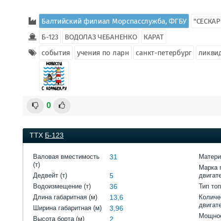
Балтийский филиал Морспасслужба, ФГБУ
"СЕСКАР
Б-123
ВОДОЛАЗ ЧЕБАНЕНКО
КАРАТ
события
учения по ларн
санкт-петербург
ликви
0
ТТХ
Б-123
Валовая вместимость
31
Матери
(т)
Марка 
Дедвейт (т)
5
двигат
Водоизмещение (т)
36
Тип то
Длина габаритная (м)
13,6
Количе
двигат
Ширина габаритная (м)
3,96
Мощнос
Высота борта (м)
2