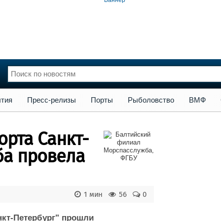
сс-релизы
Порты
Рыболовство
ВМФ
Образование
Яхт
тия
Пресс-релизы
Порты
Рыболовство
ВМФ
нции
Флот
и и семинары
Галерея флота
орта Санкт-
и
Форум
Отзывы
ба провела
Все службы
1 мин
56
0
нкт-Петербург" прошли