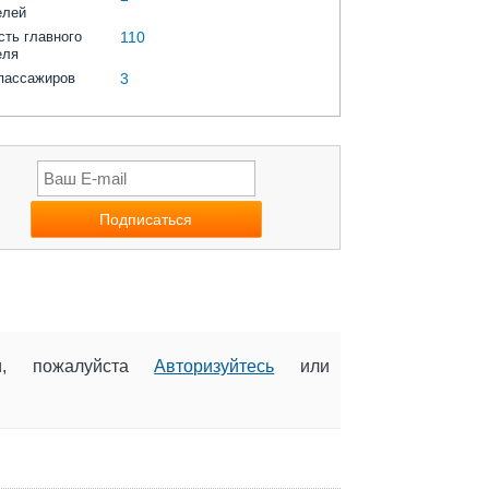
елей
ть главного
110
еля
пассажиров
3
ии, пожалуйста
Авторизуйтесь
или