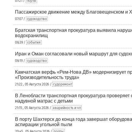
07:21 /
порты
Пассажирское движение между Благовещенском и Х
07:07 /
судоходство
Братская транспортная прокуратура выявила наруш
водохранилищ
06:39 /
события
Иран и Оман согласовали новый маршрут для судох
06:19 /
судоходство
Камчатская верфь «Рем-Нова ДВ» модернизирует пр
«Производительность труда»
21:22 , 05 Августа 2026 /
судоремонт
В Ленобласти транспортная прокуратура проверяет 
надувной матрас с детьми
21:15 , 05 Августа 2026 /
аварийность и чп
В порту Шахтерск до конца года завершат оборудова
аспирации угольной пыли
20:45 , 05 Августа 2026 /
порты