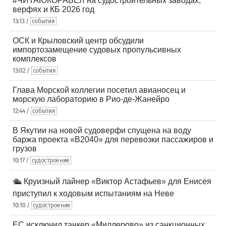
#ЧИТАЮКОРАБЕЛ на судостроительных заводах,
верфях и КБ 2026 год
13:13 /
события
ОСК и Крыловский центр обсудили
импортозамещение судовых пропульсивных
комплексов
13:02 /
события
Глава Морской коллегии посетил авианосец и
морскую лабораторию в Рио-де-Жанейро
12:44 /
события
В Якутии на новой судоверфи спущена на воду
баржа проекта «В2040» для перевозки пассажиров и
грузов
10:17 /
судостроение
🛳️ Круизный лайнер «Виктор Астафьев» для Енисея
приступил к ходовым испытаниям на Неве
10:10 /
судостроение
ЕС исключил танкер «Миллерово» из санкционных