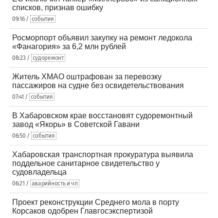
списков, признав ошибку
09:16 /
события
Росморпорт объявил закупку на ремонт ледокола
«Фанагория» за 6,2 млн рублей
08:23 /
судоремонт
Житель ХМАО оштрафован за перевозку
пассажиров на судне без освидетельствования
07:41 /
события
В Хабаровском крае восстановят судоремонтный
завод «Якорь» в Советской Гавани
06:50 /
события
Хабаровская транспортная прокуратура выявила
поддельное санитарное свидетельство у
судовладельца
06:21 /
аварийность и чп
Проект реконструкции Среднего мола в порту
Корсаков одобрен Главгосэкспертизой