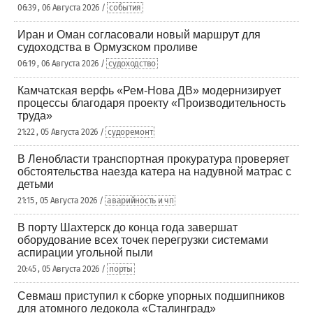
06:39 , 06 Августа 2026 /
события
Иран и Оман согласовали новый маршрут для
судоходства в Ормузском проливе
06:19 , 06 Августа 2026 /
судоходство
Камчатская верфь «Рем-Нова ДВ» модернизирует
процессы благодаря проекту «Производительность
труда»
21:22 , 05 Августа 2026 /
судоремонт
В Ленобласти транспортная прокуратура проверяет
обстоятельства наезда катера на надувной матрас с
детьми
21:15 , 05 Августа 2026 /
аварийность и чп
В порту Шахтерск до конца года завершат
оборудование всех точек перегрузки системами
аспирации угольной пыли
20:45 , 05 Августа 2026 /
порты
Севмаш приступил к сборке упорных подшипников
для атомного ледокола «Сталинград»