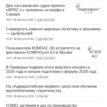
Два пассажирских судна проекта
«МПКС-L» заложены на верфи в
Самаре
15:57 , 06 Августа 2026 /
судостроение
Севморпуть изменит мировую логистику и экономику
— Цыбульский
14:19 , 06 Августа 2026 /
судоходство
Пользователи КОМПАС-3D встретятся на
фестивале KOMPAScon 6.0 в Москве
14:15 , 06 Августа 2026 /
пресс-релизы
В Приморье подвели итоги морского конгресса
2026 года и начали подготовку к форуму 2028 года
14:02 , 06 Августа 2026 /
события
На «Адмиралтейских верфях» запустили обучение
крупноблочному строительству
13:18 , 06 Августа 2026 /
события
НЭМО: заглянем в цех по производству