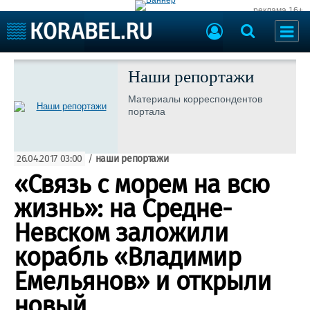
реклама 16+
Судостроение
Судоходство
Наши репортажи
Судоремонт
События
Материалы корреспондентов
Пресс-релизы
портала
Порты
Рыболовство
ВМФ
Образование
26.04.2017 03:00
/
наши репортажи
Яхты и катера
Еще
«Связь с морем на всю
жизнь»: на Средне-
Судостроение
Торговая площадка
Пульс
Доска объявлений
Невском заложили
Новости
Продажа флота
корабль «Владимир
Компании
Оборудование
Репутация
Изделия
Емельянов» и открыли
Работа
Материалы
новый
Крюинг
Услуги