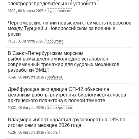
электрораспределительных устройств
13:10 , 06 Августа 2026 /
судостроение
Черноморские линии повысили стоимость перевозок
между Турцией и Новороссийском за военные
риски
11:32 , 06 Августа 2026 /
события
В Санкт-Петербургском морском
рыбопромышленном колледже установлен
современный тренажер для судовых механиков
разработки ЭМЦТ
10:46 , 06 Августа 2026 /
события
Дрейфующая экспедиция СП-42 объяснила
механизм работы внутренних биологических часов
арктического планктона в полной темноте
10:32 , 06 Августа 2026 /
пресс-релизы
Владморрыбпорт нарастил грузооборот на 18% по
итогам семи месяцев 2026 года
10:26 , 06 Августа 2026 /
порты