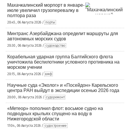
Махачкалинский морпорт в январе-
июле увеличил грузоперевалку в
полтора раза
20:45 , 06 Августа 2026 /
порты
Минтранс Азербайджана определит маршруты для
автономных морских судов
20:30 , 06 Августа 2026 /
судоходство
Корабельная ударная группа Балтийского флота
уничтожила беспилотники условного противника на
морском учении
20:15 , 06 Августа 2026 /
вмф
Научные суда «Эколог» и «Посейдон» Карельского
центра РАН выйдут в экспедиции осенью 2026 года
20:00 , 06 Августа 2026 /
судоремонт
«Метеор» пополнил флот: восьмое судно на
подводных крыльях спущено на воду в
Нижегородской области
17:04 , 06 Августа 2026 /
судостроение