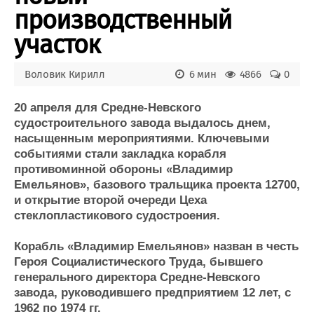
производственный
Журнал
Реклама
участок
Конференции
Флот
Воловик Кирилл
6 мин
4866
0
Выставки и семинары
Галерея флота
Личности
Форум
20 апреля для Средне-Невского
судостроительного завода выдалось днем,
Словарь
Отзывы
насыщенным мероприятиями. Ключевыми
Все службы
событиями стали закладка корабля
противоминной обороны «Владимир
Емельянов», базового тральщика проекта 12700,
и открытие второй очереди Цеха
стеклопластикового судостроения.
Корабль «Владимир Емельянов» назван в честь
Героя Социалистического Труда, бывшего
генерального директора Средне-Невского
завода, руководившего предприятием 12 лет, с
1962 по 1974 гг.