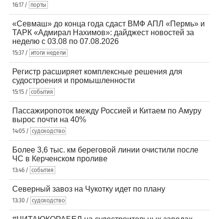
16:17 /
порты
«Севмаш» до конца года сдаст ВМФ АПЛ «Пермь» и
ТАРК «Адмирал Нахимов»: дайджест новостей за
неделю с 03.08 по 07.08.2026
15:37 /
итоги недели
Регистр расширяет комплексные решения для
судостроения и промышленности
15:15 /
события
Пассажиропоток между Россией и Китаем по Амуру
вырос почти на 40%
14:05 /
судоходство
Более 3,6 тыс. км береговой линии очистили после
ЧС в Керченском проливе
13:46 /
события
Северный завоз на Чукотку идет по плану
13:30 /
судоходство