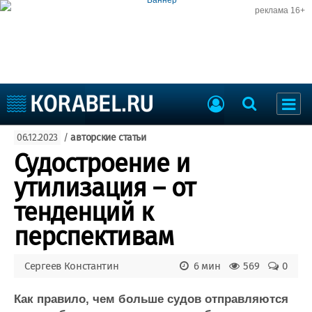
реклама 16+
Судостроение
06.12.2023
/
авторские статьи
Судоходство
Судоремонт
Судостроение и
События
Пресс-релизы
утилизация – от
Порты
Рыболовство
тенденций к
ВМФ
Образование
перспективам
Яхты и катера
Еще
Сергеев Константин
6 мин
569
0
Судостроение
Торговая площадка
Пульс
Доска объявлений
Как правило, чем больше судов отправляются