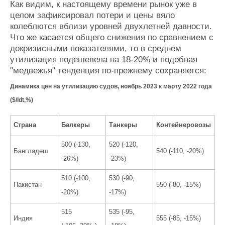
Как видим, к настоящему времени рынок уже в
целом зафиксировал потери и цены вяло
колеблются вблизи уровней двухлетней давности.
Что же касается общего снижения по сравнением с
докризисными показателями, то в среднем
утилизация подешевела на 18-20% и подобная
"медвежья" тенденция по-прежнему сохраняется:
Динамика цен на утилизацию судов, ноябрь 2023 к марту 2022 года
($/ldt,%)
Страна
Балкеры
Танкеры
Контейнеровозы
500 (-130,
520 (-120,
Бангладеш
540 (-110, -20%)
-26%)
-23%)
510 (-100,
530 (-90,
Пакистан
550 (-80, -15%)
-20%)
-17%)
515
535 (-95,
Индия
555 (-85, -15%)