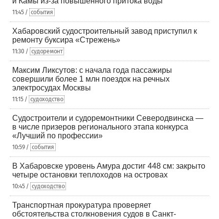
и Камы из-за повышенного притока воды
11:45 /
события
Хабаровский судостроительный завод приступил к
ремонту буксира «Стрежень»
11:30 /
судоремонт
Максим Ликсутов: с начала года пассажиры
совершили более 1 млн поездок на речных
электросудах Москвы
11:15 /
судоходство
Судостроители и судоремонтники Северодвинска —
в числе призеров регионального этапа конкурса
«Лучший по профессии»
10:59 /
события
В Хабаровске уровень Амура достиг 448 см: закрыто
четыре остановки теплоходов на островах
10:45 /
судоходство
Транспортная прокуратура проверяет
обстоятельства столкновения судов в Санкт-