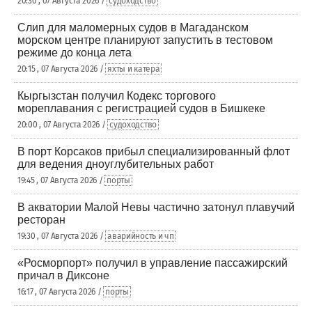
20:30 , 07 Августа 2026 /
судоходство
Слип для маломерных судов в Магаданском
морском центре планируют запустить в тестовом
режиме до конца лета
20:15 , 07 Августа 2026 /
яхты и катера
Кыргызстан получил Кодекс торгового
мореплавания с регистрацией судов в Бишкеке
20:00 , 07 Августа 2026 /
судоходство
В порт Корсаков прибыл специализированный флот
для ведения дноуглубительных работ
19:45 , 07 Августа 2026 /
порты
В акватории Малой Невы частично затонул плавучий
ресторан
19:30 , 07 Августа 2026 /
аварийность и чп
«Росморпорт» получил в управление пассажирский
причал в Диксоне
16:17 , 07 Августа 2026 /
порты