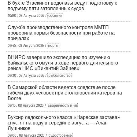
В бухте Эгвекинот водолазы ведут подготовку к
подъему пяти затопленных судов
10:00 , 08 Августа 2026 /
события
Служба производственного контроля ММТП
проверила нормы безопасности при работе на
причалах
09:45 , 08 Августа 2026 /
порты
ВНИРО завершило экспедицию по изучению
байкальского омуля в ходе первого длительного
рейса НИС «Викентий Зайцев»
09:30 , 08 Августа 2026 /
рыболовство
В Самарской области ведется следствие после
гибели двух человек при столкновении катеров на
Волге
09:15 , 08 Августа 2026 /
аварийность и чп
Буксир ледокольного класса «Нарвская застава»
спустят на воду в середине августа — Алан
Лушников
09:00 , 08 Августа 2026 /
судостроение