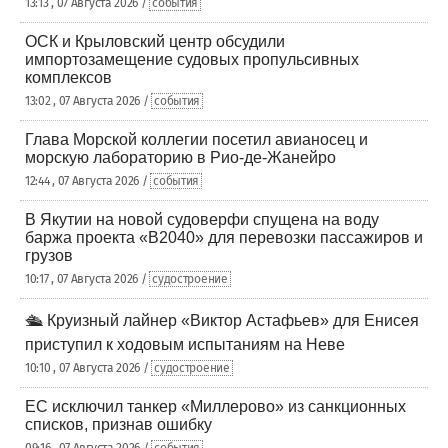
13:13 , 07 Августа 2026 /
события
ОСК и Крыловский центр обсудили
импортозамещение судовых пропульсивных
комплексов
13:02 , 07 Августа 2026 /
события
Глава Морской коллегии посетил авианосец и
морскую лабораторию в Рио-де-Жанейро
12:44 , 07 Августа 2026 /
события
В Якутии на новой судоверфи спущена на воду
баржа проекта «В2040» для перевозки пассажиров и
грузов
10:17 , 07 Августа 2026 /
судостроение
🛳️ Круизный лайнер «Виктор Астафьев» для Енисея
приступил к ходовым испытаниям на Неве
10:10 , 07 Августа 2026 /
судостроение
ЕС исключил танкер «Миллерово» из санкционных
списков, признав ошибку