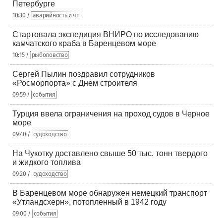
Петербурге
10:30 /
аварийность и чп
Стартовала экспедиция ВНИРО по исследованию
камчатского краба в Баренцевом море
10:15 /
рыболовство
Сергей Пылин поздравил сотрудников
«Росморпорта» с Днем строителя
09:59 /
события
Турция ввела ограничения на проход судов в Черное
море
09:40 /
судоходство
На Чукотку доставлено свыше 50 тыс. тонн твердого
и жидкого топлива
09:20 /
судоходство
В Баренцевом море обнаружен немецкий транспорт
«Утландсхерн», потопленный в 1942 году
09:00 /
события