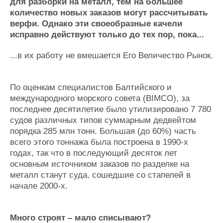
Новости
Продажа флота
для разборки на металл, тем на большее
количество новых заказов могут рассчитывать
Компании
Оборудование
верфи. Однако эти своеобразные качели
Репутация
Изделия
исправно действуют только до тех пор, пока...
Работа
Материалы
Крюинг
Услуги
...в их работу не вмешается Его Величество Рынок.
Журнал
Реклама
По оценкам специалистов Балтийского и
международного морского совета (BIMCO), за
Конференции
Флот
последнее десятилетие было утилизировано 7 780
Выставки и семинары
Галерея флота
судов различных типов суммарным дедвейтом
Личности
Форум
порядка 285 млн тонн. Б
о
льшая (до 60%) часть
Словарь
Отзывы
всего этого тоннажа была построена в 1990-х
Все службы
годах, так что в последующий десяток лет
основным источником заказов по разделке на
металл станут суда, сошедшие со стапелей в
начале 2000-х.
Много строят
–
мало списывают?