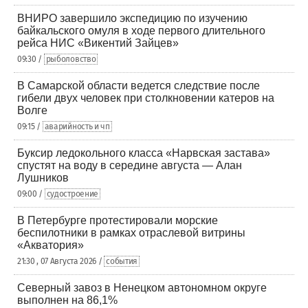
ВНИРО завершило экспедицию по изучению
байкальского омуля в ходе первого длительного
рейса НИС «Викентий Зайцев»
09:30 /
рыболовство
В Самарской области ведется следствие после
гибели двух человек при столкновении катеров на
Волге
09:15 /
аварийность и чп
Буксир ледокольного класса «Нарвская застава»
спустят на воду в середине августа — Алан
Лушников
09:00 /
судостроение
В Петербурге протестировали морские
беспилотники в рамках отраслевой витрины
«Акватория»
21:30 , 07 Августа 2026 /
события
Северный завоз в Ненецком автономном округе
выполнен на 86,1%