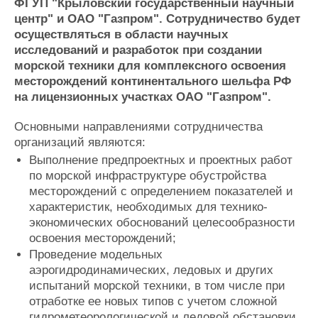
ФГУП "Крыловский государственный научный
Журнал
центр" и ОАО "Газпром". Сотрудничество будет
Реклама
осуществляться в области научных
исследований и разработок при создании
морской техники для комплексного освоения
Конференции
Флот
месторождений континентального шельфа РФ
Выставки и семинары
Галерея флота
на лицензионных участках ОАО "Газпром".
Личности
Форум
Словарь
Отзывы
Основными направлениями сотрудничества
Все службы
организаций являются:
Выполнение предпроектных и проектных работ
по морской инфраструктуре обустройства
месторождений с определением показателей и
характеристик, необходимых для технико-
экономических обоснований целесообразности
освоения месторождений;
Проведение модельных
аэрогидродинамических, ледовых и других
испытаний морской техники, в том числе при
отработке ее новых типов с учетом сложной
гидрометеорологической и ледовой обстановки