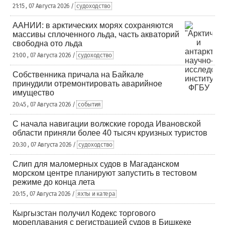
21:15 , 07 Августа 2026 /
судоходство
ААНИИ: в арктических морях сохраняются
массивы сплоченного льда, часть акваторий
свободна ото льда
21:00 , 07 Августа 2026 /
судоходство
Собственника причала на Байкале
принудили отремонтировать аварийное
имущество
20:45 , 07 Августа 2026 /
события
С начала навигации волжские города Ивановской
области приняли более 40 тысяч круизных туристов
20:30 , 07 Августа 2026 /
судоходство
Слип для маломерных судов в Магаданском
морском центре планируют запустить в тестовом
режиме до конца лета
20:15 , 07 Августа 2026 /
яхты и катера
Кыргызстан получил Кодекс торгового
мореплавания с регистрацией судов в Бишкеке