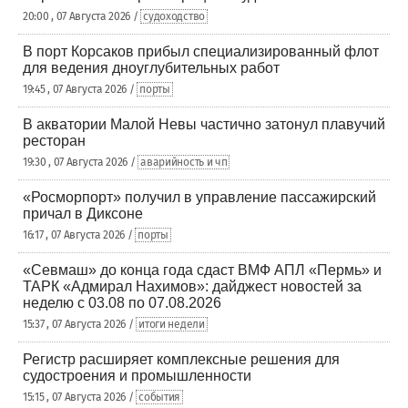
20:00 , 07 Августа 2026 /
судоходство
В порт Корсаков прибыл специализированный флот
для ведения дноуглубительных работ
19:45 , 07 Августа 2026 /
порты
В акватории Малой Невы частично затонул плавучий
ресторан
19:30 , 07 Августа 2026 /
аварийность и чп
«Росморпорт» получил в управление пассажирский
причал в Диксоне
16:17 , 07 Августа 2026 /
порты
«Севмаш» до конца года сдаст ВМФ АПЛ «Пермь» и
ТАРК «Адмирал Нахимов»: дайджест новостей за
неделю с 03.08 по 07.08.2026
15:37 , 07 Августа 2026 /
итоги недели
Регистр расширяет комплексные решения для
судостроения и промышленности
15:15 , 07 Августа 2026 /
события