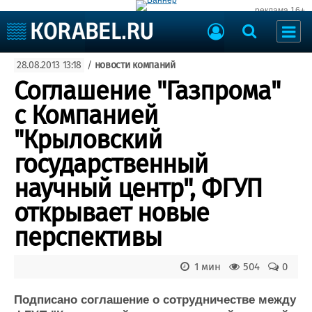
реклама 16+
Судостроение
28.08.2013 13:18
/
новости компаний
Судоходство
Судоремонт
Соглашение "Газпрома"
События
Пресс-релизы
с Компанией
Порты
Рыболовство
"Крыловский
ВМФ
Образование
государственный
Яхты и катера
Еще
научный центр", ФГУП
открывает новые
Судостроение
Торговая площадка
Пульс
Доска объявлений
перспективы
Новости
Продажа флота
Компании
Оборудование
1 мин
504
0
Репутация
Изделия
Работа
Материалы
Подписано соглашение о сотрудничестве между
Крюинг
Услуги