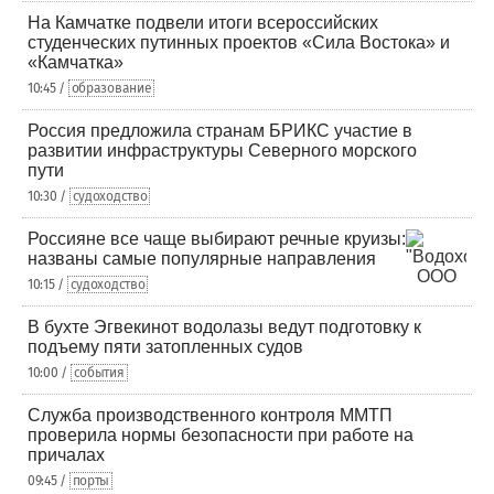
На Камчатке подвели итоги всероссийских
студенческих путинных проектов «Сила Востока» и
«Камчатка»
10:45 /
образование
Россия предложила странам БРИКС участие в
развитии инфраструктуры Северного морского
пути
10:30 /
судоходство
Россияне все чаще выбирают речные круизы:
названы самые популярные направления
10:15 /
судоходство
В бухте Эгвекинот водолазы ведут подготовку к
подъему пяти затопленных судов
10:00 /
события
Служба производственного контроля ММТП
проверила нормы безопасности при работе на
причалах
09:45 /
порты