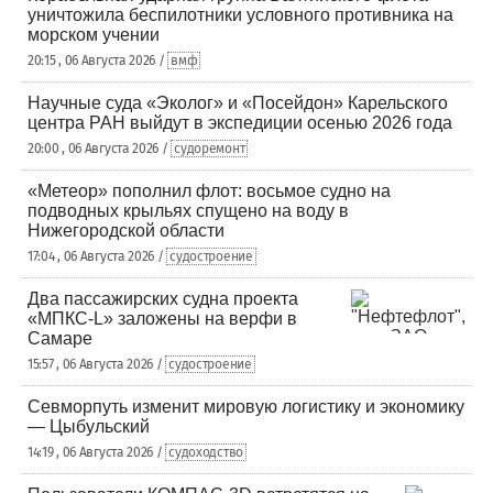
уничтожила беспилотники условного противника на
морском учении
20:15 , 06 Августа 2026 /
вмф
Научные суда «Эколог» и «Посейдон» Карельского
центра РАН выйдут в экспедиции осенью 2026 года
20:00 , 06 Августа 2026 /
судоремонт
«Метеор» пополнил флот: восьмое судно на
подводных крыльях спущено на воду в
Нижегородской области
17:04 , 06 Августа 2026 /
судостроение
Два пассажирских судна проекта
«МПКС-L» заложены на верфи в
Самаре
15:57 , 06 Августа 2026 /
судостроение
Севморпуть изменит мировую логистику и экономику
— Цыбульский
14:19 , 06 Августа 2026 /
судоходство