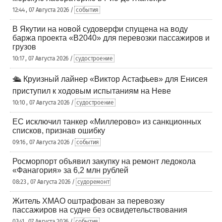
12:44 , 07 Августа 2026 /
события
В Якутии на новой судоверфи спущена на воду
баржа проекта «В2040» для перевозки пассажиров и
грузов
10:17 , 07 Августа 2026 /
судостроение
🛳️ Круизный лайнер «Виктор Астафьев» для Енисея
приступил к ходовым испытаниям на Неве
10:10 , 07 Августа 2026 /
судостроение
ЕС исключил танкер «Миллерово» из санкционных
списков, признав ошибку
09:16 , 07 Августа 2026 /
события
Росморпорт объявил закупку на ремонт ледокола
«Фанагория» за 6,2 млн рублей
08:23 , 07 Августа 2026 /
судоремонт
Житель ХМАО оштрафован за перевозку
пассажиров на судне без освидетельствования
07:41 , 07 Августа 2026 /
события