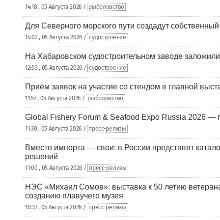
14:18 , 05 Августа 2026 /
рыболовство
Для Северного морского пути создадут собственны
14:02 , 05 Августа 2026 /
судостроение
На Хабаровском судостроительном заводе заложили
12:03 , 05 Августа 2026 /
судостроение
Приём заявок на участие со стендом в главной выст
11:57 , 05 Августа 2026 /
рыболовство
Global Fishery Forum & Seafood Expo Russia 2026 — 
11:30 , 05 Августа 2026 /
пресс-релизы
Вместо импорта — свои: в России представят ката
решений
11:00 , 05 Августа 2026 /
пресс-релизы
НЭС «Михаил Сомов»: выставка к 50 летию ветеран
созданию плавучего музея
10:37 , 05 Августа 2026 /
пресс-релизы