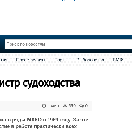
сс-релизы
Порты
Рыболовство
ВМФ
Образование
Яхт
тия
Пресс-релизы
Порты
Рыболовство
ВМФ
нции
Флот
и и семинары
Галерея флота
истр судоходства
и
Форум
Отзывы
Все службы
1 мин
550
0
ил в ряды МАКО в 1969 году. За эти
стие в работе практически всех