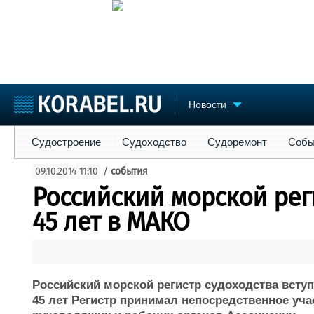
Новости
Судостроение
Судоходство
Судоремонт
События
Пре
Судостроение
Судоходство
Судоремонт
Собы
Судостроение
Торговая площадка
Конфере
09.10.2014 11:10
/
события
Пульс
Доска объявлений
Выставк
Российский морской рег
Новости
Продажа флота
Личност
Компании
Оборудование
Словарь
45 лет в МАКО
Репутация
Изделия
Работа
Материалы
Крюинг
Услуги
Журнал
Российский морской регистр судоходства вступ
Реклама
45 лет Регистр принимал непосредственное уча