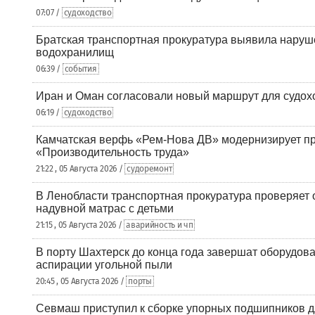
07:07 /
судоходство
Братская транспортная прокуратура выявила наруш
водохранилищ
06:39 /
события
Иран и Оман согласовали новый маршрут для судох
06:19 /
судоходство
Камчатская верфь «Рем-Нова ДВ» модернизирует пр
«Производительность труда»
21:22 , 05 Августа 2026 /
судоремонт
В Ленобласти транспортная прокуратура проверяет 
надувной матрас с детьми
21:15 , 05 Августа 2026 /
аварийность и чп
В порту Шахтерск до конца года завершат оборудова
аспирации угольной пыли
20:45 , 05 Августа 2026 /
порты
Севмаш приступил к сборке упорных подшипников д