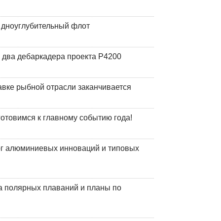
й дноуглубительный флот
 два дебаркадера проекта Р4200
авке рыбной отрасли заканчивается
готовимся к главному событию года!
лог алюминиевых инноваций и типовых
а полярных плаваний и планы по