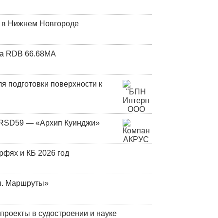
т в Нижнем Новгороде
та RDB 66.68МА
я подготовки поверхности к
и RSD59 — «Архип Куинджи»
фях и КБ 2026 год
ы. Маршруты»
роекты в судостроении и науке