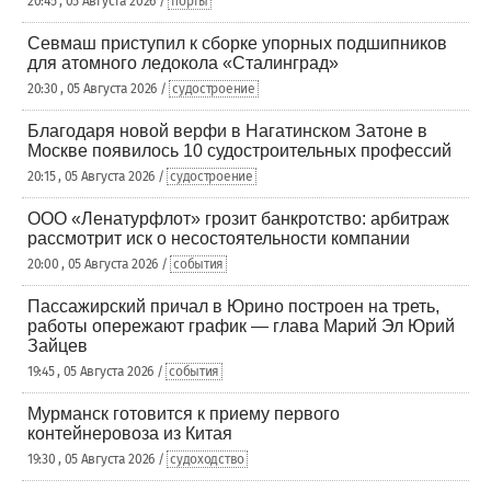
20:45 , 05 Августа 2026 /
порты
Севмаш приступил к сборке упорных подшипников
для атомного ледокола «Сталинград»
20:30 , 05 Августа 2026 /
судостроение
Благодаря новой верфи в Нагатинском Затоне в
Москве появилось 10 судостроительных профессий
20:15 , 05 Августа 2026 /
судостроение
ООО «Ленатурфлот» грозит банкротство: арбитраж
рассмотрит иск о несостоятельности компании
20:00 , 05 Августа 2026 /
события
Пассажирский причал в Юрино построен на треть,
работы опережают график — глава Марий Эл Юрий
Зайцев
19:45 , 05 Августа 2026 /
события
Мурманск готовится к приему первого
контейнеровоза из Китая
19:30 , 05 Августа 2026 /
судоходство