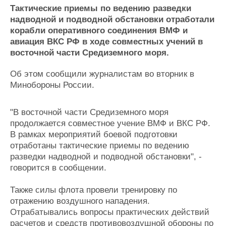
Новости
Продажа флота
Тактические приемы по ведению разведки
Компании
Оборудование
надводной и подводной обстановки отработали
Репутация
Изделия
корабли оперативного соединения ВМФ и
Работа
Материалы
авиация ВКС РФ в ходе совместных учений в
Крюинг
Услуги
восточной части Средиземного моря.
Журнал
Реклама
Об этом сообщили журналистам во вторник в
Минобороны России.
Конференции
Флот
"В восточной части Средиземного моря
Выставки и семинары
Галерея флота
продолжается совместное учение ВМФ и ВКС РФ.
Личности
Форум
В рамках мероприятий боевой подготовки
Словарь
Отзывы
отработаны тактические приемы по ведению
Все службы
разведки надводной и подводной обстановки", -
говорится в сообщении.
Также силы флота провели тренировку по
отражению воздушного нападения.
Отрабатывались вопросы практических действий
расчетов и средств противовоздушной обороны по