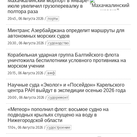
Махачкалинский морпорт в январе-
июле увеличил грузоперевалку в
полтора раза
20:45 , 06 Августа 2026 /
порты
Минтранс Азербайджана определит маршруты для
автономных морских судов
20:30 , 06 Августа 2026 /
судоходство
Корабельная ударная группа Балтийского флота
уничтожила беспилотники условного противника на
морском учении
20:15 , 06 Августа 2026 /
вмф
Научные суда «Эколог» и «Посейдон» Карельского
центра РАН выйдут в экспедиции осенью 2026 года
20:00 , 06 Августа 2026 /
судоремонт
«Метеор» пополнил флот: восьмое судно на
подводных крыльях спущено на воду в
Нижегородской области
17:04 , 06 Августа 2026 /
судостроение