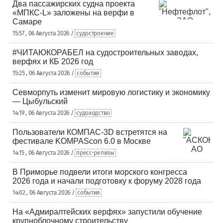
Два пассажирских судна проекта
«МПКС-L» заложены на верфи в
Самаре
15:57 , 06 Августа 2026 /
судостроение
#ЧИТАЮКОРАБЕЛ на судостроительных заводах,
верфях и КБ 2026 год
15:25 , 06 Августа 2026 /
события
Севморпуть изменит мировую логистику и экономику
— Цыбульский
14:19 , 06 Августа 2026 /
судоходство
Пользователи КОМПАС-3D встретятся на
фестивале KOMPAScon 6.0 в Москве
14:15 , 06 Августа 2026 /
пресс-релизы
В Приморье подвели итоги морского конгресса
2026 года и начали подготовку к форуму 2028 года
14:02 , 06 Августа 2026 /
события
На «Адмиралтейских верфях» запустили обучение
крупноблочному строительству