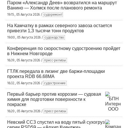
Паром «Александр Деев» возвратился на маршрут
Ванино — Холмск после планового ремонта
19:15 , 05 Августа 2026 /
судоремонт
На Камчатку в рамках северного завоза остается
привезти 1,3 тысячи тонн продуктов
19:00 , 05 Августа 2026 /
судоходство
Конференция по скоростному судостроению пройдет
в Нижнем Новгороде
16:39 , 05 Августа 2026 /
пресс-релизы
ГТЛК передала в лизинг две баржи-площадки
проекта RDB 66.68МА
16:32 , 05 Августа 2026 /
судостроение
Первый барьер против коррозии — судовая
химия для подготовки поверхности к
покраске
16:20 , 05 Августа 2026 /
пресс-релизы
Невский ССЗ спустил на воду пятый сухогруз
серии RSD59 — «Архип Куинджи»