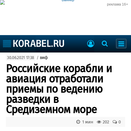
реклама 16+
Судостроение
30.06.2021 17:38
/
вмф
Судоходство
Судоремонт
Российские корабли и
События
Пресс-релизы
авиация отработали
Порты
Рыболовство
приемы по ведению
ВМФ
Образование
разведки в
Яхты и катера
Еще
Средиземном море
Судостроение
Торговая площадка
1 мин
202
0
Пульс
Доска объявлений