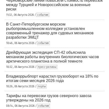
Черноморские линии повысили стоимость перевозок
между Турцией и Новороссийском за военные
риски
11:32 , 06 Августа 2026 /
события
В Санкт-Петербургском морском
рыбопромышленном колледже установлен
современный тренажер для судовых механиков
разработки ЭМЦТ
10:46 , 06 Августа 2026 /
события
Дрейфующая экспедиция СП-42 объяснила
механизм работы внутренних биологических часов
арктического планктона в полной темноте
10:32 , 06 Августа 2026 /
пресс-релизы
Владморрыбпорт нарастил грузооборот на 18% по
итогам семи месяцев 2026 года
10:26 , 06 Августа 2026 /
порты
Тарифы на перевозки грузов северного завоза
утверждены на 2026 год
08:14 , 06 Августа 2026 /
события