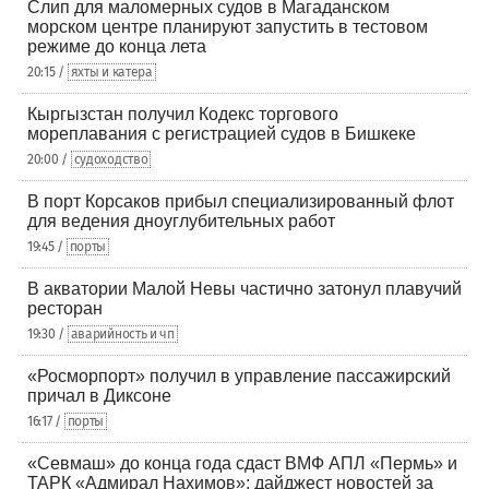
Слип для маломерных судов в Магаданском
морском центре планируют запустить в тестовом
режиме до конца лета
20:15 /
яхты и катера
Кыргызстан получил Кодекс торгового
мореплавания с регистрацией судов в Бишкеке
20:00 /
судоходство
В порт Корсаков прибыл специализированный флот
для ведения дноуглубительных работ
19:45 /
порты
В акватории Малой Невы частично затонул плавучий
ресторан
19:30 /
аварийность и чп
«Росморпорт» получил в управление пассажирский
причал в Диксоне
16:17 /
порты
«Севмаш» до конца года сдаст ВМФ АПЛ «Пермь» и
ТАРК «Адмирал Нахимов»: дайджест новостей за