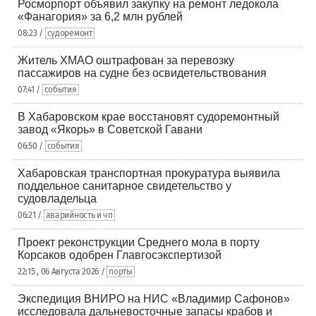
Росморпорт объявил закупку на ремонт ледокола
«Фанагория» за 6,2 млн рублей
08:23 /
судоремонт
Житель ХМАО оштрафован за перевозку
пассажиров на судне без освидетельствования
07:41 /
события
В Хабаровском крае восстановят судоремонтный
завод «Якорь» в Советской Гавани
06:50 /
события
Хабаровская транспортная прокуратура выявила
поддельное санитарное свидетельство у
судовладельца
06:21 /
аварийность и чп
Проект реконструкции Среднего мола в порту
Корсаков одобрен Главгосэкспертизой
22:15 , 06 Августа 2026 /
порты
Экспедиция ВНИРО на НИС «Владимир Сафонов»
исследовала дальневосточные запасы крабов и