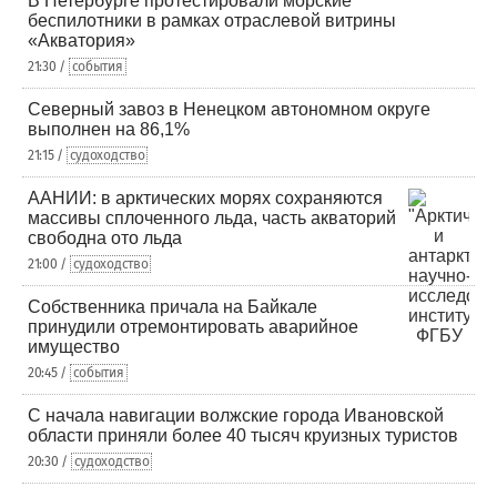
В Петербурге протестировали морские
беспилотники в рамках отраслевой витрины
«Акватория»
21:30 /
события
Северный завоз в Ненецком автономном округе
выполнен на 86,1%
21:15 /
судоходство
ААНИИ: в арктических морях сохраняются
массивы сплоченного льда, часть акваторий
свободна ото льда
21:00 /
судоходство
Собственника причала на Байкале
принудили отремонтировать аварийное
имущество
20:45 /
события
С начала навигации волжские города Ивановской
области приняли более 40 тысяч круизных туристов
20:30 /
судоходство