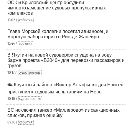
ОСК и Крыловский центр обсудили
импортозамещение судовых пропульсивных
комплексов
13:02 /
события
Глава Морской коллегии посетил авианосец и
морскую лабораторию в Рио-де-Жанейро
12:44 /
события
В Якутии на новой судоверфи спущена на воду
баржа проекта «В2040» для перевозки пассажиров и
грузов
10:17 /
судостроение
🛳️ Круизный лайнер «Виктор Астафьев» для Енисея
приступил к ходовым испытаниям на Неве
10:10 /
судостроение
ЕС исключил танкер «Миллерово» из санкционных
списков, признав ошибку
09:16 /
события