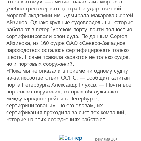
готов к этому», — считает начальник морского
Журнал
учебно-тренажерного центра Государственной
Реклама
морской академии им. Адмирала Макарова Сергей
Айзинов. Однако крупные судовладельцы, которые
работают в петербургском порту, почти полностью
Конференции
Флот
сертифицировали свои суда. По данным Сергея
Выставки и семинары
Галерея флота
Айзинова, из 160 судов ОАО «Северо-Западное
Личности
Форум
пароходство» осталось сертифицировать только
Словарь
Отзывы
шесть. Новые правила касаются не только судов,
Все службы
но и портовых сооружений.
«Пока мы не отказали в приеме ни одному судну
из-за несоответствия ОСПС, — сообщил капитан
порта Петербурга Александр Глухов. — Почти все
портовые сооружения, которые обслуживают
международные рейсы в Петербурге,
сертифицированы». По его словам, их
сертификация проходила за счет тех компаний,
которые на этих сооружениях работают.
реклама 16+