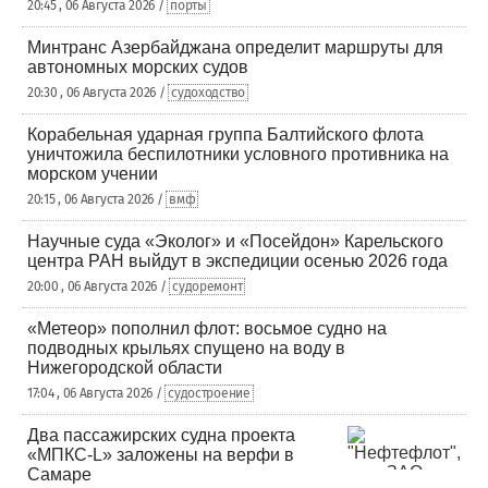
20:45 , 06 Августа 2026 /
порты
Минтранс Азербайджана определит маршруты для
автономных морских судов
20:30 , 06 Августа 2026 /
судоходство
Корабельная ударная группа Балтийского флота
уничтожила беспилотники условного противника на
морском учении
20:15 , 06 Августа 2026 /
вмф
Научные суда «Эколог» и «Посейдон» Карельского
центра РАН выйдут в экспедиции осенью 2026 года
20:00 , 06 Августа 2026 /
судоремонт
«Метеор» пополнил флот: восьмое судно на
подводных крыльях спущено на воду в
Нижегородской области
17:04 , 06 Августа 2026 /
судостроение
Два пассажирских судна проекта
«МПКС-L» заложены на верфи в
Самаре