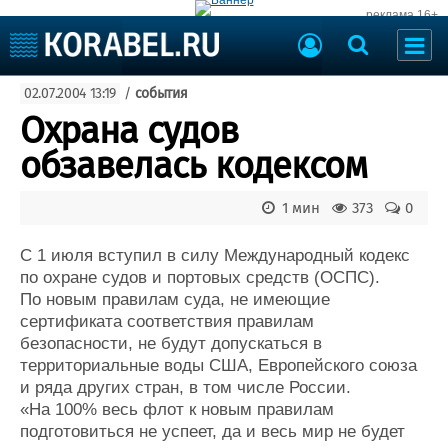
реклама 16+
Судостроение
02.07.2004 13:19
/
события
Судоходство
Судоремонт
Охрана судов
События
Пресс-релизы
обзавелась кодексом
Порты
Рыболовство
ВМФ
1 мин
373
0
Образование
Яхты и катера
Еще
С 1 июля вступил в силу Международный кодекс
по охране судов и портовых средств (ОСПС).
Судостроение
Торговая площадка
По новым правилам суда, не имеющие
сертификата соответствия правилам
Пульс
Доска объявлений
безопасности, не будут допускаться в
Новости
Продажа флота
территориальные воды США, Европейского союза
Компании
Оборудование
и ряда других стран, в том числе России.
Репутация
Изделия
«На 100% весь флот к новым правилам
Работа
Материалы
подготовиться не успеет, да и весь мир не будет
Крюинг
Услуги