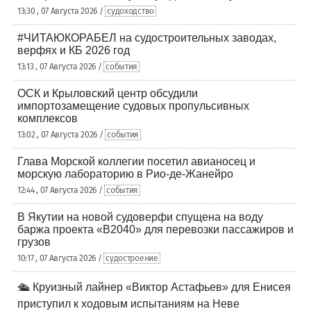
13:30 , 07 Августа 2026 /
судоходство
#ЧИТАЮКОРАБЕЛ на судостроительных заводах,
верфях и КБ 2026 год
13:13 , 07 Августа 2026 /
события
ОСК и Крыловский центр обсудили
импортозамещение судовых пропульсивных
комплексов
13:02 , 07 Августа 2026 /
события
Глава Морской коллегии посетил авианосец и
морскую лабораторию в Рио-де-Жанейро
12:44 , 07 Августа 2026 /
события
В Якутии на новой судоверфи спущена на воду
баржа проекта «В2040» для перевозки пассажиров и
грузов
10:17 , 07 Августа 2026 /
судостроение
🛳️ Круизный лайнер «Виктор Астафьев» для Енисея
приступил к ходовым испытаниям на Неве