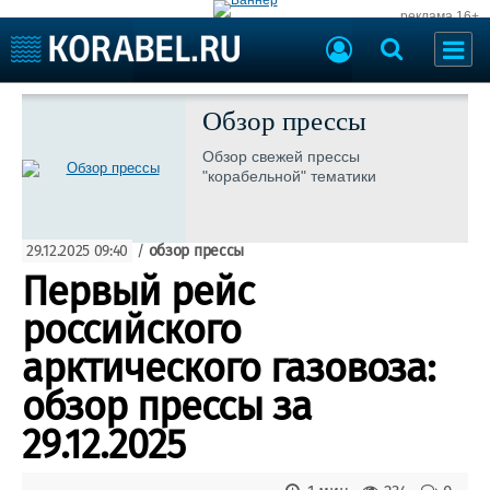
реклама 16+
Судостроение
Судоходство
Обзор прессы
Судоремонт
События
Обзор свежей прессы
Пресс-релизы
"корабельной" тематики
Порты
Рыболовство
ВМФ
Образование
29.12.2025 09:40
/
обзор прессы
Яхты и катера
Еще
Первый рейс
российского
Судостроение
Торговая площадка
Пульс
Доска объявлений
арктического газовоза:
Новости
Продажа флота
обзор прессы за
Компании
Оборудование
Репутация
Изделия
29.12.2025
Работа
Материалы
Крюинг
Услуги