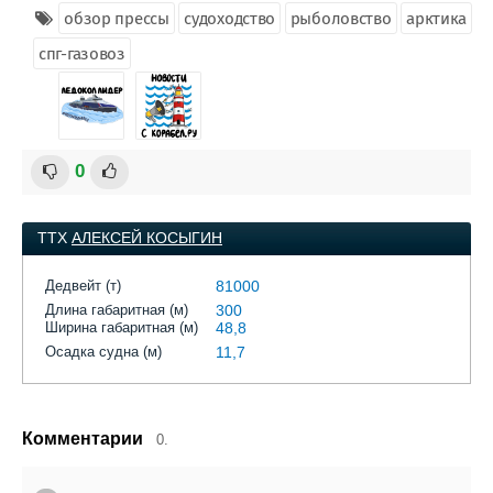
обзор прессы
судоходство
рыболовство
арктика
спг-газовоз
0
ТТХ
АЛЕКСЕЙ КОСЫГИН
Дедвейт (т)
81000
Длина габаритная (м)
300
Ширина габаритная (м)
48,8
Осадка судна (м)
11,7
Комментарии
0.