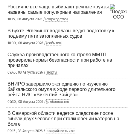
Россияне все чаще выбирают речные круизы:
названы самые популярные направления
10:15 , 08 Августа 2026 /
судоходство
В бухте Эгвекинот водолазы ведут подготовку к
подъему пяти затопленных судов
10:00 , 08 Августа 2026 /
события
Служба производственного контроля ММТП
проверила нормы безопасности при работе на
причалах
09:45 , 08 Августа 2026 /
порты
ВНИРО завершило экспедицию по изучению
байкальского омуля в ходе первого длительного
рейса НИС «Викентий Зайцев»
09:30 , 08 Августа 2026 /
рыболовство
В Самарской области ведется следствие после
гибели двух человек при столкновении катеров на
Волге
09:15 , 08 Августа 2026 /
аварийность и чп