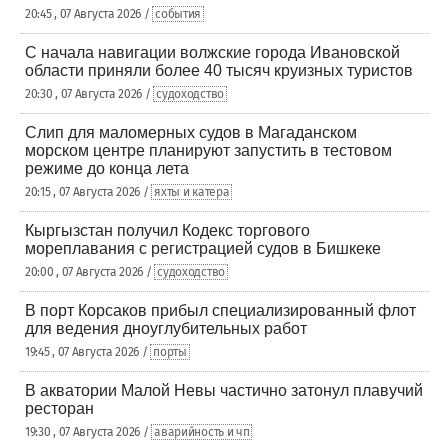
20:45 , 07 Августа 2026 /
события
С начала навигации волжские города Ивановской
области приняли более 40 тысяч круизных туристов
20:30 , 07 Августа 2026 /
судоходство
Слип для маломерных судов в Магаданском
морском центре планируют запустить в тестовом
режиме до конца лета
20:15 , 07 Августа 2026 /
яхты и катера
Кыргызстан получил Кодекс торгового
мореплавания с регистрацией судов в Бишкеке
20:00 , 07 Августа 2026 /
судоходство
В порт Корсаков прибыл специализированный флот
для ведения дноуглубительных работ
19:45 , 07 Августа 2026 /
порты
В акватории Малой Невы частично затонул плавучий
ресторан
19:30 , 07 Августа 2026 /
аварийность и чп