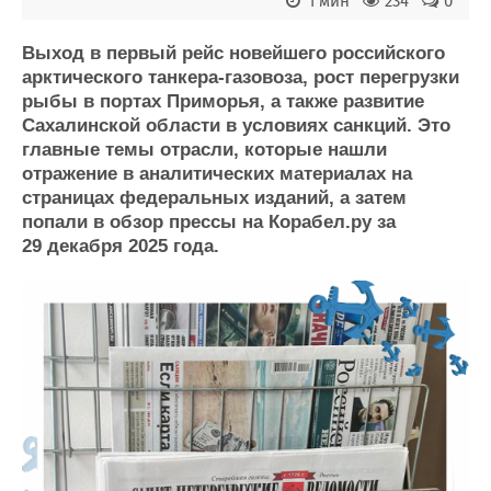
1 мин
234
0
Журнал
Реклама
Выход в первый рейс новейшего российского
арктического танкера-газовоза, рост перегрузки
рыбы в портах Приморья, а также развитие
Конференции
Флот
Сахалинской области в условиях санкций. Это
Выставки и семинары
Галерея флота
главные темы отрасли, которые нашли
Личности
Форум
отражение в аналитических материалах на
Словарь
Отзывы
страницах федеральных изданий, а затем
Все службы
попали в обзор прессы на Корабел.ру за
29 декабря 2025 года.