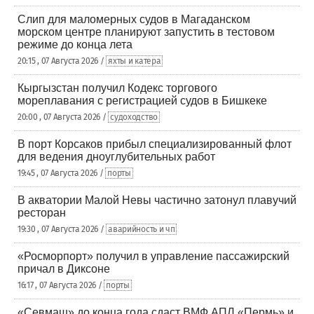
Слип для маломерных судов в Магаданском
морском центре планируют запустить в тестовом
режиме до конца лета
20:15 , 07 Августа 2026 /
яхты и катера
Кыргызстан получил Кодекс торгового
мореплавания с регистрацией судов в Бишкеке
20:00 , 07 Августа 2026 /
судоходство
В порт Корсаков прибыл специализированный флот
для ведения дноуглубительных работ
19:45 , 07 Августа 2026 /
порты
В акватории Малой Невы частично затонул плавучий
ресторан
19:30 , 07 Августа 2026 /
аварийность и чп
«Росморпорт» получил в управление пассажирский
причал в Диксоне
16:17 , 07 Августа 2026 /
порты
«Севмаш» до конца года сдаст ВМФ АПЛ «Пермь» и