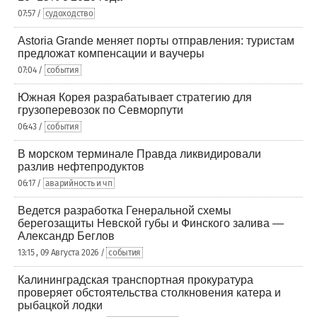
07:57 /
судоходство
Astoria Grande меняет порты отправления: туристам
предложат компенсации и ваучеры
07:04 /
события
Южная Корея разрабатывает стратегию для
грузоперевозок по Севморпути
06:43 /
события
В морском терминале Правда ликвидировали
разлив нефтепродуктов
06:17 /
аварийность и чп
Ведется разработка Генеральной схемы
берегозащиты Невской губы и Финского залива —
Александр Беглов
13:15 , 09 Августа 2026 /
события
Калининградская транспортная прокуратура
проверяет обстоятельства столкновения катера и
рыбацкой лодки