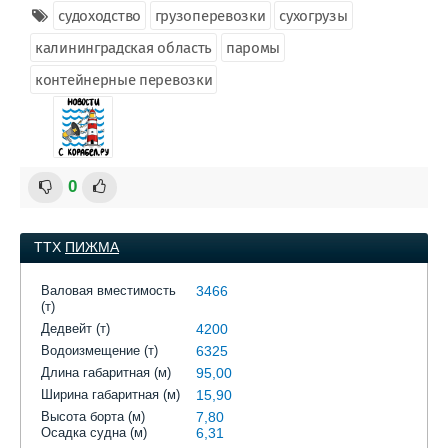
судоходство
грузоперевозки
сухогрузы
калининградская область
паромы
контейнерные перевозки
0
ТТХ
ПИЖМА
Валовая вместимость
3466
(т)
Дедвейт (т)
4200
Водоизмещение (т)
6325
Длина габаритная (м)
95,00
Ширина габаритная (м)
15,90
Высота борта (м)
7,80
Осадка судна (м)
6,31