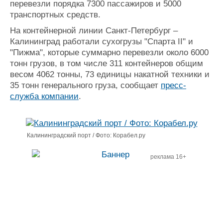
перевезли порядка 7300 пассажиров и 5000
Журнал
транспортных средств.
Реклама
На контейнерной линии Санкт-Петербург –
Калининград работали сухогрузы "Спарта II" и
Конференции
Флот
"Пижма", которые суммарно перевезли около 6000
тонн грузов, в том числе 311 контейнеров общим
Выставки и семинары
Галерея флота
весом 4062 тонны, 73 единицы накатной техники и
Личности
Форум
35 тонн генерального груза, сообщает
пресс-
Словарь
Отзывы
служба компании
.
Все службы
Калининградский порт / Фото: Корабел.ру
реклама 16+