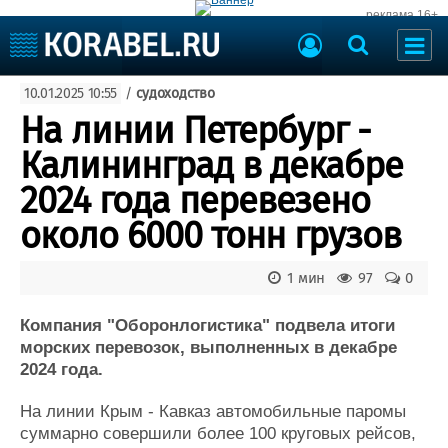
реклама 16+
Судостроение
10.01.2025 10:55
/
судоходство
Судоходство
Судоремонт
На линии Петербург -
События
Пресс-релизы
Калининград в декабре
Порты
Рыболовство
2024 года перевезено
ВМФ
Образование
около 6000 тонн грузов
Яхты и катера
Еще
1 мин
97
0
Судостроение
Торговая площадка
Пульс
Доска объявлений
Компания "Оборонлогистика" подвела итоги
Новости
Продажа флота
морских перевозок, выполненных в декабре
2024 года.
Компании
Оборудование
Репутация
Изделия
На линии Крым - Кавказ автомобильные паромы
Работа
Материалы
суммарно совершили более 100 круговых рейсов,
Крюинг
Услуги