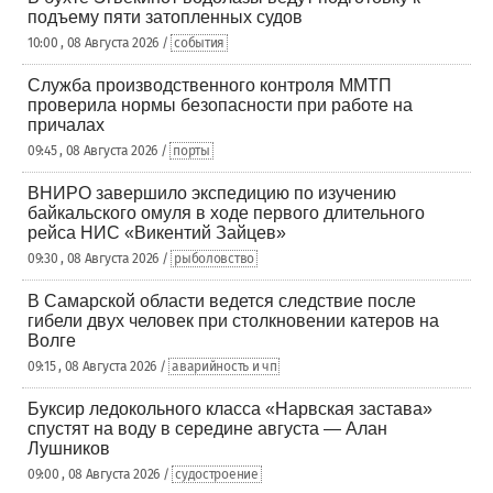
подъему пяти затопленных судов
10:00 , 08 Августа 2026 /
события
Служба производственного контроля ММТП
проверила нормы безопасности при работе на
причалах
09:45 , 08 Августа 2026 /
порты
ВНИРО завершило экспедицию по изучению
байкальского омуля в ходе первого длительного
рейса НИС «Викентий Зайцев»
09:30 , 08 Августа 2026 /
рыболовство
В Самарской области ведется следствие после
гибели двух человек при столкновении катеров на
Волге
09:15 , 08 Августа 2026 /
аварийность и чп
Буксир ледокольного класса «Нарвская застава»
спустят на воду в середине августа — Алан
Лушников
09:00 , 08 Августа 2026 /
судостроение