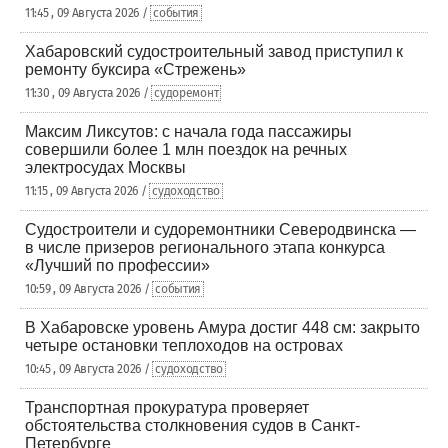
11:45 , 09 Августа 2026 /
события
Хабаровский судостроительный завод приступил к
ремонту буксира «Стрежень»
11:30 , 09 Августа 2026 /
судоремонт
Максим Ликсутов: с начала года пассажиры
совершили более 1 млн поездок на речных
электросудах Москвы
11:15 , 09 Августа 2026 /
судоходство
Судостроители и судоремонтники Северодвинска —
в числе призеров регионального этапа конкурса
«Лучший по профессии»
10:59 , 09 Августа 2026 /
события
В Хабаровске уровень Амура достиг 448 см: закрыто
четыре остановки теплоходов на островах
10:45 , 09 Августа 2026 /
судоходство
Транспортная прокуратура проверяет
обстоятельства столкновения судов в Санкт-
Петербурге