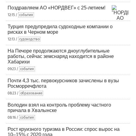
Поздравляем АО «НОРДВЕГ» с 25-летием!
12:15 /
события
Турция предупредила судоходные компании о
рисках в Черном море
12:13 /
судоходство
На Печоре продолжаются дноуглубительные
работы, сейчас земснаряд находится в районе
Хабарихи
09:23 /
события
Почти 4,3 тыс. первокурсников зачислены в вузы
Росморречфлота
08:23 /
образование
Володин взял на контроль проблему частного
причала в Хвалынске
08:16 /
события
Рост круизного туризма в России: спрос вырос на
10–15% с 2020 года