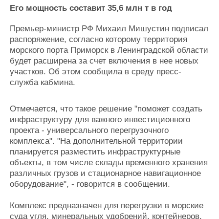
Новости
Продажа флота
Его мощность составит 35,6 млн т в год
Компании
Оборудование
Репутация
Изделия
Премьер-министр РФ Михаил Мишустин подписал
Работа
Материалы
распоряжение, согласно которому территория
Крюинг
Услуги
морского порта Приморск в Ленинградской области
Журнал
будет расширена за счет включения в нее новых
Реклама
участков. Об этом сообщила в среду пресс-
служба кабмина.
Конференции
Флот
Отмечается, что такое решение "поможет создать
Выставки и семинары
Галерея флота
инфраструктуру для важного инвестиционного
Личности
Форум
проекта - универсального перегрузочного
Словарь
Отзывы
комплекса". "На дополнительной территории
Все службы
планируется разместить инфраструктурные
объекты, в том числе склады временного хранения
различных грузов и стационарное навигационное
оборудование", - говорится в сообщении.
Комплекс предназначен для перегрузки в морские
суда угля, минеральных удобрений, контейнеров,