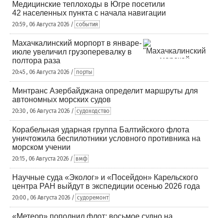
Медицинские теплоходы в Югре посетили
42 населенных пункта с начала навигации
20:59 , 06 Августа 2026 /
события
Махачкалинский морпорт в январе-
июле увеличил грузоперевалку в
полтора раза
20:45 , 06 Августа 2026 /
порты
Минтранс Азербайджана определит маршруты для
автономных морских судов
20:30 , 06 Августа 2026 /
судоходство
Корабельная ударная группа Балтийского флота
уничтожила беспилотники условного противника на
морском учении
20:15 , 06 Августа 2026 /
вмф
Научные суда «Эколог» и «Посейдон» Карельского
центра РАН выйдут в экспедиции осенью 2026 года
20:00 , 06 Августа 2026 /
судоремонт
«Метеор» пополнил флот: восьмое судно на