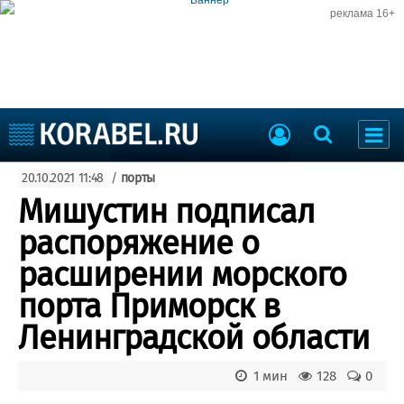
реклама 16+
Судостроение
20.10.2021 11:48
/
порты
Судоходство
Судоремонт
Мишустин подписал
События
Пресс-релизы
распоряжение о
Порты
Рыболовство
расширении морского
ВМФ
Образование
порта Приморск в
Яхты и катера
Еще
Ленинградской области
Судостроение
Торговая площадка
1 мин
128
0
Пульс
Доска объявлений