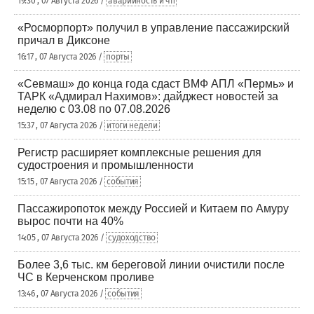
19:30 , 07 Августа 2026 /
аварийность и чп
«Росморпорт» получил в управление пассажирский
причал в Диксоне
16:17 , 07 Августа 2026 /
порты
«Севмаш» до конца года сдаст ВМФ АПЛ «Пермь» и
ТАРК «Адмирал Нахимов»: дайджест новостей за
неделю с 03.08 по 07.08.2026
15:37 , 07 Августа 2026 /
итоги недели
Регистр расширяет комплексные решения для
судостроения и промышленности
15:15 , 07 Августа 2026 /
события
Пассажиропоток между Россией и Китаем по Амуру
вырос почти на 40%
14:05 , 07 Августа 2026 /
судоходство
Более 3,6 тыс. км береговой линии очистили после
ЧС в Керченском проливе
13:46 , 07 Августа 2026 /
события