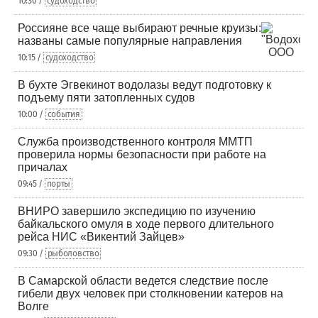
10:30 /
судоходство
Россияне все чаще выбирают речные круизы:
названы самые популярные направления
10:15 /
судоходство
В бухте Эгвекинот водолазы ведут подготовку к
подъему пяти затопленных судов
10:00 /
события
Служба производственного контроля ММТП
проверила нормы безопасности при работе на
причалах
09:45 /
порты
ВНИРО завершило экспедицию по изучению
байкальского омуля в ходе первого длительного
рейса НИС «Викентий Зайцев»
09:30 /
рыболовство
В Самарской области ведется следствие после
гибели двух человек при столкновении катеров на
Волге