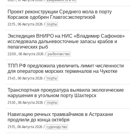
06:21 , 07 Августа 2026 /
аварийность и чп
Проект реконструкции Среднего мола в порту
Корсаков одобрен Главгосэкспертизой
22:15 , 06 Августа 2026 /
порты
Экспедиция ВНИРО на НИС «Владимир Сафонов»
исследовала дальневосточные запасы крабов и
пелагических рыб
22:00 , 06 Августа 2026 /
рыболовство
ТПП РФ предложила увеличить лимит численности
для операторов морских терминалов на Чукотке
21:45 , 06 Августа 2026 /
порты
Транспортная прокуратура выявила экологические
нарушения в угольном порту Шахтерск
21:30 , 06 Августа 2026 /
порты
Навигацию речных трамвайчиков в Астрахани
продлили до конца октября
21:15 , 06 Августа 2026 /
судоходство