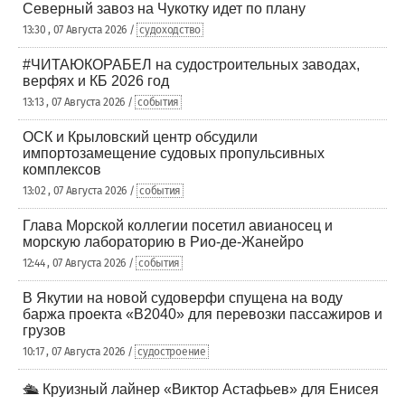
Северный завоз на Чукотку идет по плану
13:30 , 07 Августа 2026 /
судоходство
#ЧИТАЮКОРАБЕЛ на судостроительных заводах,
верфях и КБ 2026 год
13:13 , 07 Августа 2026 /
события
ОСК и Крыловский центр обсудили
импортозамещение судовых пропульсивных
комплексов
13:02 , 07 Августа 2026 /
события
Глава Морской коллегии посетил авианосец и
морскую лабораторию в Рио-де-Жанейро
12:44 , 07 Августа 2026 /
события
В Якутии на новой судоверфи спущена на воду
баржа проекта «В2040» для перевозки пассажиров и
грузов
10:17 , 07 Августа 2026 /
судостроение
🛳️ Круизный лайнер «Виктор Астафьев» для Енисея