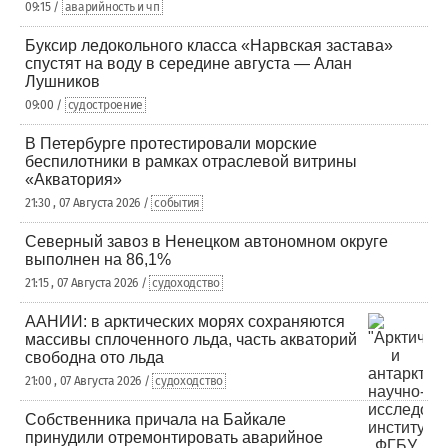
09:15 /
аварийность и чп
Буксир ледокольного класса «Нарвская застава»
спустят на воду в середине августа — Алан
Лушников
09:00 /
судостроение
В Петербурге протестировали морские
беспилотники в рамках отраслевой витрины
«Акватория»
21:30 , 07 Августа 2026 /
события
Северный завоз в Ненецком автономном округе
выполнен на 86,1%
21:15 , 07 Августа 2026 /
судоходство
ААНИИ: в арктических морях сохраняются
массивы сплоченного льда, часть акваторий
свободна ото льда
21:00 , 07 Августа 2026 /
судоходство
Собственника причала на Байкале
принудили отремонтировать аварийное