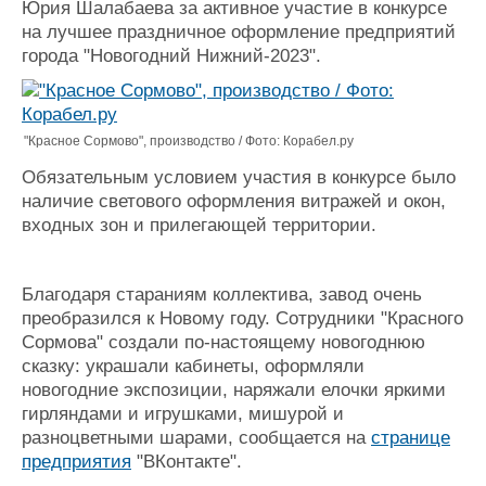
Юрия Шалабаева за активное участие в конкурсе
Журнал
на лучшее праздничное оформление предприятий
Реклама
города "Новогодний Нижний-2023".
Конференции
Флот
Выставки и семинары
Галерея флота
"Красное Сормово", производство / Фото: Корабел.ру
Личности
Форум
Обязательным условием участия в конкурсе было
Словарь
Отзывы
наличие светового оформления витражей и окон,
Все службы
входных зон и прилегающей территории.
Благодаря стараниям коллектива, завод очень
преобразился к Новому году. Сотрудники "Красного
Сормова" создали по-настоящему новогоднюю
сказку: украшали кабинеты, оформляли
новогодние экспозиции, наряжали елочки яркими
гирляндами и игрушками, мишурой и
разноцветными шарами, сообщается на
странице
предприятия
"ВКонтакте".