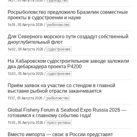
14:21 , 05 Августа 2026 /
судоходство
Росрыболовство предложило Бразилии совместные
проекты в судостроении и науке
14:18 , 05 Августа 2026 /
рыболовство
Для Северного морского пути создадут собственный
дноуглубительный флот
14:02 , 05 Августа 2026 /
судостроение
На Хабаровском судостроительном заводе заложили
два дебаркадера проекта Р4200
12:03 , 05 Августа 2026 /
судостроение
Приём заявок на участие со стендом в главной
выставке рыбной отрасли заканчивается
11:57 , 05 Августа 2026 /
рыболовство
Global Fishery Forum & Seafood Expo Russia 2026 —
готовимся к главному событию года!
11:30 , 05 Августа 2026 /
пресс-релизы
Вместо импорта — свои: в России представят