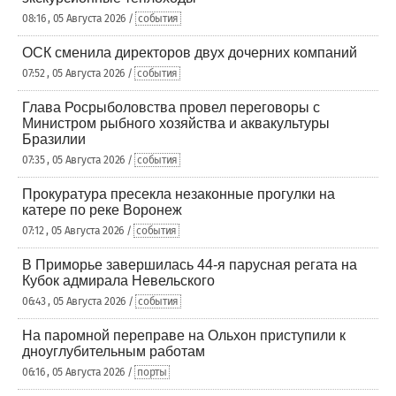
08:16 , 05 Августа 2026 /
события
ОСК сменила директоров двух дочерних компаний
07:52 , 05 Августа 2026 /
события
Глава Росрыболовства провел переговоры с
Министром рыбного хозяйства и аквакультуры
Бразилии
07:35 , 05 Августа 2026 /
события
Прокуратура пресекла незаконные прогулки на
катере по реке Воронеж
07:12 , 05 Августа 2026 /
события
В Приморье завершилась 44-я парусная регата на
Кубок адмирала Невельского
06:43 , 05 Августа 2026 /
события
На паромной переправе на Ольхон приступили к
дноуглубительным работам
06:16 , 05 Августа 2026 /
порты