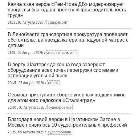
Камчатская верфь «Рем-Нова ДВ» модернизирует
процессы благодаря проекту «Производительность
труда»
21:22 , 05 Августа 2026 /
судоремонт
В Ленобласти транспортная прокуратура проверяет
обстоятельства наезда катера на надувной матрас с
детьми
21:15 , 05 Августа 2026 /
аварийность и чп
В порту Шахтерск до конца года завершат
оборудование всех точек перегрузки системами
аспирации угольной пыли
20:45 , 05 Августа 2026 /
порты
Севмаш приступил к сборке упорных подшипников
для атомного ледокола «Сталинград»
20:30 , 05 Августа 2026 /
судостроение
Благодаря новой верфи в Нагатинском Затоне в
Москве появилось 10 судостроительных профессий
20:15 , 05 Августа 2026 /
судостроение