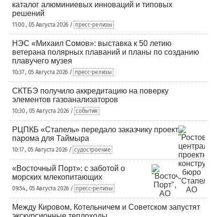
каталог алюминиевых инноваций и типовых
решений
11:00 , 05 Августа 2026 /
пресс-релизы
НЭС «Михаил Сомов»: выставка к 50 летию
ветерана полярных плаваний и планы по созданию
плавучего музея
10:37 , 05 Августа 2026 /
пресс-релизы
СКТБЭ получило аккредитацию на поверку
элементов газоанализаторов
10:30 , 05 Августа 2026 /
события
РЦПКБ «Стапель» передало заказчику проект
парома для Таймыра
10:17 , 05 Августа 2026 /
судостроение
«Восточный Порт»: с заботой о
морских млекопитающих
09:54 , 05 Августа 2026 /
пресс-релизы
Между Кировом, Котельничем и Советском запустят
экскурсионные теплоходы