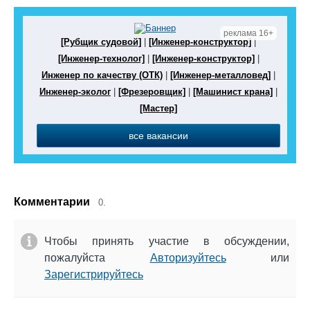
реклама 16+
[Рубщик судовой]
|
[Инженер-конструктор]
|
[Инженер-технолог]
|
[Инженер-конструктор]
|
Инженер по качеству (ОТК)
|
[Инженер-металловед]
|
Инженер-эколог
|
[Фрезеровщик]
|
[Машинист крана]
|
[Мастер]
все вакансии
Комментарии
0.
Чтобы принять участие в обсуждении,
пожалуйста
Авторизуйтесь
или
Зарегистрируйтесь