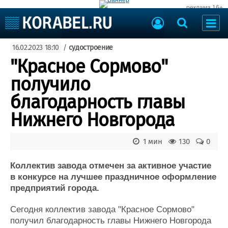
реклама 16+
Судостроение
16.02.2023 18:10
/
судостроение
Судоходство
Судоремонт
"Красное Сормово"
События
Пресс-релизы
получило
Порты
Рыболовство
благодарность главы
ВМФ
Образование
Нижнего Новгорода
Яхты и катера
Еще
1 мин
130
0
Судостроение
Торговая площадка
Пульс
Доска объявлений
Коллектив завода отмечен за активное участие
Новости
Продажа флота
в конкурсе на лучшее праздничное оформление
предприятий города.
Компании
Оборудование
Репутация
Изделия
Сегодня коллектив завода "Красное Сормово"
Работа
Материалы
получил благодарность главы Нижнего Новгорода
Крюинг
Услуги