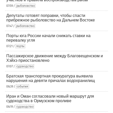
07:59 /
рыболовство
Депутаты готовят поправки, чтобы спасти
прибрежное рыболовство на Дальнем Востоке
07:47 /
рыболовство
Порты юга России начали снижать ставки на
перевалку угля
07:21 /
порты
Пассажирское движение между Благовещенском и
Хэйхэ приостановлено
07:07 /
судоходство
Братская транспортная прокуратура выявила
нарушения на девяти причалах водохранилищ
06:39 /
события
Иран и Оман согласовали новый маршрут для
судоходства в Ормузском проливе
06:19 /
судоходство