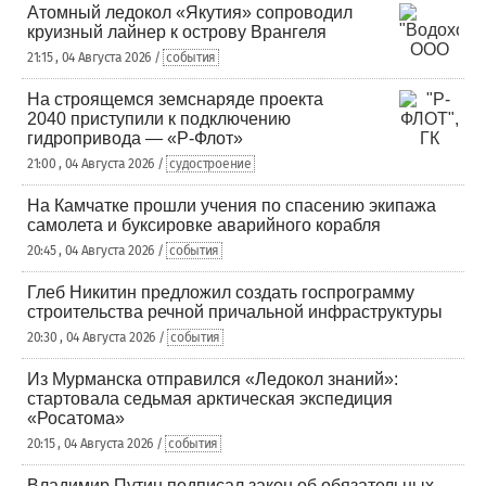
Атомный ледокол «Якутия» сопроводил
круизный лайнер к острову Врангеля
21:15 , 04 Августа 2026 /
события
На строящемся земснаряде проекта
2040 приступили к подключению
гидропривода — «Р-Флот»
21:00 , 04 Августа 2026 /
судостроение
На Камчатке прошли учения по спасению экипажа
самолета и буксировке аварийного корабля
20:45 , 04 Августа 2026 /
события
Глеб Никитин предложил создать госпрограмму
строительства речной причальной инфраструктуры
20:30 , 04 Августа 2026 /
события
Из Мурманска отправился «Ледокол знаний»:
стартовала седьмая арктическая экспедиция
«Росатома»
20:15 , 04 Августа 2026 /
события
Владимир Путин подписал закон об обязательных