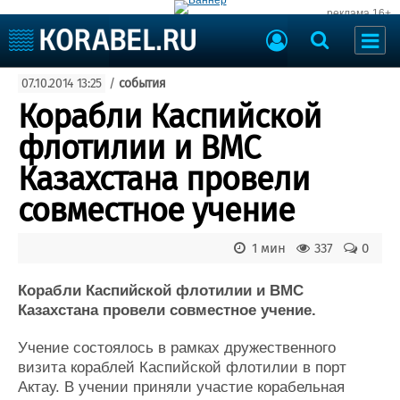
реклама 16+
Судостроение
07.10.2014 13:25
/
события
Судоходство
Судоремонт
Корабли Каспийской
События
Пресс-релизы
флотилии и ВМС
Порты
Рыболовство
Казахстана провели
ВМФ
Образование
совместное учение
Яхты и катера
Еще
1 мин
337
0
Судостроение
Торговая площадка
Пульс
Доска объявлений
Корабли Каспийской флотилии и ВМС
Новости
Продажа флота
Казахстана провели совместное учение.
Компании
Оборудование
Учение состоялось в рамках дружественного
Репутация
Изделия
визита кораблей Каспийской флотилии в порт
Работа
Материалы
Актау. В учении приняли участие корабельная
Крюинг
Услуги