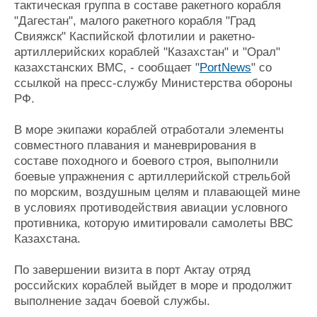
тактическая группа в составе ракетного корабля
Журнал
"Дагестан", малого ракетного корабля "Град
Реклама
Свияжск" Каспийской флотилии и ракетно-
артиллерийских кораблей "Казахстан" и "Орал"
казахстанских ВМС, - сообщает "
PortNews
" со
Конференции
Флот
ссылкой на пресс-службу Министерства обороны
Выставки и семинары
Галерея флота
РФ.
Личности
Форум
Словарь
Отзывы
В море экипажи кораблей отработали элементы
Все службы
совместного плавания и маневрирования в
составе походного и боевого строя, выполнили
боевые упражнения с артиллерийской стрельбой
по морским, воздушным целям и плавающей мине
в условиях противодействия авиации условного
противника, которую имитировали самолеты ВВС
Казахстана.
По завершении визита в порт Актау отряд
российских кораблей выйдет в море и продолжит
выполнение задач боевой службы.