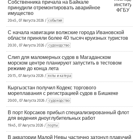
Собственника причала на Байкале
принудили отремонтировать аварийное
имущество
20:45 , 07 Августа 2026 /
события
С начала навигации волжские города Ивановской
области приняли более 40 тысяч круизных туристов
20:30 , 07 Августа 2026 /
судоходство
Слип для маломерных судов в Магаданском
морском центре планируют запустить в тестовом
режиме до конца лета
20:15 , 07 Августа 2026 /
яхты и катера
Кыргызстан получил Кодекс торгового
мореплавания с регистрацией судов в Бишкеке
20:00 , 07 Августа 2026 /
судоходство
В порт Корсаков прибыл специализированный флот
для ведения дноуглубительных работ
19:45 , 07 Августа 2026 /
порты
В акватории Малой Невы частично затонул плавучий