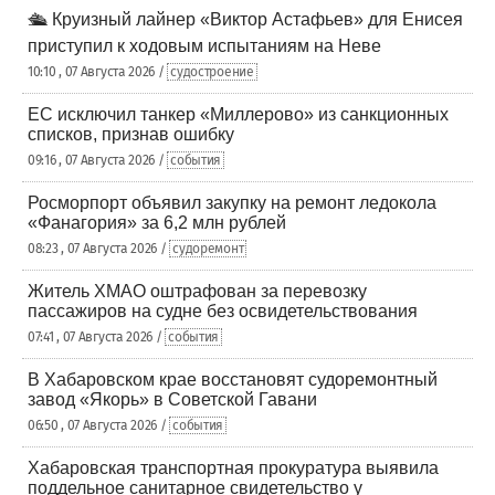
🛳️ Круизный лайнер «Виктор Астафьев» для Енисея
приступил к ходовым испытаниям на Неве
10:10 , 07 Августа 2026 /
судостроение
ЕС исключил танкер «Миллерово» из санкционных
списков, признав ошибку
09:16 , 07 Августа 2026 /
события
Росморпорт объявил закупку на ремонт ледокола
«Фанагория» за 6,2 млн рублей
08:23 , 07 Августа 2026 /
судоремонт
Житель ХМАО оштрафован за перевозку
пассажиров на судне без освидетельствования
07:41 , 07 Августа 2026 /
события
В Хабаровском крае восстановят судоремонтный
завод «Якорь» в Советской Гавани
06:50 , 07 Августа 2026 /
события
Хабаровская транспортная прокуратура выявила
поддельное санитарное свидетельство у