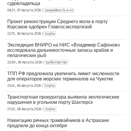
судовладельца
06:21 , 07 Августа 2026 /
аварийность и чп
Проект реконструкции Среднего мола в порту
Корсаков одобрен Главгосэкспертизой
22:15 , 06 Августа 2026 /
порты
Экспедиция ВНИРО на НИС «Владимир Сафонов»
исследовала дальневосточные запасы крабов и
пелагических рыб
22:00 , 06 Августа 2026 /
рыболовство
ТПП РФ предложила увеличить лимит численности
для операторов морских терминалов на Чукотке
21:45 , 06 Августа 2026 /
порты
Транспортная прокуратура выявила экологические
нарушения в угольном порту Шахтерск
21:30 , 06 Августа 2026 /
порты
Навигацию речных трамвайчиков в Астрахани
продлили до конца октября