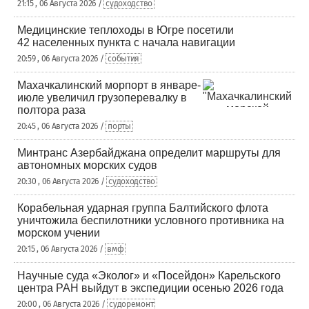
21:15 , 06 Августа 2026 /
судоходство
Медицинские теплоходы в Югре посетили
42 населенных пункта с начала навигации
20:59 , 06 Августа 2026 /
события
Махачкалинский морпорт в январе-
июле увеличил грузоперевалку в
полтора раза
20:45 , 06 Августа 2026 /
порты
Минтранс Азербайджана определит маршруты для
автономных морских судов
20:30 , 06 Августа 2026 /
судоходство
Корабельная ударная группа Балтийского флота
уничтожила беспилотники условного противника на
морском учении
20:15 , 06 Августа 2026 /
вмф
Научные суда «Эколог» и «Посейдон» Карельского
центра РАН выйдут в экспедиции осенью 2026 года
20:00 , 06 Августа 2026 /
судоремонт