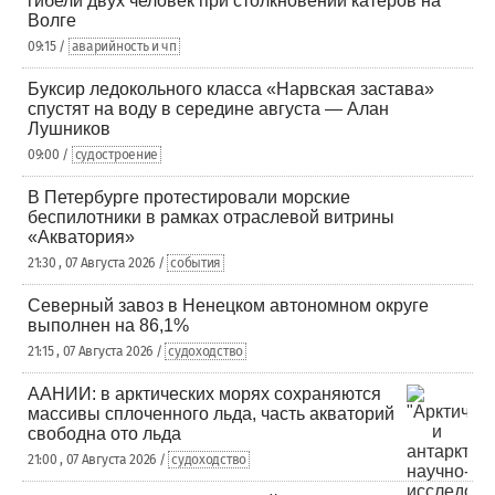
гибели двух человек при столкновении катеров на
Волге
09:15 /
аварийность и чп
Буксир ледокольного класса «Нарвская застава»
спустят на воду в середине августа — Алан
Лушников
09:00 /
судостроение
В Петербурге протестировали морские
беспилотники в рамках отраслевой витрины
«Акватория»
21:30 , 07 Августа 2026 /
события
Северный завоз в Ненецком автономном округе
выполнен на 86,1%
21:15 , 07 Августа 2026 /
судоходство
ААНИИ: в арктических морях сохраняются
массивы сплоченного льда, часть акваторий
свободна ото льда
21:00 , 07 Августа 2026 /
судоходство