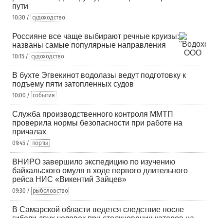
пути
10:30 /
судоходство
Россияне все чаще выбирают речные круизы:
названы самые популярные направления
10:15 /
судоходство
В бухте Эгвекинот водолазы ведут подготовку к
подъему пяти затопленных судов
10:00 /
события
Служба производственного контроля ММТП
проверила нормы безопасности при работе на
причалах
09:45 /
порты
ВНИРО завершило экспедицию по изучению
байкальского омуля в ходе первого длительного
рейса НИС «Викентий Зайцев»
09:30 /
рыболовство
В Самарской области ведется следствие после