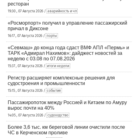
ресторан
19:30 , 07 Августа 2026 /
аварийность и чп
«Росморпорт» получил в управление пассажирский
причал в Диксоне
16:17 , 07 Августа 2026 /
порты
«Севмаш» до конца года сдаст ВМФ АПЛ «Пермь» и
ТАРК «Адмирал Нахимов»: дайджест новостей за
неделю с 03.08 по 07.08.2026
15:37 , 07 Августа 2026 /
итоги недели
Регистр расширяет комплексные решения для
судостроения и промышленности
15:15 , 07 Августа 2026 /
события
Пассажиропоток между Россией и Китаем по Амуру
вырос почти на 40%
14:05 , 07 Августа 2026 /
судоходство
Более 3,6 тыс. км береговой линии очистили после
ЧС в Керченском проливе