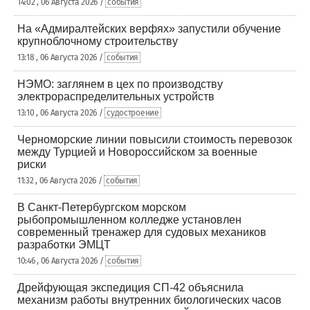
14:02 , 06 Августа 2026 /
события
На «Адмиралтейских верфях» запустили обучение
крупноблочному строительству
13:18 , 06 Августа 2026 /
события
НЭМО: заглянем в цех по производству
электрораспределительных устройств
13:10 , 06 Августа 2026 /
судостроение
Черноморские линии повысили стоимость перевозок
между Турцией и Новороссийском за военные
риски
11:32 , 06 Августа 2026 /
события
В Санкт-Петербургском морском
рыбопромышленном колледже установлен
современный тренажер для судовых механиков
разработки ЭМЦТ
10:46 , 06 Августа 2026 /
события
Дрейфующая экспедиция СП-42 объяснила
механизм работы внутренних биологических часов