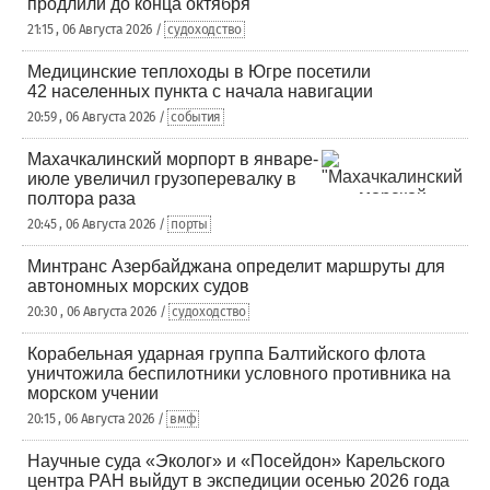
продлили до конца октября
21:15 , 06 Августа 2026 /
судоходство
Медицинские теплоходы в Югре посетили
42 населенных пункта с начала навигации
20:59 , 06 Августа 2026 /
события
Махачкалинский морпорт в январе-
июле увеличил грузоперевалку в
полтора раза
20:45 , 06 Августа 2026 /
порты
Минтранс Азербайджана определит маршруты для
автономных морских судов
20:30 , 06 Августа 2026 /
судоходство
Корабельная ударная группа Балтийского флота
уничтожила беспилотники условного противника на
морском учении
20:15 , 06 Августа 2026 /
вмф
Научные суда «Эколог» и «Посейдон» Карельского
центра РАН выйдут в экспедиции осенью 2026 года