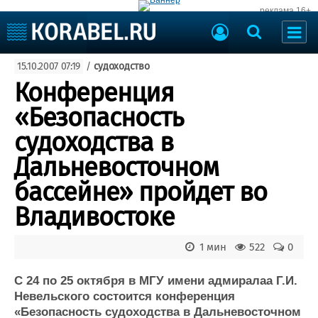
реклама 16+
Судостроение
15.10.2007 07:19
/
судоходство
Судоходство
Судоремонт
Конференция
События
Пресс-релизы
«Безопасность
Порты
Рыболовство
судоходства в
ВМФ
Образование
Дальневосточном
Яхты и катера
Еще
бассейне» пройдет во
Владивостоке
Судостроение
Торговая площадка
Пульс
Доска объявлений
Новости
Продажа флота
1 мин
522
0
Компании
Оборудование
Репутация
Изделия
С 24 по 25 октября в МГУ имени адмиралаа Г.И.
Невельского состоится конференция
Работа
Материалы
«Безопасность судоходства в Дальневосточном
Крюинг
Услуги