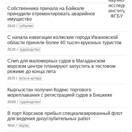
Собственника причала на Байкале
принудили отремонтировать аварийное
имущество
20:45 /
события
С начала навигации волжские города Ивановской
области приняли более 40 тысяч круизных туристов
20:30 /
судоходство
Слип для маломерных судов в Магаданском
морском центре планируют запустить в тестовом
режиме до конца лета
20:15 /
яхты и катера
Кыргызстан получил Кодекс торгового
мореплавания с регистрацией судов в Бишкеке
20:00 /
судоходство
В порт Корсаков прибыл специализированный флот
для ведения дноуглубительных работ
19:45 /
порты