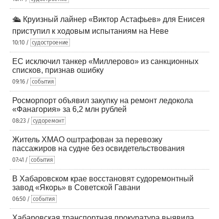
🛳️ Круизный лайнер «Виктор Астафьев» для Енисея
приступил к ходовым испытаниям на Неве
10:10 /
судостроение
ЕС исключил танкер «Миллерово» из санкционных
списков, признав ошибку
09:16 /
события
Росморпорт объявил закупку на ремонт ледокола
«Фанагория» за 6,2 млн рублей
08:23 /
судоремонт
Житель ХМАО оштрафован за перевозку
пассажиров на судне без освидетельствования
07:41 /
события
В Хабаровском крае восстановят судоремонтный
завод «Якорь» в Советской Гавани
06:50 /
события
Хабаровская транспортная прокуратура выявила