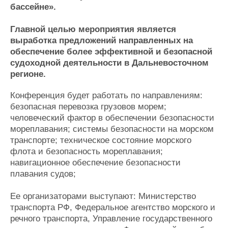
бассейне».
Журнал
Реклама
Главной целью мероприятия является
выработка предложений направленных на
обеспечение более эффективной и безопасной
Конференции
Флот
судоходной деятельности в Дальневосточном
Выставки и семинары
Галерея флота
регионе.
Личности
Форум
Словарь
Отзывы
Конференция будет работать по направлениям:
Все службы
безопасная перевозка грузовов морем;
человеческий фактор в обеспечении безопасности
мореплавания; системы безопасности на морском
транспорте; техническое состояние морского
флота и безопасность мореплавания;
навигационное обеспечение безопасности
плавания судов;
Ее организаторами выступают: Министерство
транспорта РФ, Федеральное агентство морского и
речного транспорта, Управление государственного