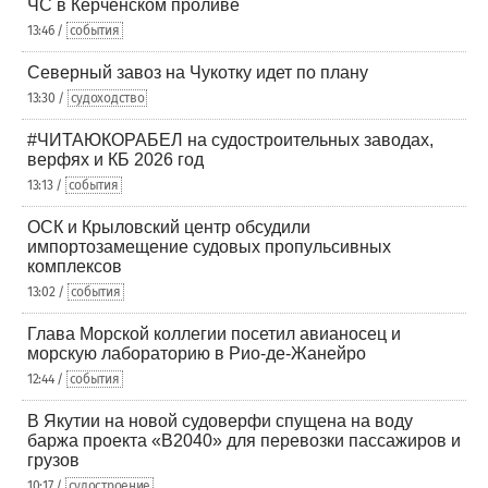
ЧС в Керченском проливе
13:46 /
события
Северный завоз на Чукотку идет по плану
13:30 /
судоходство
#ЧИТАЮКОРАБЕЛ на судостроительных заводах,
верфях и КБ 2026 год
13:13 /
события
ОСК и Крыловский центр обсудили
импортозамещение судовых пропульсивных
комплексов
13:02 /
события
Глава Морской коллегии посетил авианосец и
морскую лабораторию в Рио-де-Жанейро
12:44 /
события
В Якутии на новой судоверфи спущена на воду
баржа проекта «В2040» для перевозки пассажиров и
грузов
10:17 /
судостроение