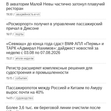
В акватории Малой Невы частично затонул плавучий
ресторан
19:30 /
аварийность и чп
«Росморпорт» получил в управление пассажирский
причал в Диксоне
16:17 /
порты
«Севмаш» до конца года сдаст ВМФ АПЛ «Пермь» и
ТАРК «Адмирал Нахимов»: дайджест новостей за
неделю с 03.08 по 07.08.2026
15:37 /
итоги недели
Регистр расширяет комплексные решения для
судостроения и промышленности
15:15 /
события
Пассажиропоток между Россией и Китаем по Амуру
вырос почти на 40%
14:05 /
судоходство
Более 3,6 тыс. км береговой линии очистили после