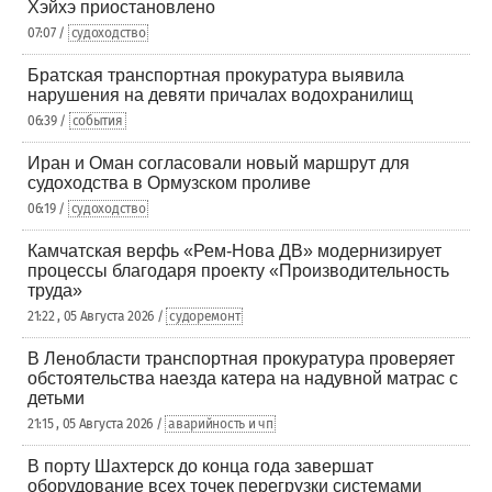
Хэйхэ приостановлено
07:07 /
судоходство
Братская транспортная прокуратура выявила
нарушения на девяти причалах водохранилищ
06:39 /
события
Иран и Оман согласовали новый маршрут для
судоходства в Ормузском проливе
06:19 /
судоходство
Камчатская верфь «Рем-Нова ДВ» модернизирует
процессы благодаря проекту «Производительность
труда»
21:22 , 05 Августа 2026 /
судоремонт
В Ленобласти транспортная прокуратура проверяет
обстоятельства наезда катера на надувной матрас с
детьми
21:15 , 05 Августа 2026 /
аварийность и чп
В порту Шахтерск до конца года завершат
оборудование всех точек перегрузки системами