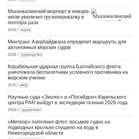
Махачкалинский морпорт в январе-
июле увеличил грузоперевалку в
полтора раза
20:45 /
порты
Минтранс Азербайджана определит маршруты для
автономных морских судов
20:30 /
судоходство
Корабельная ударная группа Балтийского флота
уничтожила беспилотники условного противника на
морском учении
20:15 /
вмф
Научные суда «Эколог» и «Посейдон» Карельского
центра РАН выйдут в экспедиции осенью 2026 года
20:00 /
судоремонт
«Метеор» пополнил флот: восьмое судно на
подводных крыльях спущено на воду в
Нижегородской области