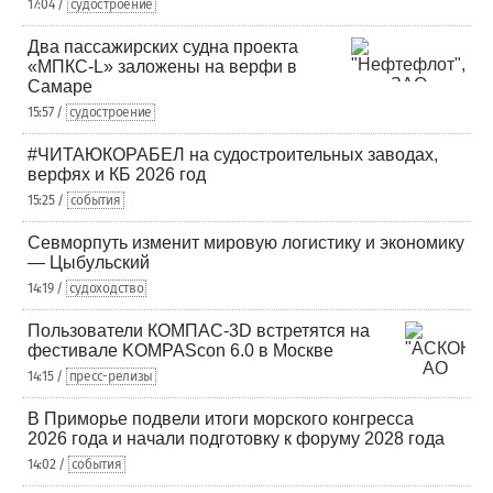
17:04 /
судостроение
Два пассажирских судна проекта
«МПКС-L» заложены на верфи в
Самаре
15:57 /
судостроение
#ЧИТАЮКОРАБЕЛ на судостроительных заводах,
верфях и КБ 2026 год
15:25 /
события
Севморпуть изменит мировую логистику и экономику
— Цыбульский
14:19 /
судоходство
Пользователи КОМПАС-3D встретятся на
фестивале KOMPAScon 6.0 в Москве
14:15 /
пресс-релизы
В Приморье подвели итоги морского конгресса
2026 года и начали подготовку к форуму 2028 года
14:02 /
события