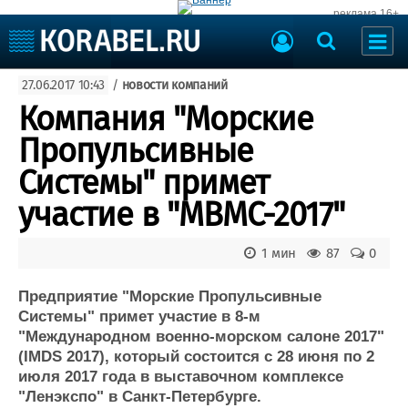
реклама 16+
Судостроение
27.06.2017 10:43
/
новости компаний
Судоходство
Судоремонт
Компания "Морские
События
Пресс-релизы
Пропульсивные
Порты
Рыболовство
Системы" примет
ВМФ
Образование
участие в "МВМС-2017"
Яхты и катера
Еще
1 мин
87
0
Судостроение
Торговая площадка
Пульс
Доска объявлений
Предприятие "Морские Пропульсивные
Новости
Продажа флота
Системы" примет участие в 8-м
"Международном военно-морском салоне 2017"
Компании
Оборудование
(IMDS 2017), который состоится с 28 июня по 2
Репутация
Изделия
июля 2017 года в выставочном комплексе
Работа
Материалы
"Ленэкспо" в Санкт-Петербурге.
Крюинг
Услуги