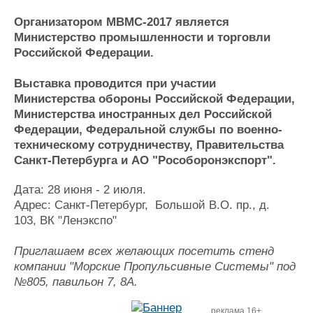
Журнал
Организатором МВМС-2017 является
Реклама
Министерство промышленности и торговли
Российской Федерации.
Конференции
Флот
Выставка проводится при участии
Выставки и семинары
Галерея флота
Министерства обороны Российской Федерации,
Личности
Форум
Министерства иностранных дел Российской
Словарь
Отзывы
Федерации, Федеральной службы по военно-
Все службы
техническому сотрудничеству, Правительства
Санкт-Петербурга и АО "Рособоронэкспорт".
Дата: 28 июня - 2 июля.
Адрес: Санкт-Петербург, Большой В.О. пр., д.
103, ВК "Ленэкспо"
Приглашаем всех желающих посетить стенд
компании "Морские Пропульсивные Системы" под
№805, павильон 7, 8А.
реклама 16+