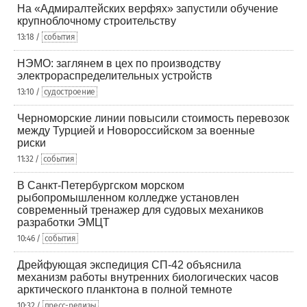
На «Адмиралтейских верфях» запустили обучение
крупноблочному строительству
13:18 /
события
НЭМО: заглянем в цех по производству
электрораспределительных устройств
13:10 /
судостроение
Черноморские линии повысили стоимость перевозок
между Турцией и Новороссийском за военные
риски
11:32 /
события
В Санкт-Петербургском морском
рыбопромышленном колледже установлен
современный тренажер для судовых механиков
разработки ЭМЦТ
10:46 /
события
Дрейфующая экспедиция СП-42 объяснила
механизм работы внутренних биологических часов
арктического планктона в полной темноте
10:32 /
пресс-релизы