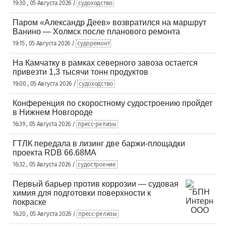
19:30 , 05 Августа 2026 /
судоходство
Паром «Александр Деев» возвратился на маршрут
Ванино — Холмск после планового ремонта
19:15 , 05 Августа 2026 /
судоремонт
На Камчатку в рамках северного завоза остается
привезти 1,3 тысячи тонн продуктов
19:00 , 05 Августа 2026 /
судоходство
Конференция по скоростному судостроению пройдет
в Нижнем Новгороде
16:39 , 05 Августа 2026 /
пресс-релизы
ГТЛК передала в лизинг две баржи-площадки
проекта RDB 66.68МА
16:32 , 05 Августа 2026 /
судостроение
Первый барьер против коррозии — судовая
химия для подготовки поверхности к
покраске
16:20 , 05 Августа 2026 /
пресс-релизы