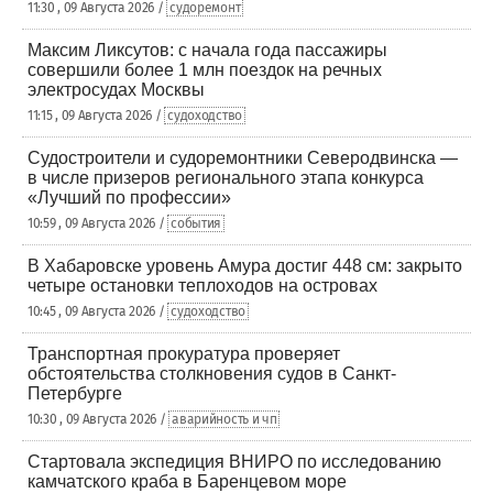
11:30 , 09 Августа 2026 /
судоремонт
Максим Ликсутов: с начала года пассажиры
совершили более 1 млн поездок на речных
электросудах Москвы
11:15 , 09 Августа 2026 /
судоходство
Судостроители и судоремонтники Северодвинска —
в числе призеров регионального этапа конкурса
«Лучший по профессии»
10:59 , 09 Августа 2026 /
события
В Хабаровске уровень Амура достиг 448 см: закрыто
четыре остановки теплоходов на островах
10:45 , 09 Августа 2026 /
судоходство
Транспортная прокуратура проверяет
обстоятельства столкновения судов в Санкт-
Петербурге
10:30 , 09 Августа 2026 /
аварийность и чп
Стартовала экспедиция ВНИРО по исследованию
камчатского краба в Баренцевом море