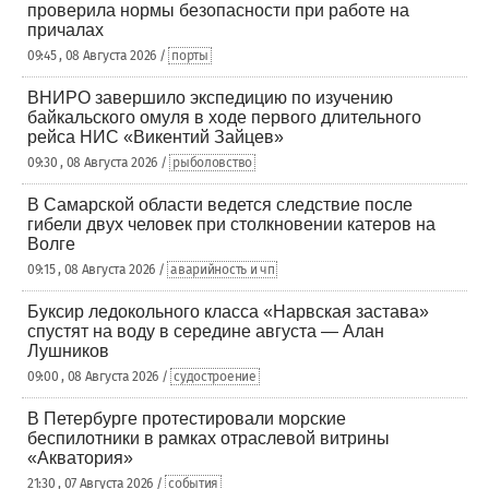
проверила нормы безопасности при работе на
причалах
09:45 , 08 Августа 2026 /
порты
ВНИРО завершило экспедицию по изучению
байкальского омуля в ходе первого длительного
рейса НИС «Викентий Зайцев»
09:30 , 08 Августа 2026 /
рыболовство
В Самарской области ведется следствие после
гибели двух человек при столкновении катеров на
Волге
09:15 , 08 Августа 2026 /
аварийность и чп
Буксир ледокольного класса «Нарвская застава»
спустят на воду в середине августа — Алан
Лушников
09:00 , 08 Августа 2026 /
судостроение
В Петербурге протестировали морские
беспилотники в рамках отраслевой витрины
«Акватория»
21:30 , 07 Августа 2026 /
события