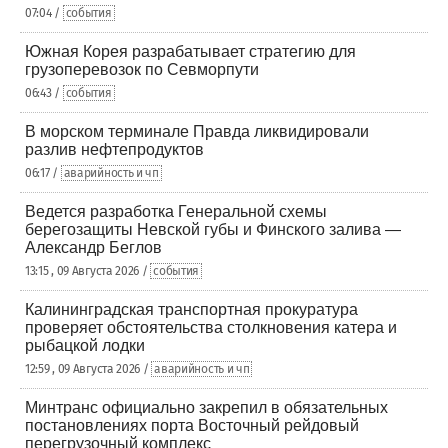
07:04 /
события
Южная Корея разрабатывает стратегию для
грузоперевозок по Севморпути
06:43 /
события
В морском терминале Правда ликвидировали
разлив нефтепродуктов
06:17 /
аварийность и чп
Ведется разработка Генеральной схемы
берегозащиты Невской губы и Финского залива —
Александр Беглов
13:15 , 09 Августа 2026 /
события
Калининградская транспортная прокуратура
проверяет обстоятельства столкновения катера и
рыбацкой лодки
12:59 , 09 Августа 2026 /
аварийность и чп
Минтранс официально закрепил в обязательных
постановлениях порта Восточный рейдовый
перегрузочный комплекс