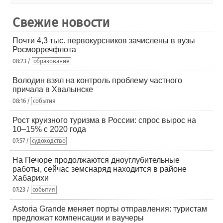
Свежие новости
Почти 4,3 тыс. первокурсников зачислены в вузы
Росморречфлота
08:23 /
образование
Володин взял на контроль проблему частного
причала в Хвалынске
08:16 /
события
Рост круизного туризма в России: спрос вырос на
10–15% с 2020 года
07:57 /
судоходство
На Печоре продолжаются дноуглубительные
работы, сейчас земснаряд находится в районе
Хабарихи
07:23 /
события
Astoria Grande меняет порты отправления: туристам
предложат компенсации и ваучеры