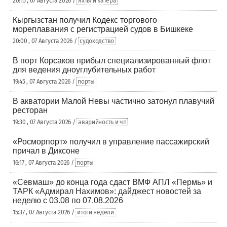
20:15 , 07 Августа 2026 /
яхты и катера
Кыргызстан получил Кодекс торгового
мореплавания с регистрацией судов в Бишкеке
20:00 , 07 Августа 2026 /
судоходство
В порт Корсаков прибыл специализированный флот
для ведения дноуглубительных работ
19:45 , 07 Августа 2026 /
порты
В акватории Малой Невы частично затонул плавучий
ресторан
19:30 , 07 Августа 2026 /
аварийность и чп
«Росморпорт» получил в управление пассажирский
причал в Диксоне
16:17 , 07 Августа 2026 /
порты
«Севмаш» до конца года сдаст ВМФ АПЛ «Пермь» и
ТАРК «Адмирал Нахимов»: дайджест новостей за
неделю с 03.08 по 07.08.2026
15:37 , 07 Августа 2026 /
итоги недели