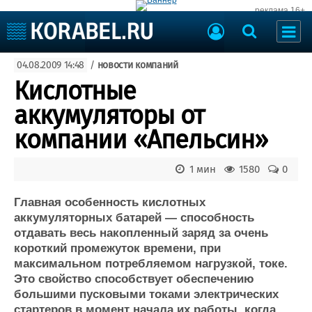
реклама 16+
Судостроение
04.08.2009 14:48
/
новости компаний
Судоходство
Судоремонт
Кислотные
События
Пресс-релизы
аккумуляторы от
Порты
Рыболовство
компании «Апельсин»
ВМФ
Образование
Яхты и катера
1 мин
1580
0
Еще
Главная особенность кислотных
Судостроение
Торговая площадка
аккумуляторных батарей — способность
Пульс
Доска объявлений
отдавать весь накопленный заряд за очень
Новости
Продажа флота
короткий промежуток времени, при
Компании
Оборудование
максимальном потребляемом нагрузкой, токе.
Репутация
Изделия
Это свойство способствует обеспечению
Работа
Материалы
большими пусковыми токами электрических
Крюинг
Услуги
стартеров в момент начала их работы, когда