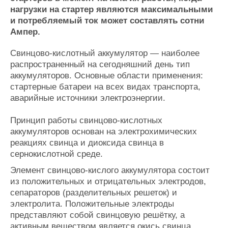
Журнал
нагрузки на стартер являются максимальными
и потребляемый ток может составлять сотни
Реклама
Ампер.
Конференции
Флот
Свинцово-кислотный аккумулятор — наиболее
распространенный на сегодняшний день тип
Выставки и семинары
Галерея флота
аккумуляторов. Основные области применения:
Личности
Форум
стартерные батареи на всех видах транспорта,
Словарь
Отзывы
аварийные источники электроэнергии.
Все службы
Принцип работы свинцово-кислотных
аккумуляторов основан на электрохимических
реакциях свинца и диоксида свинца в
сернокислотной среде.
Элемент свинцово-кислого аккумулятора состоит
из положительных и отрицательных электродов,
сепараторов (разделительных решеток) и
электролита. Положительные электроды
представляют собой свинцовую решётку, а
активным веществом является окись свинца.