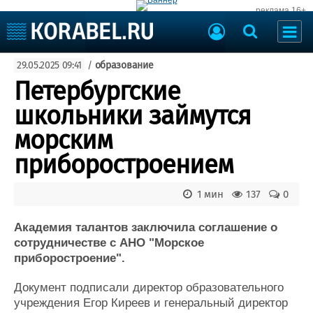
реклама 16+
Судостроение
29.05.2025 09:41
/
образование
Судоходство
Судоремонт
Петербургские
События
Пресс-релизы
школьники займутся
Порты
Рыболовство
морским
ВМФ
Образование
приборостроением
Яхты и катера
Еще
1 мин
137
0
Судостроение
Торговая площадка
Пульс
Доска объявлений
Академия талантов заключила соглашение о
Новости
Продажа флота
сотрудничестве с АНО "Морское
приборостроение".
Компании
Оборудование
Репутация
Изделия
Документ подписали директор образовательного
Работа
Материалы
учреждения Егор Киреев и генеральный директор
Крюинг
Услуги