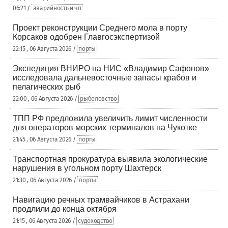
06:21 /
аварийность и чп
Проект реконструкции Среднего мола в порту
Корсаков одобрен Главгосэкспертизой
22:15 , 06 Августа 2026 /
порты
Экспедиция ВНИРО на НИС «Владимир Сафонов»
исследовала дальневосточные запасы крабов и
пелагических рыб
22:00 , 06 Августа 2026 /
рыболовство
ТПП РФ предложила увеличить лимит численности
для операторов морских терминалов на Чукотке
21:45 , 06 Августа 2026 /
порты
Транспортная прокуратура выявила экологические
нарушения в угольном порту Шахтерск
21:30 , 06 Августа 2026 /
порты
Навигацию речных трамвайчиков в Астрахани
продлили до конца октября
21:15 , 06 Августа 2026 /
судоходство