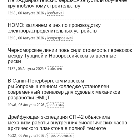
На «Адмиралтейских верфях» запустили обучение
крупноблочному строительству
13:18 , 06 Августа 2026 /
события
НЭМО: заглянем в цех по производству
электрораспределительных устройств
13:10 , 06 Августа 2026 /
судостроение
Черноморские линии повысили стоимость перевозок
между Турцией и Новороссийском за военные
риски
11:32 , 06 Августа 2026 /
события
В Санкт-Петербургском морском
рыбопромышленном колледже установлен
современный тренажер для судовых механиков
разработки ЭМЦТ
10:46 , 06 Августа 2026 /
события
Дрейфующая экспедиция СП-42 объяснила
механизм работы внутренних биологических часов
арктического планктона в полной темноте
10:32 , 06 Августа 2026 /
пресс-релизы