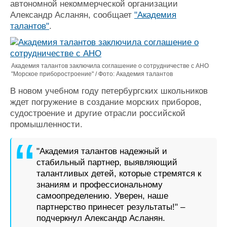
автономной некоммерческой организации
Журнал
Александр Асланян, сообщает
"Академия
Реклама
талантов"
.
Конференции
Флот
Выставки и семинары
Галерея флота
Академия талантов заключила соглашение о сотрудничестве с АНО
"Морское приборостроение" / Фото: Академия талантов
Личности
Форум
Словарь
Отзывы
В новом учебном году петербургских школьников
Все службы
ждет погружение в создание морских приборов,
судостроение и другие отрасли российской
промышленности.
"Академия талантов надежный и
стабильный партнер, выявляющий
талантливых детей, которые стремятся к
знаниям и профессиональному
самоопределению. Уверен, наше
партнерство принесет результаты!" –
подчеркнул Александр Асланян.