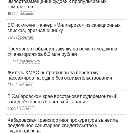
импортозамещение судовых пропульсивных
комплексов
10:02 /
события
ЕС исключил танкер «Миллерово» из санкционных
списков, признав ошибку
09:16 /
события
Росморпорт объявил закупку на ремонт ледокола
«Фанагория» за 6,2 млн рублей
08:23 /
судоремонт
Житель ХМАО оштрафован за перевозку
пассажиров на судне без освидетельствования
07:41 /
события
В Хабаровском крае восстановят судоремонтный
завод «Якорь» в Советской Гавани
06:50 /
события
Хабаровская транспортная прокуратура выявила
поддельное санитарное свидетельство у
судовладельца