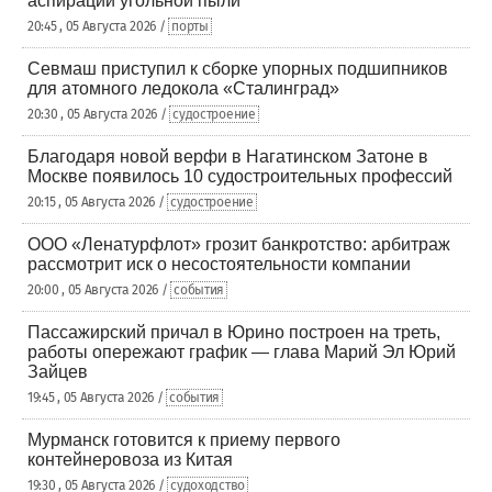
аспирации угольной пыли
20:45 , 05 Августа 2026 /
порты
Севмаш приступил к сборке упорных подшипников
для атомного ледокола «Сталинград»
20:30 , 05 Августа 2026 /
судостроение
Благодаря новой верфи в Нагатинском Затоне в
Москве появилось 10 судостроительных профессий
20:15 , 05 Августа 2026 /
судостроение
ООО «Ленатурфлот» грозит банкротство: арбитраж
рассмотрит иск о несостоятельности компании
20:00 , 05 Августа 2026 /
события
Пассажирский причал в Юрино построен на треть,
работы опережают график — глава Марий Эл Юрий
Зайцев
19:45 , 05 Августа 2026 /
события
Мурманск готовится к приему первого
контейнеровоза из Китая
19:30 , 05 Августа 2026 /
судоходство