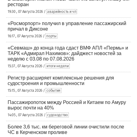
ресторан
19:30 , 07 Августа 2026 /
аварийность и чп
«Росморпорт» получил в управление пассажирский
причал в Диксоне
16:17 , 07 Августа 2026 /
порты
«Севмаш» до конца года сдаст ВМФ АПЛ «Пермь» и
ТАРК «Адмирал Нахимов»: дайджест новостей за
неделю с 03.08 по 07.08.2026
15:37 , 07 Августа 2026 /
итоги недели
Регистр расширяет комплексные решения для
судостроения и промышленности
15:15 , 07 Августа 2026 /
события
Пассажиропоток между Россией и Китаем по Амуру
вырос почти на 40%
14:05 , 07 Августа 2026 /
судоходство
Более 3,6 тыс. км береговой линии очистили после
ЧС в Керченском проливе