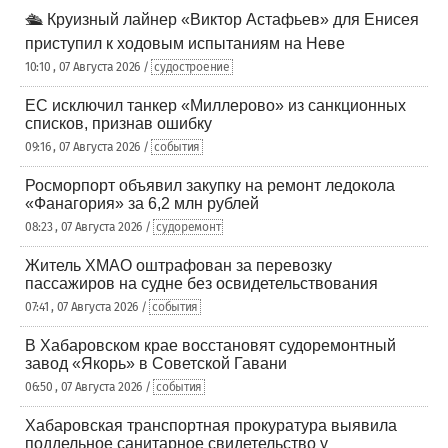
🛳️ Круизный лайнер «Виктор Астафьев» для Енисея
приступил к ходовым испытаниям на Неве
10:10 , 07 Августа 2026 /
судостроение
ЕС исключил танкер «Миллерово» из санкционных
списков, признав ошибку
09:16 , 07 Августа 2026 /
события
Росморпорт объявил закупку на ремонт ледокола
«Фанагория» за 6,2 млн рублей
08:23 , 07 Августа 2026 /
судоремонт
Житель ХМАО оштрафован за перевозку
пассажиров на судне без освидетельствования
07:41 , 07 Августа 2026 /
события
В Хабаровском крае восстановят судоремонтный
завод «Якорь» в Советской Гавани
06:50 , 07 Августа 2026 /
события
Хабаровская транспортная прокуратура выявила
поддельное санитарное свидетельство у