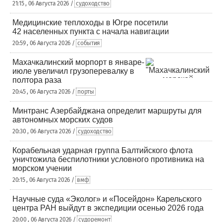
21:15 , 06 Августа 2026 /
судоходство
Медицинские теплоходы в Югре посетили
42 населенных пункта с начала навигации
20:59 , 06 Августа 2026 /
события
Махачкалинский морпорт в январе-
июле увеличил грузоперевалку в
полтора раза
20:45 , 06 Августа 2026 /
порты
Минтранс Азербайджана определит маршруты для
автономных морских судов
20:30 , 06 Августа 2026 /
судоходство
Корабельная ударная группа Балтийского флота
уничтожила беспилотники условного противника на
морском учении
20:15 , 06 Августа 2026 /
вмф
Научные суда «Эколог» и «Посейдон» Карельского
центра РАН выйдут в экспедиции осенью 2026 года
20:00 , 06 Августа 2026 /
судоремонт