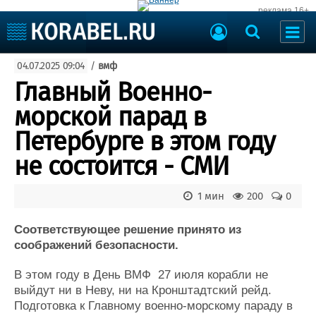
реклама 16+
Судостроение
04.07.2025 09:04
/
вмф
Судоходство
Судоремонт
Главный Военно-
События
Пресс-релизы
морской парад в
Порты
Рыболовство
Петербурге в этом году
ВМФ
Образование
не состоится - СМИ
Яхты и катера
Еще
1 мин
200
0
Судостроение
Торговая площадка
Пульс
Доска объявлений
Соответствующее решение принято из
Новости
Продажа флота
соображений безопасности.
Компании
Оборудование
В этом году в День ВМФ 27 июля корабли не
Репутация
Изделия
выйдут ни в Неву, ни на Кронштадтский рейд.
Работа
Материалы
Подготовка к Главному военно-морскому параду в
Крюинг
Услуги