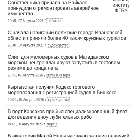
Собственника причала на Байкале
принудили отремонтировать аварийное
имущество
20:45 , 07 Августа 2026 /
события
С начала навигации волжские города Ивановской
области приняли более 40 тысяч круизных туристов
20:30 , 07 Августа 2026 /
судоходство
Слип для маломерных судов в Магаданском
морском центре планируют запустить в тестовом
режиме до конца лета
20:15 , 07 Августа 2026 /
яхты и катера
Кыргызстан получил Кодекс торгового
мореплавания с регистрацией судов в Бишкеке
20:00 , 07 Августа 2026 /
судоходство
В порт Корсаков прибыл специализированный флот
для ведения дноуглубительных работ
19:45 , 07 Августа 2026 /
порты
В акватории Малой Невы частично затонул плавучий