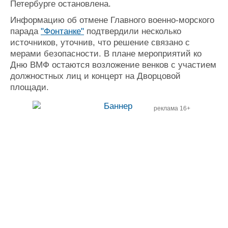
Петербурге остановлена.
Журнал
Информацию об отмене Главного военно-морского
Реклама
парада
"Фонтанке"
подтвердили несколько
источников, уточнив, что решение связано с
Конференции
Флот
мерами безопасности. В плане мероприятий ко
Дню ВМФ остаются возложение венков с участием
Выставки и семинары
Галерея флота
должностных лиц и концерт на Дворцовой
Личности
Форум
площади.
Словарь
Отзывы
Все службы
реклама 16+