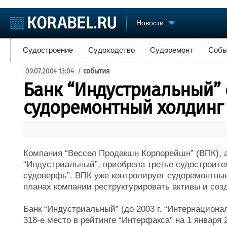
Новости
Судостроение
Судоходство
Судоремонт
События
Пре
Судостроение
Судоходство
Судоремонт
Собы
Судостроение
Торговая площадка
Конфере
09.07.2004 13:04
/
события
Пульс
Доска объявлений
Выставк
Банк “Индустриальный” 
Новости
Продажа флота
Личност
Компании
Оборудование
Словарь
судоремонтный холдинг
Репутация
Изделия
Работа
Материалы
Крюинг
Услуги
Журнал
Компания “Вессел Продакшн Корпорейшн” (ВПК),
Реклама
“Индустриальный”, приобрела третье судостроит
судоверфь”. ВПК уже контролирует судоремонтные
планах компании реструктурировать активы и соз
Банк “Индустриальный” (до 2003 г. “Интернационал
318-е место в рейтинге “Интерфакса” на 1 января 2