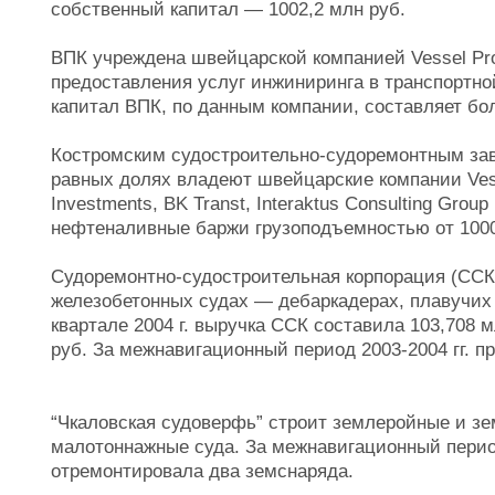
собственный капитал — 1002,2 млн руб.
ВПК учреждена швейцарской компанией Vessel Prod
предоставления услуг инжиниринга в транспортно
капитал ВПК, по данным компании, составляет бол
Костромским судостроительно-судоремонтным за
равных долях владеют швейцарские компании Vesse
Investments, BK Transt, Interaktus Consulting Grou
нефтеналивные баржи грузоподъемностью от 1000 
Судоремонтно-судостроительная корпорация (ССК
железобетонных судах — дебаркадерах, плавучих 
квартале 2004 г. выручка ССК составила 103,708 
руб. За межнавигационный период 2003-2004 гг. п
“Чкаловская судоверфь” строит землеройные и з
малотоннажные суда. За межнавигационный период
отремонтировала два земснаряда.