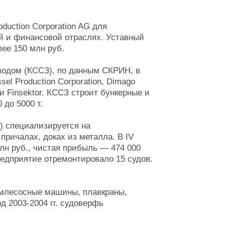
uction Corporation AG для
й и финансовой отраслях. Уставный
ее 150 млн руб.
водом (КССЗ), по данным СКРИН, в
l Production Corporation, Dimago
p и Finsektor. КССЗ строит бункерные и
до 5000 т.
) специализируется на
причалах, доках из металла. В IV
млн руб., чистая прибыль — 474 000
редприятие отремонтировало 15 судов.
емлесосные машины, плавкраны,
 2003-2004 гг. судоверфь