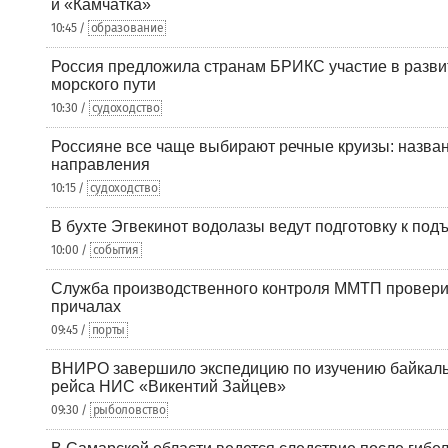
и «Камчатка»
10:45 /
образование
Россия предложила странам БРИКС участие в разв
морского пути
10:30 /
судоходство
Россияне все чаще выбирают речные круизы: назв
направления
10:15 /
судоходство
В бухте Эгвекинот водолазы ведут подготовку к под
10:00 /
события
Служба производственного контроля ММТП провери
причалах
09:45 /
порты
ВНИРО завершило экспедицию по изучению байкальс
рейса НИС «Викентий Зайцев»
09:30 /
рыболовство