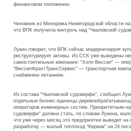
финансовом положении.
Чиновник из Минпрома Нижегородской области на
что ВПК получила контроль над “Чкаловской судо
Лукин говорит, что ВПК сейчас модернизирует куп
реструктурирует активы. Из ССК уже выведены н
самостоятельные компании: “Хэлп Вессел” — опе
“ВесселФрахтТрансСервис” — транспортная компа
снабжению питанием.
Из состава “Чкаловской судоверфи”, сообщил Лук
отдельные бизнес-единицы деревообрабатывающее
операторов инженерных систем. Приоритетным на
судоверфи” должно стать, по словам Лукина, мало
что уже через месяц это предприятие выведет на
разработку — малый теплоход “Кержак” на 24 пос