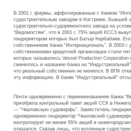
В 2001 г. фирмы, аффилированные с банком “Инте
судостроительным заводом в Костроме. Бывший а
судостроительно-судоремонтного завода на услов
“Ведомостям”, что в 2001 г. 75% акций КССЗ выку
гендиректором которых был Батыр Кербабаев. Ег
собственником банка “Интернациональ”. В 2003 г.
собственниками кредитной организации стали пя
которых назывались Vessel Production Corporation 
сменилось и название банка на “Индустриальный”
что реальный собственник не менялся. В ВПК отк
эту информацию. В банке “Индустриальный” отсы
Почти одновременно с переименованием банка “
приобрела контрольный пакет акций ССК в Нижегор
— “Чкаловскую судоверфь”. Заместитель гендире
одновременно гендиректор “Чкаловской судоверфи
контролирует не менее 55% акций в нижегородски
отказался. Сказав лишь, что купленные судостро