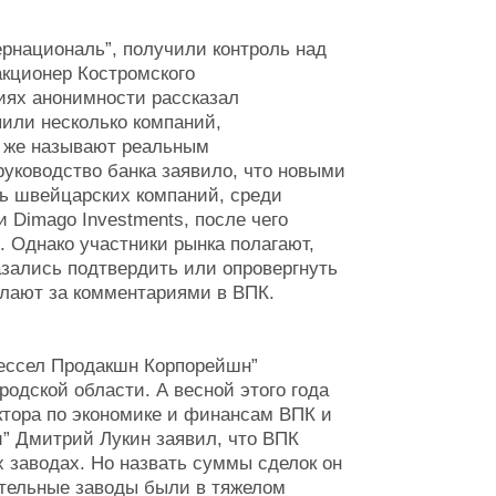
рнациональ”, получили контроль над
кционер Костромского
иях анонимности рассказал
пили несколько компаний,
о же называют реальным
 руководство банка заявило, что новыми
ть швейцарских компаний, среди
и Dimago Investments, после чего
. Однако участники рынка полагают,
азались подтвердить или опровергнуть
лают за комментариями в ВПК.
Вессел Продакшн Корпорейшн”
одской области. А весной этого года
ктора по экономике и финансам ВПК и
” Дмитрий Лукин заявил, что ВПК
х заводах. Но назвать суммы сделок он
ительные заводы были в тяжелом