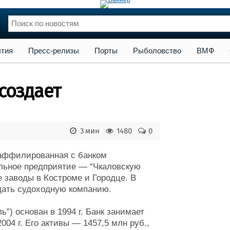
сс-релизы
Порты
Рыболовство
ВМФ
Образование
Яхт
тия
Пресс-релизы
Порты
Рыболовство
ВМФ
нции
Флот
и и семинары
Галерея флота
создает
и
Форум
Отзывы
Все службы
3 мин
1480
0
 аффилированная с банком
ельное предприятие — “Чкаловскую
 заводы в Костроме и Городце. В
дать судоходную компанию.
ь”) основан в 1994 г. Банк занимает
004 г. Его активы — 1457,5 млн руб.,