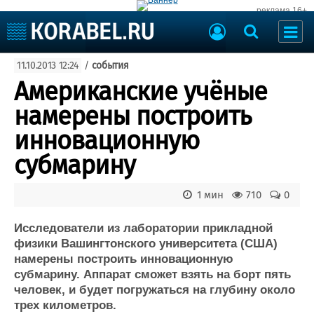
реклама 16+
Судостроение
11.10.2013 12:24
/
события
Судоходство
Судоремонт
Американские учёные
События
Пресс-релизы
намерены построить
Порты
Рыболовство
инновационную
ВМФ
Образование
субмарину
Яхты и катера
Еще
1 мин
710
0
Судостроение
Торговая площадка
Пульс
Доска объявлений
Исследователи из лаборатории прикладной
Новости
Продажа флота
физики Вашингтонского университета (США)
намерены построить инновационную
Компании
Оборудование
субмарину. Аппарат сможет взять на борт пять
Репутация
Изделия
человек, и будет погружаться на глубину около
Работа
Материалы
трех километров.
Крюинг
Услуги