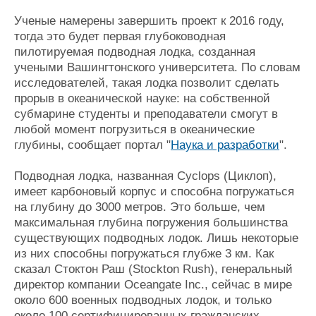
Журнал
Ученые намерены завершить проект к 2016 году,
Реклама
тогда это будет первая глубоководная
пилотируемая подводная лодка, созданная
учеными Вашингтонского университета. По словам
Конференции
Флот
исследователей, такая лодка позволит сделать
Выставки и семинары
Галерея флота
прорыв в океанической науке: на собственной
Личности
Форум
субмарине студенты и преподаватели смогут в
Словарь
Отзывы
любой момент погрузиться в океанические
Все службы
глубины, сообщает портал "
Наука и разработки
".
Подводная лодка, названная Cyclops (Циклоп),
имеет карбоновый корпус и способна погружаться
на глубину до 3000 метров. Это больше, чем
максимальная глубина погружения большинства
существующих подводных лодок. Лишь некоторые
из них способны погружаться глубже 3 км. Как
сказал Стоктон Раш (Stockton Rush), генеральный
директор компании Oceangate Inc., сейчас в мире
около 600 военных подводных лодок, и только
около 100 сертифицированных гражданских