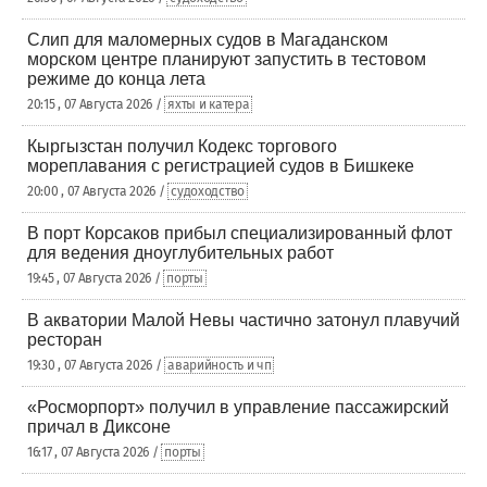
Слип для маломерных судов в Магаданском
морском центре планируют запустить в тестовом
режиме до конца лета
20:15 , 07 Августа 2026 /
яхты и катера
Кыргызстан получил Кодекс торгового
мореплавания с регистрацией судов в Бишкеке
20:00 , 07 Августа 2026 /
судоходство
В порт Корсаков прибыл специализированный флот
для ведения дноуглубительных работ
19:45 , 07 Августа 2026 /
порты
В акватории Малой Невы частично затонул плавучий
ресторан
19:30 , 07 Августа 2026 /
аварийность и чп
«Росморпорт» получил в управление пассажирский
причал в Диксоне
16:17 , 07 Августа 2026 /
порты