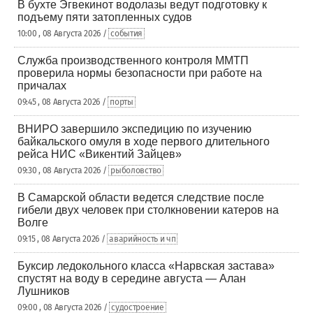
В бухте Эгвекинот водолазы ведут подготовку к
подъему пяти затопленных судов
10:00 , 08 Августа 2026 /
события
Служба производственного контроля ММТП
проверила нормы безопасности при работе на
причалах
09:45 , 08 Августа 2026 /
порты
ВНИРО завершило экспедицию по изучению
байкальского омуля в ходе первого длительного
рейса НИС «Викентий Зайцев»
09:30 , 08 Августа 2026 /
рыболовство
В Самарской области ведется следствие после
гибели двух человек при столкновении катеров на
Волге
09:15 , 08 Августа 2026 /
аварийность и чп
Буксир ледокольного класса «Нарвская застава»
спустят на воду в середине августа — Алан
Лушников
09:00 , 08 Августа 2026 /
судостроение