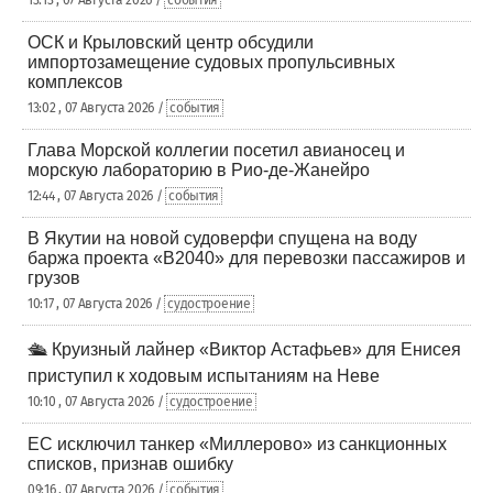
13:13 , 07 Августа 2026 /
события
ОСК и Крыловский центр обсудили
импортозамещение судовых пропульсивных
комплексов
13:02 , 07 Августа 2026 /
события
Глава Морской коллегии посетил авианосец и
морскую лабораторию в Рио-де-Жанейро
12:44 , 07 Августа 2026 /
события
В Якутии на новой судоверфи спущена на воду
баржа проекта «В2040» для перевозки пассажиров и
грузов
10:17 , 07 Августа 2026 /
судостроение
🛳️ Круизный лайнер «Виктор Астафьев» для Енисея
приступил к ходовым испытаниям на Неве
10:10 , 07 Августа 2026 /
судостроение
ЕС исключил танкер «Миллерово» из санкционных
списков, признав ошибку
09:16 , 07 Августа 2026 /
события