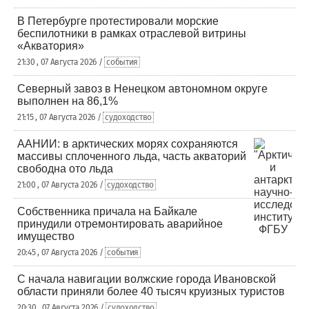
В Петербурге протестировали морские
беспилотники в рамках отраслевой витрины
«Акватория»
21:30 , 07 Августа 2026 /
события
Северный завоз в Ненецком автономном округе
выполнен на 86,1%
21:15 , 07 Августа 2026 /
судоходство
ААНИИ: в арктических морях сохраняются
массивы сплоченного льда, часть акваторий
свободна ото льда
21:00 , 07 Августа 2026 /
судоходство
Собственника причала на Байкале
принудили отремонтировать аварийное
имущество
20:45 , 07 Августа 2026 /
события
С начала навигации волжские города Ивановской
области приняли более 40 тысяч круизных туристов
20:30 , 07 Августа 2026 /
судоходство