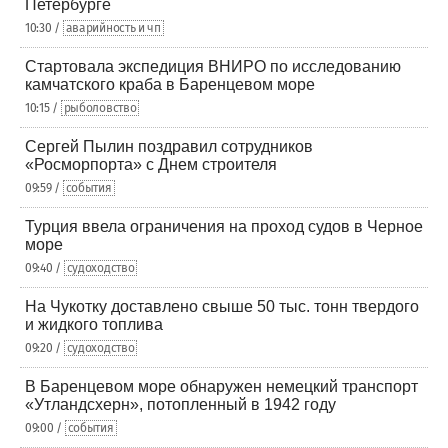
Петербурге
10:30 /
аварийность и чп
Стартовала экспедиция ВНИРО по исследованию
камчатского краба в Баренцевом море
10:15 /
рыболовство
Сергей Пылин поздравил сотрудников
«Росморпорта» с Днем строителя
09:59 /
события
Турция ввела ограничения на проход судов в Черное
море
09:40 /
судоходство
На Чукотку доставлено свыше 50 тыс. тонн твердого
и жидкого топлива
09:20 /
судоходство
В Баренцевом море обнаружен немецкий транспорт
«Утландсхерн», потопленный в 1942 году
09:00 /
события