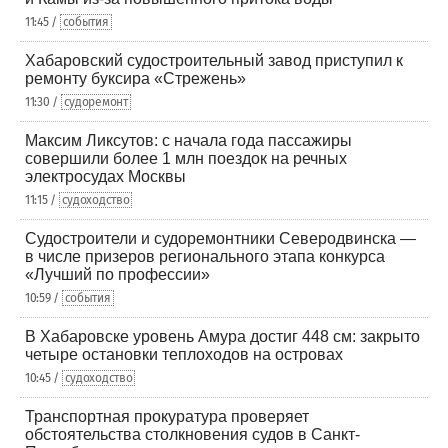
11:45 /
события
Хабаровский судостроительный завод приступил к
ремонту буксира «Стрежень»
11:30 /
судоремонт
Максим Ликсутов: с начала года пассажиры
совершили более 1 млн поездок на речных
электросудах Москвы
11:15 /
судоходство
Судостроители и судоремонтники Северодвинска —
в числе призеров регионального этапа конкурса
«Лучший по профессии»
10:59 /
события
В Хабаровске уровень Амура достиг 448 см: закрыто
четыре остановки теплоходов на островах
10:45 /
судоходство
Транспортная прокуратура проверяет
обстоятельства столкновения судов в Санкт-