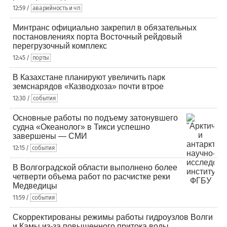
12:59 /
аварийность и чп
Минтранс официально закрепил в обязательных
постановлениях порта Восточный рейдовый
перегрузочный комплекс
12:45 /
порты
В Казахстане планируют увеличить парк
земснарядов «Казводхоза» почти втрое
12:30 /
события
Основные работы по подъему затонувшего
судна «Океанолог» в Тикси успешно
завершены — СМИ
12:15 /
события
В Волгоградской области выполнено более
четверти объема работ по расчистке реки
Медведицы
11:59 /
события
Скорректированы режимы работы гидроузлов Волги
и Камы из-за повышенного притока воды